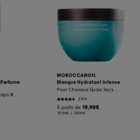
ous pouvez personnaliser vos choix concernant
cepter". Sephora pourra associer les
 personnelles collectées ou générées lors
ccepter". Voous pouvez à tout moment choisir
uez
ici
.
MOROCCANOIL
 Perfume
Masque Hydratant Intense
Pour Cheveux Epais Secs a Tres Secs
Brume parfumée corps & cheveux
2194
19,90€
À partir de
19,96€
/
100ml