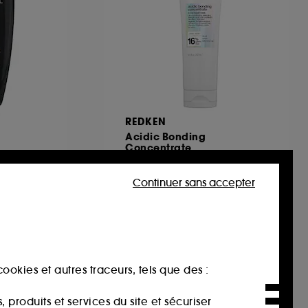
REDKEN
Acidic Bonding
Concentrate
Masque Réparateur Cheveux 5min
19
Continuer sans accepter
46,00€
18,40€
/
100ml
ookies et autres traceurs, tels que des :
produits et services du site et sécuriser