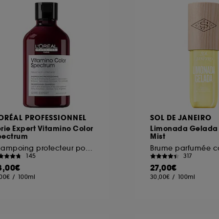
ôt et la lecture de ces traceurs requiert votre accord. V
rsonnaliser mes choix" ci-dessous ou décider de "tout ac
s Cookies, pour les finalités acceptées, avec les données
ur refuser tous les cookies, cliques sur "continuer sans a
tez obtenir plus d'information sur les cookies utilisés,
cliq
'ORÉAL PROFESSIONNEL
SOL DE JANEIRO
rie Expert Vitamino Color
Limonada Gelada
pectrum
Mist
Shampoing protecteur pour cheveux colorés
145
317
3,00€
27,00€
,00€
/
100ml
30,00€
/
100ml