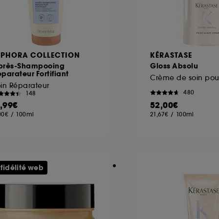
EPHORA COLLECTION
KÉRASTASE
près-Shampooing
Gloss Absolu
parateur Fortifiant
in Réparateur
480
148
1,99€
52,00€
00€
/
100ml
21,67€
/
100ml
 fidélité web