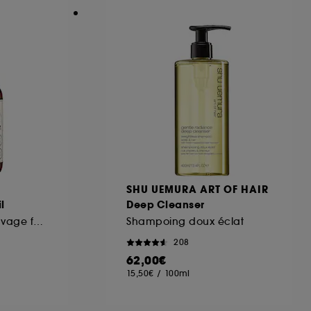
SHU UEMURA ART OF HAIR
l
Deep Cleanser
Huile de soin pré-lavage fortifiante
Shampoing doux éclat
208
62,00€
15,50€
/
100ml