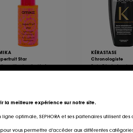
MIKA
KÉRASTASE
perfruit Star
Chronologiste
ile coiffante ultralégère
Bain Régénérant
795
1263
39,00€
18,00€
partir de
15,60€
/
100ml
ir la meilleure expérience sur notre site.
 ligne optimale, SEPHORA et ses partenaires utilisent des c
 fidélité web
Hot on social
s pour vous permettre d’accéder aux différentes catégories, 