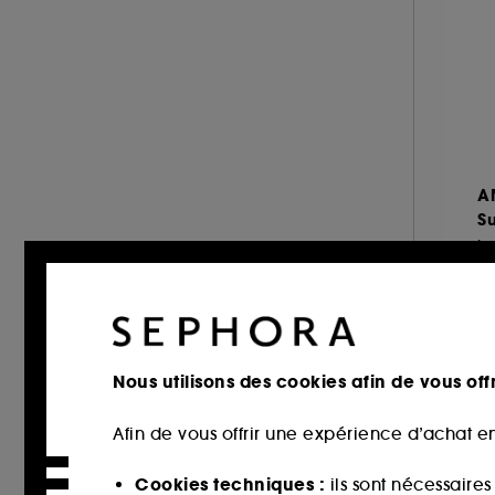
KIEHL'S SINCE 1851 (4)
KILIAN PARIS (1)
KLORANE (42)
L'Oréal Professionnel (49)
LANCÔME (1)
LE MONDE GOURMAND (4)
A
LEONOR GREYL (26)
Su
LES SECRETS DE LOLY (20)
hu
LIVING PROOF (19)
MAISON FRANCIS KURKDJIAN (4)
À 
MOROCCANOIL (31)
NUXE (14)
Nous utilisons des cookies afin de vous offr
OLAPLEX (21)
Afin de vous offrir une expérience d’achat en
OUAI (30)
Offre
PRADA (2)
Cookies techniques :
ils sont nécessaire