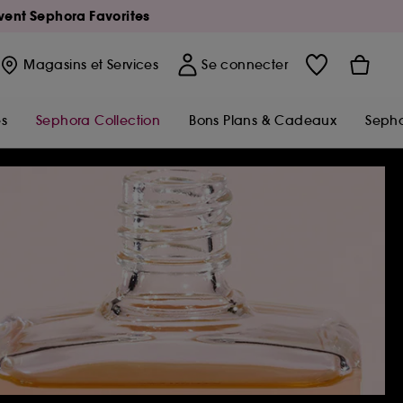
Avent Sephora Favorites
Magasins
et Services
Se connecter
s
Sephora Collection
Bons Plans & Cadeaux
Sepho