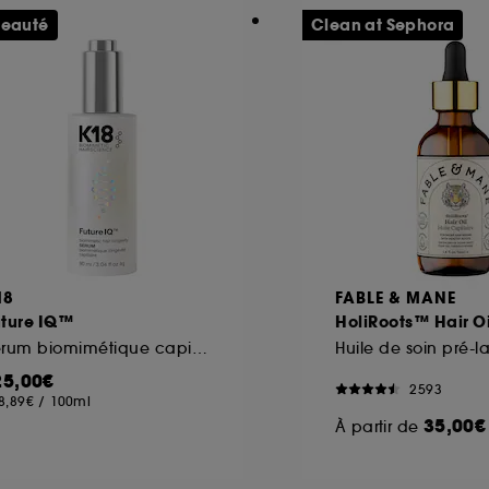
eauté
Clean at Sephora
18
FABLE & MANE
uture IQ™
HoliRoots™ Hair Oi
Sérum biomimétique capillaire longévité et anti-chute
25,00€
2593
8,89€
/
100ml
35,00€
À partir de