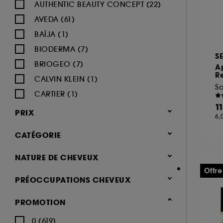
AUTHENTIC BEAUTY CONCEPT (22)
AVEDA (61)
BAÏJA (1)
BIODERMA (7)
S
BRIOGEO (7)
A
Re
CALVIN KLEIN (1)
So
CARTIER (1)
1
CERRUTI (1)
PRIX
6,
CHAMPO (9)
CATÉGORIE
CHANEL (3)
CHRISTOPHE ROBIN (19)
Cheveux
NATURE DE CHEVEUX
COCO & EVE (1)
Shampoing & apres shampoing
Offre
Normaux (396)
PRÉOCCUPATIONS CHEVEUX
(852)
COLOR WOW (21)
Secs (358)
Shampoing (256)
Cheveux abîmés (371)
DEVACURL (3)
PROMOTION
Blonds, Colorés (232)
Après-shampoing & démêlant
Cheveux ternes (254)
DUCRAY (5)
Tous types de cheveux (218)
0 (619)