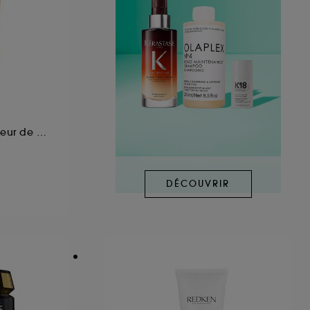
Fondant amplificateur de brillance pour cheveux longs à frisottis
DÉCOUVRIR