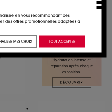
sonnalisée en vous recommandant des
ser des offres promotionnelles adaptées à
 de vous plaire via des publicités, y compris
NALISER MES CHOIX
TOUT ACCEPTER
e navigation, et de l'historique de vos
r
Hydratation intense et
 de navigation sur notre site afin d’en
réparation après chaque
exposition.
 les fraudes aux moyens de paiement et les
DÉCOUVRIR
nctionnalités du site, tel que les cookies
us permettant d’accéder à votre compte lors