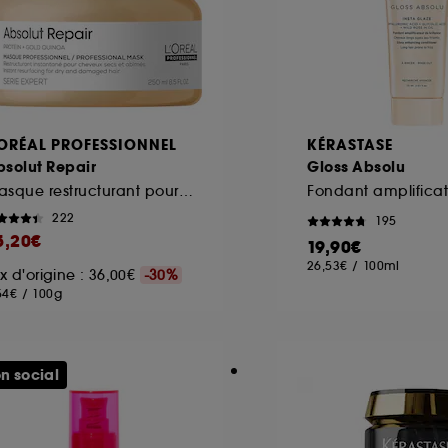
'ORÉAL PROFESSIONNEL
KÉRASTASE
solut Repair
Gloss Absolu
Masque restructurant pour cheveux abîmés
222
195
5,20€
19,90€
26,53€
/
100ml
ix d'origine : 36,00€
-30%
54€
/
100g
n social