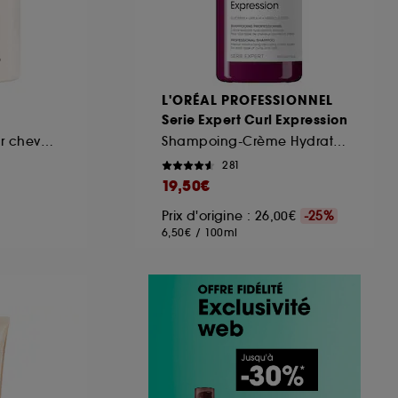
L'ORÉAL PROFESSIONNEL
Serie Expert Curl Expression
Crème de soin pour cheveux épais avec frisottis
Shampoing-Crème Hydratation Intense
281
19,50€
Prix d'origine : 26,00€
-25%
6,50€
/
100ml