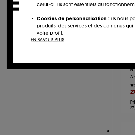
RARE BEAUTY (2)
celui-ci. Ils sont essentiels au fonctionne
REDKEN (42)
Cookies de personnalisation :
ils nous p
RENE FURTERER (44)
produits, des services et des contenus qu
RITUALS (3)
votre profil.
EN SAVOIR PLUS
SHU UEMURA ART OF HAIR (29)
Cookies réseaux sociaux et publicité :
i
SISLEY (3)
sur des sites tiers et sur les réseaux soci
SOL DE JANEIRO (16)
interactions.
O
THE INKEY LIST (1)
N
Cookies de mesure d’audience :
ils nous
THE ORDINARY (3)
améliorer la performance.
UNBOTTLED (6)
2
VIRTUE (6)
Cookies de sécurisation des paiements e
Pr
WELLA PROFESSIONALS (1)
usurpations d’identité.
27
YVES SAINT LAURENT (1)
Cookies fonctionnels :
il s’agit de cooki
d’authentification qui sont utilisés afin 
de votre prochaine visite sur le site sans 