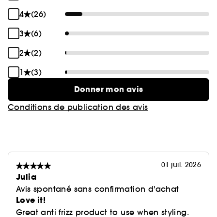
4
(26)
3
(6)
2
(2)
1
(3)
Donner mon avis
Conditions de publication des avis
01 juil. 2026
Julia
Avis spontané sans confirmation d'achat
Love it!
Great anti frizz product to use when styling.