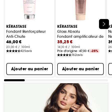
Ignorer le carrousel produits
KÉRASTASE
KÉRASTASE
K
Fondant Renforçateur
Gloss Absolu
Nu
Anti-Chute
Fondant amplificateur de brill
N
46,00 €
35,25 €
3
Soin capillaire
23,00 € / 100ml
14,10 € / 100ml
26
425
avis
Prix d'origine :
47,00 €
-25%
762
avis
Ajouter au panier
Ajouter au panier