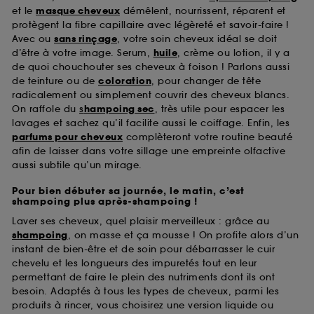
et le
masque cheveux
démêlent, nourrissent, réparent et
protègent la fibre capillaire avec légèreté et savoir-faire !
Avec ou
sans rinçage
, votre soin cheveux idéal se doit
d’être à votre image. Serum,
huile
, crème ou lotion, il y a
de quoi chouchouter ses cheveux à foison ! Parlons aussi
de teinture ou de
coloration
, pour changer de tête
radicalement ou simplement couvrir des cheveux blancs.
On raffole du
s
hampoing sec
, très utile pour espacer les
lavages et sachez qu’il facilite aussi le coiffage. Enfin, les
parfums pour cheveux
complèteront votre routine beauté
afin de laisser dans votre sillage une empreinte olfactive
aussi subtile qu’un mirage.
Pour bien débuter sa journée, le matin, c’est
shampoing plus après-shampoing !
Laver ses cheveux, quel plaisir merveilleux : grâce au
shampoing
, on masse et ça mousse ! On profite alors d’un
instant de bien-être et de soin pour débarrasser le cuir
chevelu et les longueurs des impuretés tout en leur
permettant de faire le plein des nutriments dont ils ont
besoin. Adaptés à tous les types de cheveux, parmi les
produits à rincer, vous choisirez une version liquide ou