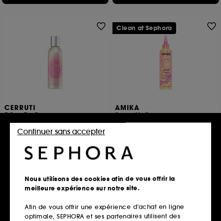
Clean at Sephora
CERRUTI
AMIKA
Rêve De Roses
Smooth Over
Brume pour les cheveux
Soin Anti-Frisottis
Continuer sans accepter
1
840
36,00€
34,00€
Nous utilisons des cookies afin de vous offrir la
Ajouter au panier
Ajouter au panier
meilleure expérience sur notre site.
Afin de vous offrir une expérience d’achat en ligne
optimale, SEPHORA et ses partenaires utilisent des