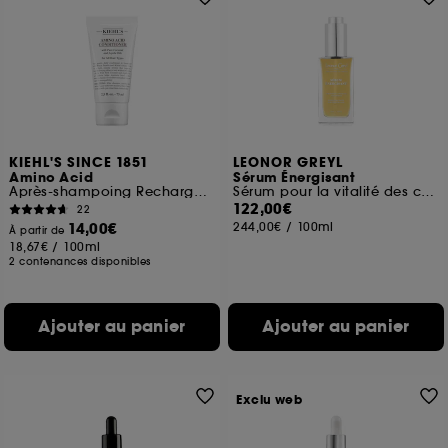
KIEHL'S SINCE 1851
LEONOR GREYL
Amino Acid
Sérum Énergisant
Après-shampoing Rechargeable à l'huile de noix de coco
Sérum pour la vitalité des cheveux
122,00€
22
14,00€
244,00€
/
100ml
À partir de
18,67€
/
100ml
2 contenances disponibles
Ajouter au panier
Ajouter au panier
Exclu web