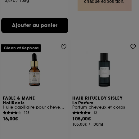
13,67€
/
100g
chaque exposition.
Ajouter au panier
Clean at Sephora
FABLE & MANE
HAIR RITUEL BY SISLEY
HoliRoots
Le Parfum
Huile capillaire pour cheveux renforcés
Parfum cheveux et corps
153
12
16,00€
105,00€
105,00€
/
100ml