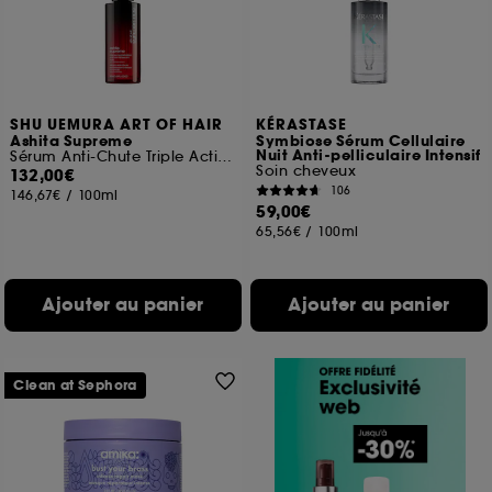
SHU UEMURA ART OF HAIR
KÉRASTASE
Ashita Supreme
Symbiose Sérum Cellulaire
Nuit Anti-pelliculaire Intensif
Sérum Anti-Chute Triple Action
Soin cheveux
132,00€
106
146,67€
/
100ml
59,00€
65,56€
/
100ml
Ajouter au panier
Ajouter au panier
Clean at Sephora