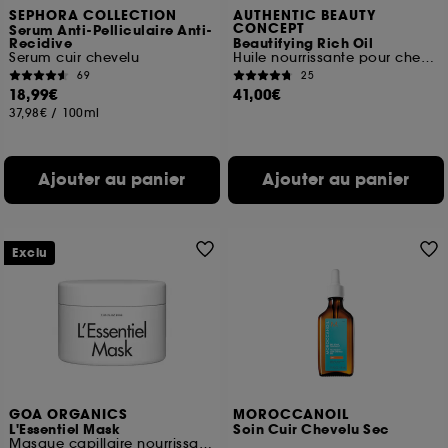
SEPHORA COLLECTION
AUTHENTIC BEAUTY
CONCEPT
Serum Anti-Pelliculaire Anti-
Recidive
Beautifying Rich Oil
Serum cuir chevelu
Huile nourrissante pour cheveux brillants et lisses
69
25
18,99€
41,00€
37,98€
/
100ml
Ajouter au panier
Ajouter au panier
Exclu
GOA ORGANICS
MOROCCANOIL
L'Essentiel Mask
Soin Cuir Chevelu Sec
Masque capillaire nourrissant pour cheveux épais