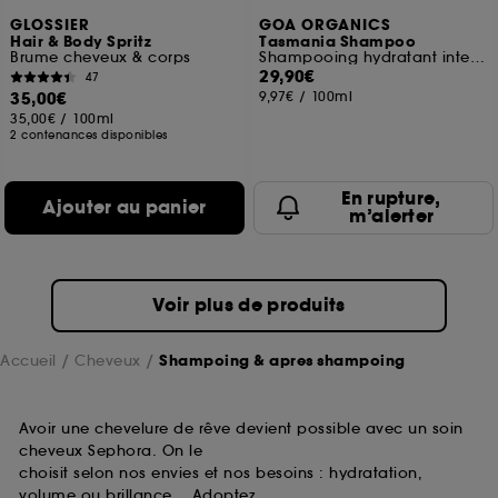
GLOSSIER
GOA ORGANICS
Hair & Body Spritz
Tasmania Shampoo
Brume cheveux & corps
Shampooing hydratant intense
29,90€
47
35,00€
9,97€
/
100ml
35,00€
/
100ml
2 contenances disponibles
En rupture,
Ajouter au panier
m’alerter
Voir plus de produits
Accueil
Cheveux
Shampoing & apres shampoing
Avoir une chevelure de rêve devient possible avec un soin
cheveux Sephora. On le
choisit selon nos envies et nos besoins : hydratation,
volume ou brillance… Adoptez