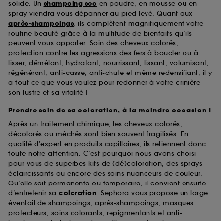
solide. Un
shampoing sec
en poudre, en mousse ou en
spray viendra vous dépanner au pied levé. Quant aux
après-shampoings
, ils complètent magnifiquement votre
routine beauté grâce à la multitude de bienfaits qu’ils
peuvent vous apporter. Soin des cheveux colorés,
protection contre les agressions des fers à boucler ou à
lisser, démêlant, hydratant, nourrissant, lissant, volumisant,
régénérant, anti-casse, anti-chute et même redensifiant, il y
a tout ce que vous voulez pour redonner à votre crinière
son lustre et sa vitalité !
Prendre soin de sa coloration, à la moindre occasion !
Après un traitement chimique, les cheveux colorés,
décolorés ou méchés sont bien souvent fragilisés. En
qualité d’expert en produits capillaires, ils retiennent donc
toute notre attention. C’est pourquoi nous avons choisi
pour vous de superbes kits de (dé)coloration, des sprays
éclaircissants ou encore des soins nuanceurs de couleur.
Qu’elle soit permanente ou temporaire, il convient ensuite
d’entretenir sa
coloration
. Sephora vous propose un large
éventail de shampoings, après-shampoings, masques
protecteurs, soins colorants, repigmentants et anti-