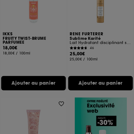
IKKS
RENE FURTERER
FRUITY TWIST-BRUME
Sublime Karité
PARFUMEE
Lait Hydratant disciplinant sans rinçage
18,00€
46
18,00€
/
100ml
25,00€
25,00€
/
100ml
Ajouter au panier
Ajouter au panier