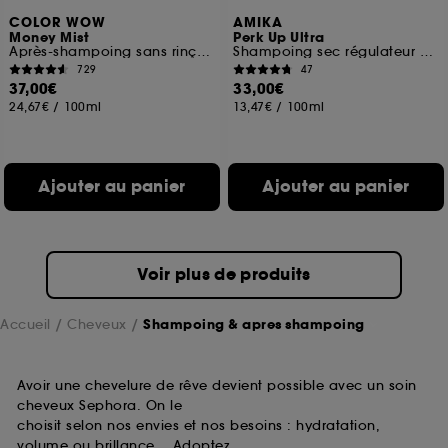
COLOR WOW
AMIKA
Money Mist
Perk Up Ultra
Après-shampoing sans rinçage, hydratant et anti-frisottis
Shampoing sec régulateur de sébum
729
47
37,00€
33,00€
24,67€
/
100ml
13,47€
/
100ml
Ajouter au panier
Ajouter au panier
Voir plus de produits
Accueil
Cheveux
Shampoing & apres shampoing
Avoir une chevelure de rêve devient possible avec un soin
cheveux Sephora. On le
choisit selon nos envies et nos besoins : hydratation,
volume ou brillance… Adoptez