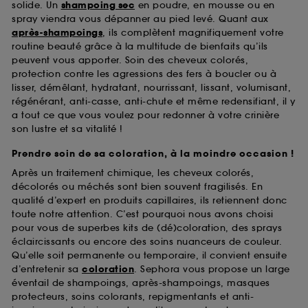
solide. Un
shampoing sec
en poudre, en mousse ou en
spray viendra vous dépanner au pied levé. Quant aux
après-shampoings
, ils complètent magnifiquement votre
routine beauté grâce à la multitude de bienfaits qu’ils
peuvent vous apporter. Soin des cheveux colorés,
protection contre les agressions des fers à boucler ou à
lisser, démêlant, hydratant, nourrissant, lissant, volumisant,
régénérant, anti-casse, anti-chute et même redensifiant, il y
a tout ce que vous voulez pour redonner à votre crinière
son lustre et sa vitalité !
Prendre soin de sa coloration, à la moindre occasion !
Après un traitement chimique, les cheveux colorés,
décolorés ou méchés sont bien souvent fragilisés. En
qualité d’expert en produits capillaires, ils retiennent donc
toute notre attention. C’est pourquoi nous avons choisi
pour vous de superbes kits de (dé)coloration, des sprays
éclaircissants ou encore des soins nuanceurs de couleur.
Qu’elle soit permanente ou temporaire, il convient ensuite
d’entretenir sa
coloration
. Sephora vous propose un large
éventail de shampoings, après-shampoings, masques
protecteurs, soins colorants, repigmentants et anti-