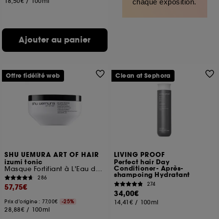
18,50€
/
100ml
chaque exposition.
Ajouter au panier
Offre fidélité web
Clean at Sephora
SHU UEMURA ART OF HAIR
LIVING PROOF
izumi tonic
Perfect hair Day
Conditioner- Après-
Masque Fortifiant à L'Eau de Riz pour Cheveux Fragiles
shampoing Hydratant
286
274
57,75€
34,00€
Prix d'origine : 77,00€
-25%
14,41€
/
100ml
28,88€
/
100ml