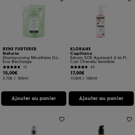
RENE FURTERER
KLORANE
Naturia
Capillaire
Shampooing Micellaire Douceur
Sérum SOS Apaisant à la Pivoine BIO
Eco Recharge
Cuir Chevelu Sensible
15
45
15,00€
17,00€
3,75€
/
100ml
17,00€
/
100ml
Ajouter au panier
Ajouter au panier