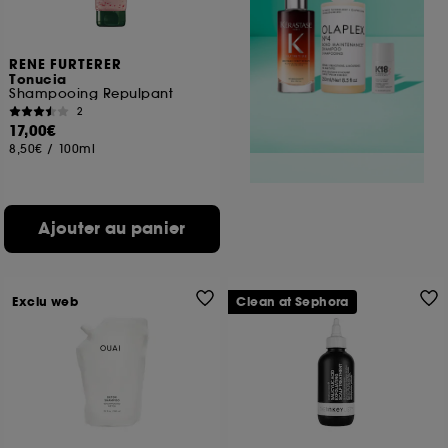
RENE FURTERER
Tonucia
Shampooing Repulpant
2
17,00€
8,50€
/
100ml
Ajouter au panier
Exclu web
Clean at Sephora