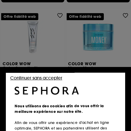
Offre fidélité web
Offre fidélité web
COLOR WOW
COLOR WOW
Color Security Shampoo
Money Mask
Shampooing Dream Clean Ultime
Masque Cheveux
Continuer sans accepter
440
582
22,42€
38,50€
Prix d'origine : 29,90€
-25%
Prix d'origine : 55,00€
-30%
8,97€
/
100ml
17,91€
/
100ml
Nous utilisons des cookies afin de vous offrir la
Ajouter au panier
Ajouter au panier
meilleure expérience sur notre site.
Afin de vous offrir une expérience d’achat en ligne
optimale, SEPHORA et ses partenaires utilisent des