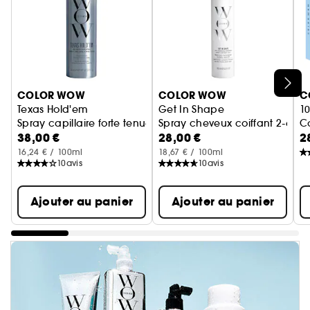
Ignorer le carrousel produits
COLOR WOW
COLOR WOW
C
Texas Hold'em
Get In Shape
10
Spray capillaire forte tenue
Spray cheveux coiffant 2-en-1
C
38,00 €
28,00 €
2
16,24 € / 100ml
18,67 € / 100ml
10
avis
10
avis
Ajouter au panier
Ajouter au panier