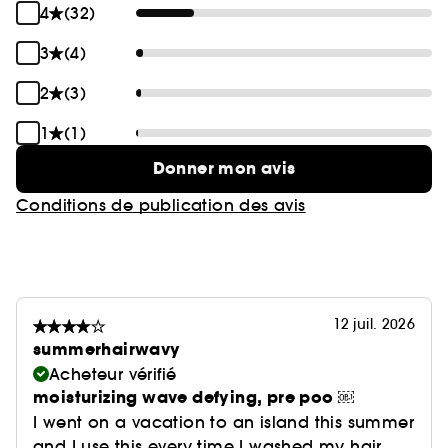
4
(32)
3
(4)
2
(3)
1
(1)
Donner mon avis
Conditions de publication des avis
12 juil. 2026
summerhairwavy
Acheteur vérifié
moisturizing wave defying, pre poo ￼
I went on a vacation to an island this summer
and I use this every time I washed my hair