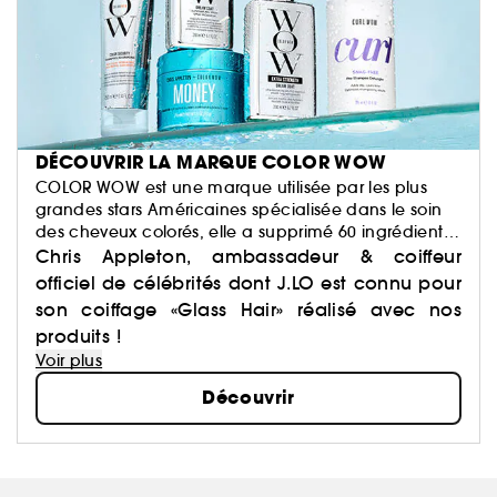
DÉCOUVRIR LA MARQUE COLOR WOW
COLOR WOW est une marque utilisée par les plus
grandes stars Américaines spécialisée dans le soin
des cheveux colorés, elle a supprimé 60 ingrédients
susceptibles d’altérer la couleur et la qualité du
Chris Appleton, ambassadeur & coiffeur
cheveu.
officiel de célébrités dont J.LO est connu pour
son coiffage «Glass Hair» réalisé avec nos
produits !
Voir plus
Découvrir