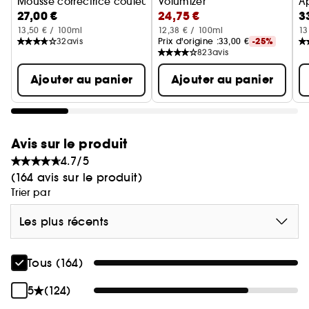
Mousse correctrice couleur pour Cheveux
Volumizer
A
27,00 €
24,75 €
3
Mousse Cheveux Volumisante
13,50 € / 100ml
12,38 € / 100ml
13
32
avis
Prix d'origine :
33,00 €
-25%
823
avis
Ajouter au panier
Ajouter au panier
Avis sur le produit
4.7/5
(164 avis sur le produit)
Trier par
Les plus récents
Tous (164)
5
(124)