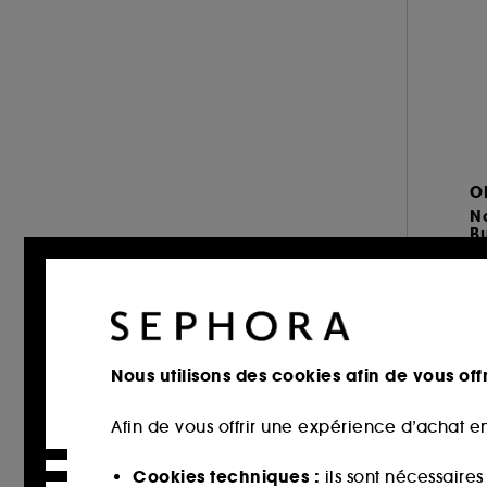
KIEHL'S SINCE 1851 (4)
KILIAN PARIS (1)
KLORANE (42)
L'Oréal Professionnel (49)
LANCÔME (1)
LE MONDE GOURMAND (4)
O
LEONOR GREYL (26)
No
B
LES SECRETS DE LOLY (20)
Tr
LIVING PROOF (19)
MAISON FRANCIS KURKDJIAN (5)
2
MOROCCANOIL (31)
NUXE (14)
Nous utilisons des cookies afin de vous offr
OLAPLEX (21)
Afin de vous offrir une expérience d’achat en
OUAI (30)
PRADA (2)
Cookies techniques :
ils sont nécessaire