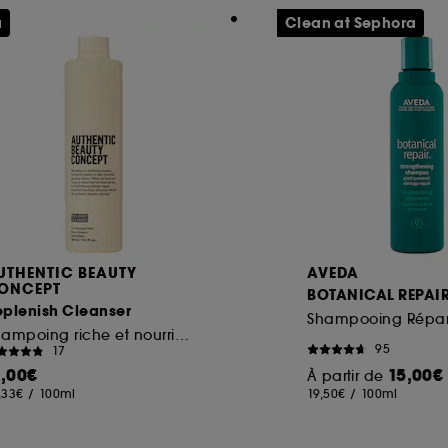
u
Clean at Sephora
UTHENTIC BEAUTY
AVEDA
ONCEPT
BOTANICAL REPAI
eplenish Cleanser
Shampooing Répar
Shampoing riche et nourrissant pour cheveux sensibilisés
95
17
1,00€
15,00€
À partir de
,33€
/
100ml
19,50€
/
100ml