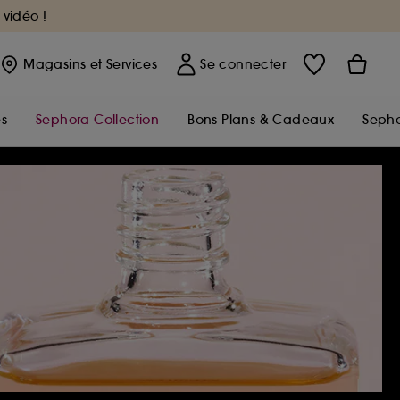
 vidéo !
Magasins
et Services
Se connecter
s
Sephora Collection
Bons Plans & Cadeaux
Sepho