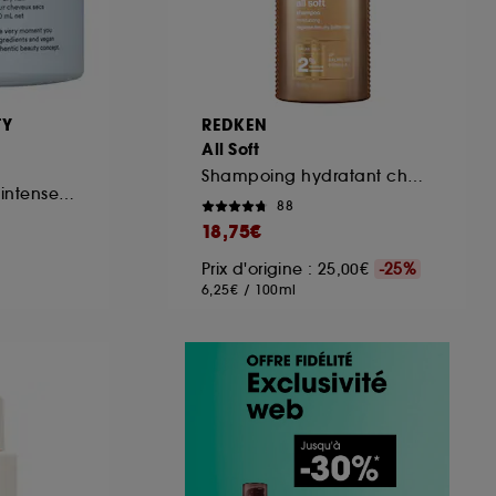
TY
REDKEN
All Soft
Shampoing hydratant cheveux secs et rêches
Masque hydratant intense et léger pour cheveux normaux à secs
88
18,75€
Prix d'origine : 25,00€
-25%
6,25€
/
100ml