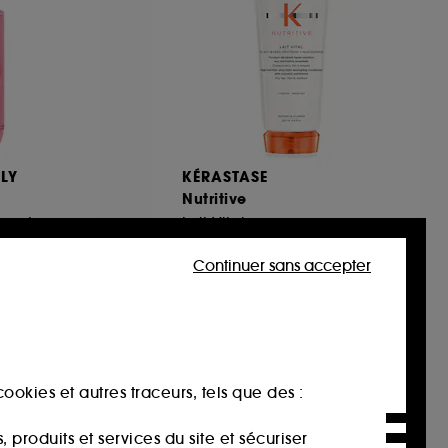
OLY
KÉRASTASE
Nutritive
Spray Cheveux Réparateur sans rinçage
Lait Vital
326
Continuer sans accepter
29,92€
Prix d'origine : 39,90€
-25%
14,96€
/
100ml
ookies et autres traceurs, tels que des :
produits et services du site et sécuriser