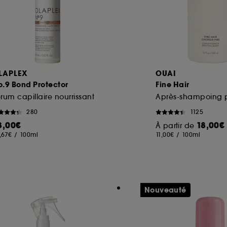
LAPLEX
OUAI
.9 Bond Protector
Fine Hair
rum capillaire nourrissant
280
1125
3,00€
18,00€
À partir de
,67€
/
100ml
11,00€
/
100ml
Nouveauté