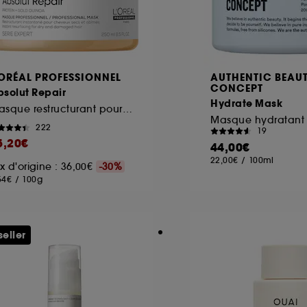
'ORÉAL PROFESSIONNEL
AUTHENTIC BEAU
CONCEPT
solut Repair
Hydrate Mask
Masque restructurant pour cheveux abîmés
222
19
5,20€
44,00€
22,00€
/
100ml
ix d'origine : 36,00€
-30%
54€
/
100g
seller