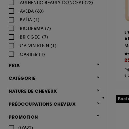
AUTHENTIC BEAUTY CONCEPT (22)
AVEDA (60)
BAÏJA (1)
BIODERMA (7)
L
BRIOGEO (7)
Ab
CALVIN KLEIN (1)
CARTIER (1)
2
CERRUTI (1)
PRIX
Pr
CHAMPO (9)
8,
CATÉGORIE
CHANEL (3)
CHRISTOPHE ROBIN (19)
Cheveux
NATURE DE CHEVEUX
COCO & EVE (1)
Shampoing & apres shampoing
Best 
Normaux (395)
PRÉOCCUPATIONS CHEVEUX
(852)
COLOR WOW (21)
Secs (358)
Shampoing (256)
Cheveux abîmés (370)
DEVACURL (3)
PROMOTION
Blonds, Colorés (234)
Après-shampoing & démêlant
Cheveux ternes (254)
DUCRAY (6)
Tous types de cheveux (217)
0 (622)