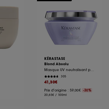
ous pouvez personnaliser vos choix concernant
cepter". Sephora pourra associer les
 personnelles collectées ou générées lors
ccepter". Voous pouvez à tout moment choisir
uez
ici
.
KÉRASTASE
Blond Absolu
Masque UV neutralisant pour cheveux blonds, décolorés, méchés
305
41,30€
Prix d'origine : 59,00€
-30%
20,65€
/
100ml