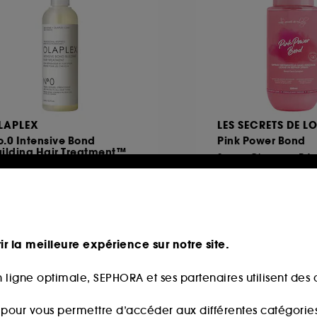
LAPLEX
LES SECRETS DE L
.0 Intensive Bond
Pink Power Bond
uilding Hair Treatment™
aitement des cheveux
25
199
35,00€
9,90€
17,50€
/
100ml
ir la meilleure expérience sur notre site.
 ligne optimale, SEPHORA et ses partenaires utilisent des c
Offre fidélité web
s pour vous permettre d’accéder aux différentes catégories, 