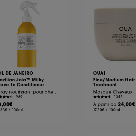
ôt et la lecture de ces traceurs requiert votre accord. V
rsonnaliser mes choix" ci-dessous ou décider de "tout ac
s Cookies, pour les finalités acceptées, avec les données
ur refuser tous les cookies, cliques sur "continuer sans a
tez obtenir plus d'information sur les cookies utilisés,
cliq
OL DE JANEIRO
OUAI
azilian Joia™ Milky
Fine/Medium Hair
eave-In Conditioner
Treatment
Spray nourissant pour cheveux
Masque Cheveux
989
1348
8,00€
24,00€
À partir de
,33€
/
100ml
17,80€
/
100ml