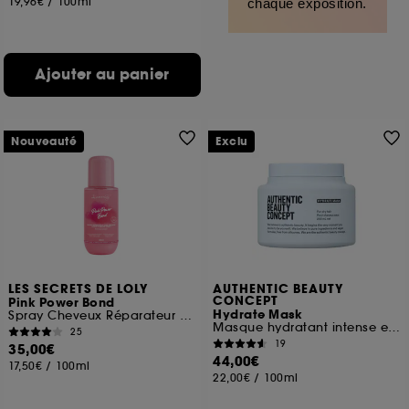
19,96€
/
100ml
chaque exposition.
Ajouter au panier
Nouveauté
Exclu
LES SECRETS DE LOLY
AUTHENTIC BEAUTY
CONCEPT
Pink Power Bond
Hydrate Mask
Spray Cheveux Réparateur sans rinçage
Masque hydratant intense et léger pour cheveux normaux à secs
25
19
35,00€
44,00€
17,50€
/
100ml
22,00€
/
100ml