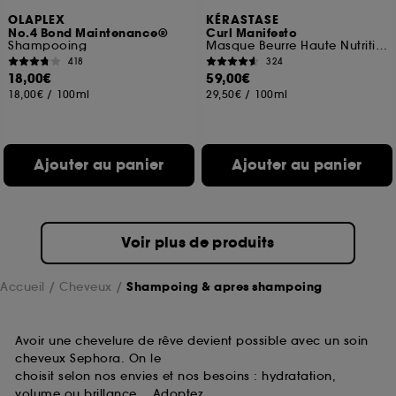
OLAPLEX
KÉRASTASE
No.4 Bond Maintenance®
Curl Manifesto
Shampooing
Masque Beurre Haute Nutrition
418
324
18,00€
59,00€
18,00€
/
100ml
29,50€
/
100ml
Ajouter au panier
Ajouter au panier
Voir plus de produits
Accueil
Cheveux
Shampoing & apres shampoing
Avoir une chevelure de rêve devient possible avec un soin
cheveux Sephora. On le
choisit selon nos envies et nos besoins : hydratation,
volume ou brillance… Adoptez