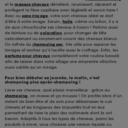
et le
masque cheveux
démêlent, nourrissent, réparent et
protègent la fibre capillaire avec légèreté et savoir-faire !
Avec ou
sans rinçage
, votre soin cheveux idéal se doit
d’être à votre image. Serum,
huile
, crème ou lotion, il y a
de quoi chouchouter ses cheveux à foison ! Parlons aussi
de teinture ou de
coloration
, pour changer de tête
radicalement ou simplement couvrir des cheveux blancs.
On raffole du
s
hampoing sec
, très utile pour espacer les
lavages et sachez qu’il facilite aussi le coiffage. Enfin, les
parfums pour cheveux
complèteront votre routine beauté
afin de laisser dans votre sillage une empreinte olfactive
aussi subtile qu’un mirage.
Pour bien débuter sa journée, le matin, c’est
shampoing plus après-shampoing !
Laver ses cheveux, quel plaisir merveilleux : grâce au
shampoing
, on masse et ça mousse ! On profite alors d’un
instant de bien-être et de soin pour débarrasser le cuir
chevelu et les longueurs des impuretés tout en leur
permettant de faire le plein des nutriments dont ils ont
besoin. Adaptés à tous les types de cheveux, parmi les
produits à rincer, vous choisirez une version liquide ou