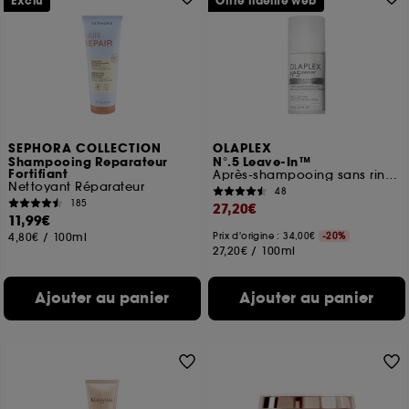
Exclu
Offre fidélité web
SEPHORA COLLECTION
OLAPLEX
Shampooing Reparateur
N°.5 Leave-In™
Fortifiant
Après-shampooing sans rinçage hydratant et réparateur
Nettoyant Réparateur
48
185
27,20€
11,99€
4,80€
/
100ml
Prix d'origine : 34,00€
-20%
27,20€
/
100ml
Ajouter au panier
Ajouter au panier