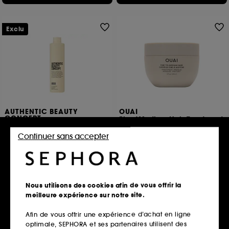
Exclu
AUTHENTIC BEAUTY
OUAI
CONCEPT
Fine/Medium Hair Treatment
Replenish Cleanser
Masque Cheveux
Shampoing riche et nourrissant pour cheveux sensibilisés
Continuer sans accepter
1348
17
24,00€
À partir de
31,00€
17,80€
/
100ml
10,33€
/
100ml
2 contenances disponibles
Nous utilisons des cookies afin de vous offrir la
Ajouter au panier
Ajouter au panier
meilleure expérience sur notre site.
Afin de vous offrir une expérience d’achat en ligne
optimale, SEPHORA et ses partenaires utilisent des