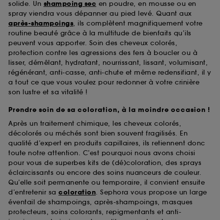
solide. Un
shampoing sec
en poudre, en mousse ou en
spray viendra vous dépanner au pied levé. Quant aux
après-shampoings
, ils complètent magnifiquement votre
routine beauté grâce à la multitude de bienfaits qu’ils
peuvent vous apporter. Soin des cheveux colorés,
protection contre les agressions des fers à boucler ou à
lisser, démêlant, hydratant, nourrissant, lissant, volumisant,
régénérant, anti-casse, anti-chute et même redensifiant, il y
a tout ce que vous voulez pour redonner à votre crinière
son lustre et sa vitalité !
Prendre soin de sa coloration, à la moindre occasion !
Après un traitement chimique, les cheveux colorés,
décolorés ou méchés sont bien souvent fragilisés. En
qualité d’expert en produits capillaires, ils retiennent donc
toute notre attention. C’est pourquoi nous avons choisi
pour vous de superbes kits de (dé)coloration, des sprays
éclaircissants ou encore des soins nuanceurs de couleur.
Qu’elle soit permanente ou temporaire, il convient ensuite
d’entretenir sa
coloration
. Sephora vous propose un large
éventail de shampoings, après-shampoings, masques
protecteurs, soins colorants, repigmentants et anti-