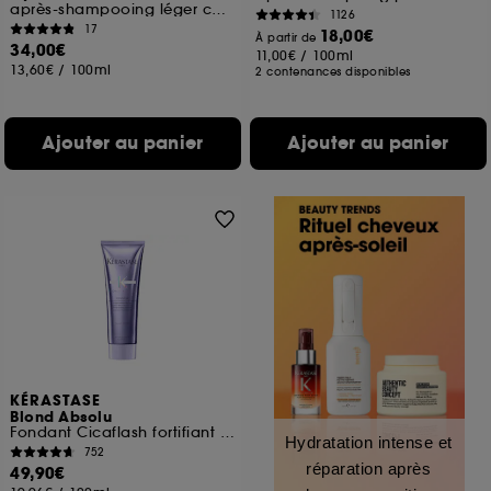
après-shampooing léger cheveux normaux, secs ou bouclés
1126
17
18,00€
À partir de
34,00€
11,00€
/
100ml
13,60€
/
100ml
2 contenances disponibles
Ajouter au panier
Ajouter au panier
KÉRASTASE
Blond Absolu
Fondant Cicaflash fortifiant cheveux blonds, décolorés, méchés
Hydratation intense et
752
réparation après
49,90€