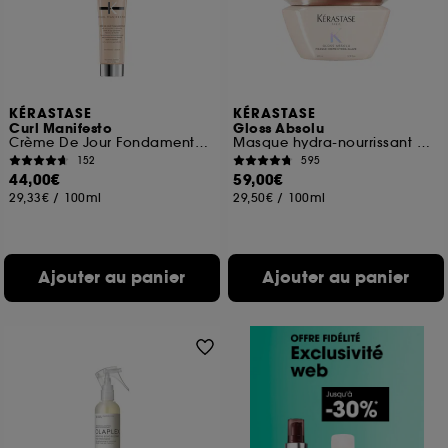
KÉRASTASE
KÉRASTASE
Curl Manifesto
Gloss Absolu
Crème De Jour Fondamentale
Masque hydra-nourrissant pour cheveux épais sujets aux frisottis
152
595
44,00€
59,00€
29,33€
/
100ml
29,50€
/
100ml
Ajouter au panier
Ajouter au panier