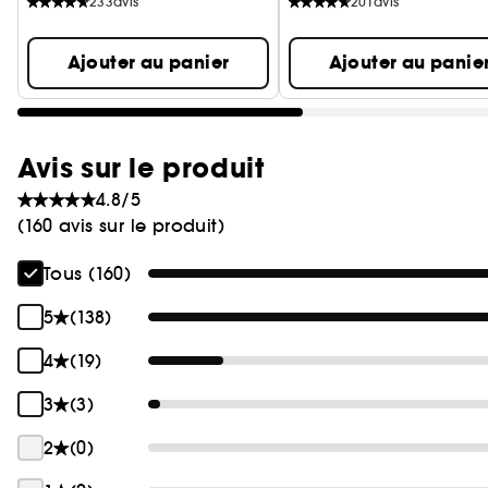
233
avis
201
avis
Ajouter au panier
Ajouter au panie
Avis sur le produit
4.8/5
(160 avis sur le produit)
Tous (160)
5
(138)
4
(19)
3
(3)
2
(0)