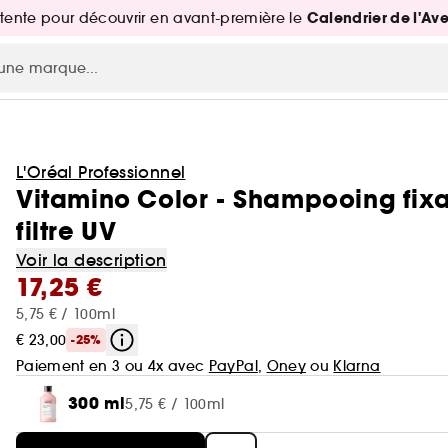
Calendrier de l'Av
attente pour découvrir en avant-première le
L'Oréal Professionnel
Vitamino Color - Shampooing fixa
filtre UV
Voir la description
17,25 €
5,75 € / 100ml
€ 23,00
-25%
Paiement en 3 ou 4x avec
PayPal
,
Oney
ou
Klarna
300 ml
5,75 € / 100ml