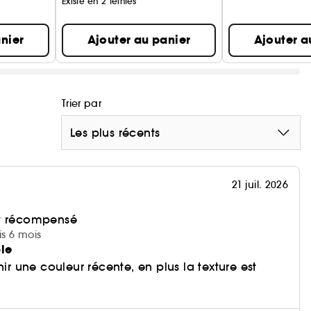
Existe en 2 teintes
nier
Ajouter au panier
Ajouter a
Trier par
Les plus récents
21 juil. 2026
et récompensé
is 6 mois
ble
nir une couleur récente, en plus la texture est
i