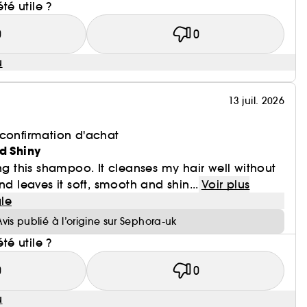
été utile ?
0
0
u
13 juil. 2026
 confirmation d'achat
nd Shiny
ing this shampoo. It cleanses my hair well without
nd leaves it soft, smooth and shin...
Voir plus
le
Avis publié à l’origine sur Sephora-uk
été utile ?
0
0
u