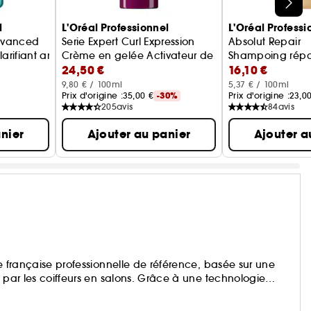
l
L'Oréal Professionnel
L'Oréal Professi
Advanced
Serie Expert Curl Expression
Absolut Repair
ifiant anti-pelliculaire
Crème en gelée Activateur de Définition
Shampoing répa
24,50 €
16,10 €
9,80 € / 100ml
5,37 € / 100ml
Prix d'origine :
35,00 €
-30%
Prix d'origine :
23,0
205
avis
84
avis
nier
Ajouter au panier
Ajouter a
ue française professionnelle de référence, basée sur une
e par les coiffeurs en salons. Grâce à une technologie
l Professionnel s’adressent à tous les types de cheveux.
ant-gardisme artistique pour des looks inspirés des défilés.