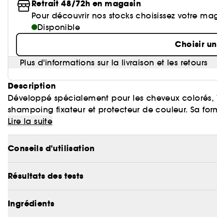
Retrait 48/72h en magasin
Pour découvrir nos stocks choisissez votre ma
Disponible
Choisir u
Plus d'informations sur la livraison et les retours
Description
Développé spécialement pour les cheveux colorés, V
shampoing fixateur et protecteur de couleur. Sa for
polyphénol qui protège contre l'affadissement et évi
Lire la suite
ingrédient filtre aussi les rayons UV, qui décolorent
Conseils d'utilisation
Pourquoi choisir un shampoing fixateur de couleur? E
pleinement de votre couleur et espacez davantage le
Résultats des tests
De plus, les cheveux colorés nécessitent des produit
d'hydratation et de protection. Le shampoing Vitam
pour préserver votre coloration.
Ingrédients
Il l'empêche de s'oxyder et de changer de teinte. Il