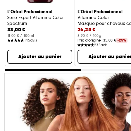
Ignorer le carrousel produits
L'Oréal Professionnel
L'Oréal Professionnel
Serie Expert Vitamino Color
Vitamino Color
Spectrum
Masque pour cheveux co
33,00 €
26,25 €
Shampoing protecteur pour cheveux colorés
11,00 € / 100ml
8,90 € / 100g
145
avis
Prix d'origine :
35,00 €
-25%
233
avis
Ajouter au panier
Ajouter au panie