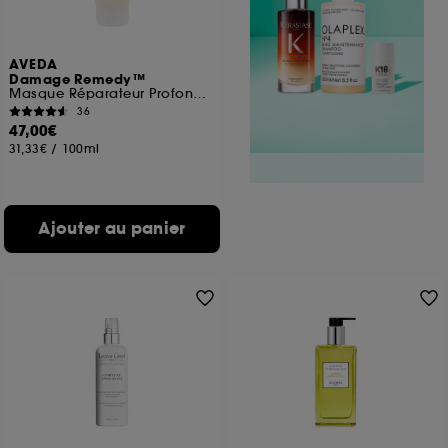
AVEDA
Damage Remedy™
Masque Réparateur Profond Cheveux Abîmés
36
47,00€
31,33€
/
100ml
Ajouter au panier