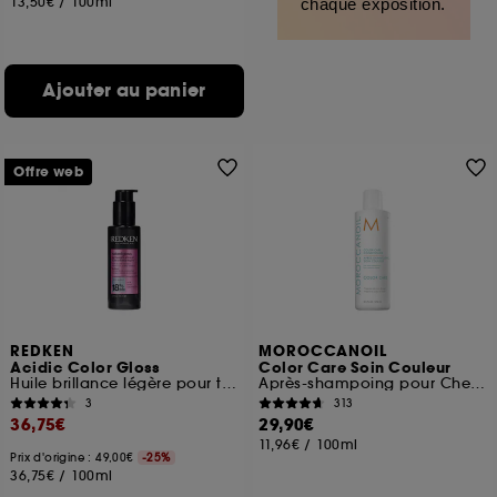
13,50€
/
100ml
chaque exposition.
Ajouter au panier
Offre web
REDKEN
MOROCCANOIL
Acidic Color Gloss
Color Care Soin Couleur
Huile brillance légère pour tous types de cheveux
Après-shampoing pour Cheveux Colorés
3
313
36,75€
29,90€
11,96€
/
100ml
Prix d'origine : 49,00€
-25%
36,75€
/
100ml