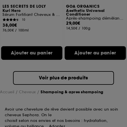
LES SECRETS DE LOLY
GOA ORGANICS
Kurl Hero
Aesthetic Universal
Conditioner
Sérum Fortifiant Cheveux & Cuir Chevelu
Après-shampoing démêlant tout type de cheveux
10
29,00€
38,00€
14,50€
/
100g
76,00€
/
100ml
Ajouter au panier
Ajouter au panier
Voir plus de produits
Accueil
Cheveux
Shampoing & apres shampoing
Avoir une chevelure de rêve devient possible avec un soin
cheveux Sephora. On le
choisit selon nos envies et nos besoins : hydratation,
volume ou brillance… Adoptez