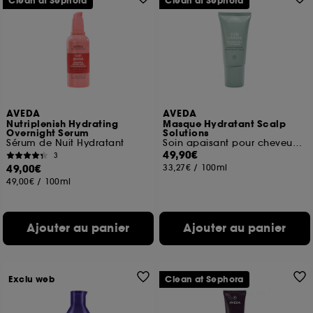
Clean at Sephora
Clean at Sephora
AVEDA
AVEDA
Nutriplenish Hydrating
Masque Hydratant Scalp
Overnight Serum
Solutions
Sérum de Nuit Hydratant
Soin apaisant pour cheveux et cuir chevelu
49,90€
3
49,00€
33,27€
/
100ml
49,00€
/
100ml
Ajouter au panier
Ajouter au panier
Exclu web
Clean at Sephora