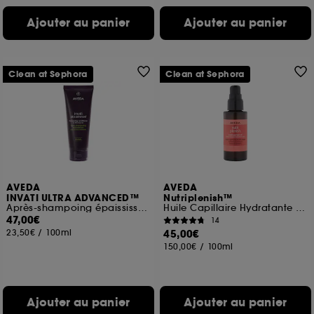
Ajouter au panier
Ajouter au panier
Clean at Sephora
Clean at Sephora
AVEDA
AVEDA
INVATI ULTRA ADVANCED™
Nutriplenish™
Après-shampoing épaississant cheveux normaux à épais
Huile Capillaire Hydratante Multi-Usages
47,00€
14
23,50€
/
100ml
45,00€
150,00€
/
100ml
Ajouter au panier
Ajouter au panier