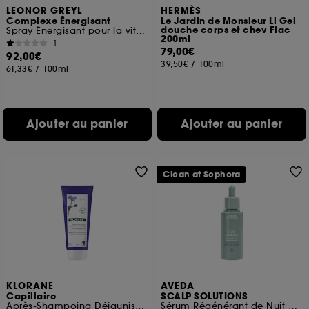
LEONOR GREYL
HERMÈS
Complexe Énergisant
Le Jardin de Monsieur Li Gel
douche corps et chev Flac
Spray Énergisant pour la vitalité des cheveux
200ml
1
79,00€
92,00€
39,50€
/
100ml
61,33€
/
100ml
Ajouter au panier
Ajouter au panier
Clean at Sephora
KLORANE
AVEDA
Capillaire
SCALP SOLUTIONS
Après-Shampoing Déjaunissant A La Centaurée BIO
Sérum Régénérant de Nuit Cuir Chevelu