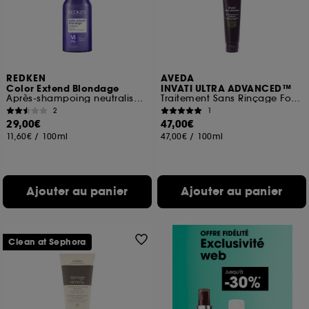
REDKEN
AVEDA
Color Extend Blondage
INVATI ULTRA ADVANCED™
Après-shampoing neutralisant cheveux blonds
Traitement Sans Rinçage Fortifiant
2
1
29,00€
47,00€
11,60€
/
100ml
47,00€
/
100ml
Ajouter au panier
Ajouter au panier
Clean at Sephora