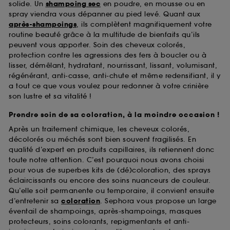
solide. Un
shampoing sec
en poudre, en mousse ou en
spray viendra vous dépanner au pied levé. Quant aux
après-shampoings
, ils complètent magnifiquement votre
routine beauté grâce à la multitude de bienfaits qu’ils
peuvent vous apporter. Soin des cheveux colorés,
protection contre les agressions des fers à boucler ou à
lisser, démêlant, hydratant, nourrissant, lissant, volumisant,
régénérant, anti-casse, anti-chute et même redensifiant, il y
a tout ce que vous voulez pour redonner à votre crinière
son lustre et sa vitalité !
Prendre soin de sa coloration, à la moindre occasion !
Après un traitement chimique, les cheveux colorés,
décolorés ou méchés sont bien souvent fragilisés. En
qualité d’expert en produits capillaires, ils retiennent donc
toute notre attention. C’est pourquoi nous avons choisi
pour vous de superbes kits de (dé)coloration, des sprays
éclaircissants ou encore des soins nuanceurs de couleur.
Qu’elle soit permanente ou temporaire, il convient ensuite
d’entretenir sa
coloration
. Sephora vous propose un large
éventail de shampoings, après-shampoings, masques
protecteurs, soins colorants, repigmentants et anti-