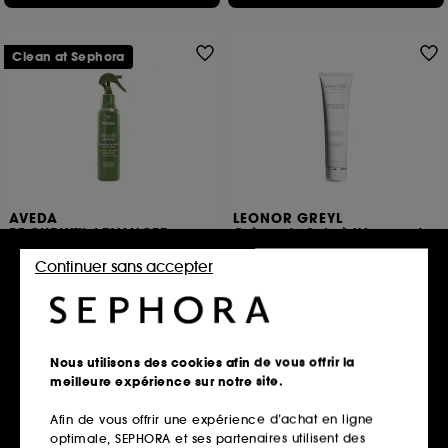
Clean at Sephora
AVEDA
LEONOR GREYL
BE CURLY™ ADVANCED
Crème de Soin à l'Amarante
Base de Coiffage pour Cheveux Bouclés
Continuer sans accepter
8
39
72,00€
47,00€
48,00€
/
100ml
23,50€
/
100ml
Nous utilisons des cookies afin de vous offrir la
Ajouter au panier
Ajouter au panier
meilleure expérience sur notre site.
Afin de vous offrir une expérience d’achat en ligne
optimale, SEPHORA et ses partenaires utilisent des