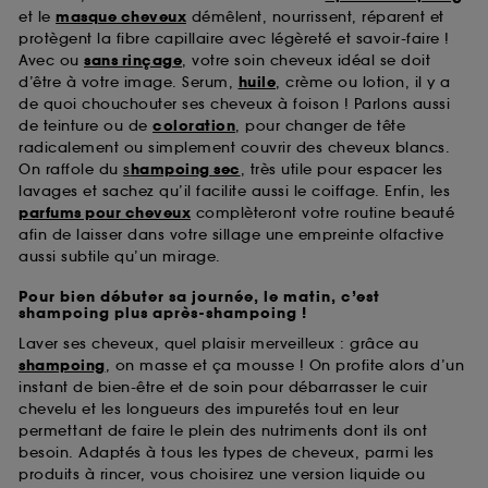
et le
masque cheveux
démêlent, nourrissent, réparent et
protègent la fibre capillaire avec légèreté et savoir-faire !
Avec ou
sans rinçage
, votre soin cheveux idéal se doit
d’être à votre image. Serum,
huile
, crème ou lotion, il y a
de quoi chouchouter ses cheveux à foison ! Parlons aussi
de teinture ou de
coloration
, pour changer de tête
radicalement ou simplement couvrir des cheveux blancs.
On raffole du
s
hampoing sec
, très utile pour espacer les
lavages et sachez qu’il facilite aussi le coiffage. Enfin, les
parfums pour cheveux
complèteront votre routine beauté
afin de laisser dans votre sillage une empreinte olfactive
aussi subtile qu’un mirage.
Pour bien débuter sa journée, le matin, c’est
shampoing plus après-shampoing !
Laver ses cheveux, quel plaisir merveilleux : grâce au
shampoing
, on masse et ça mousse ! On profite alors d’un
instant de bien-être et de soin pour débarrasser le cuir
chevelu et les longueurs des impuretés tout en leur
permettant de faire le plein des nutriments dont ils ont
besoin. Adaptés à tous les types de cheveux, parmi les
produits à rincer, vous choisirez une version liquide ou