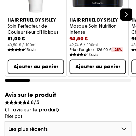
Ignorer le carrousel produits
HAIR RITUEL BY SISLEY
HAIR RITUEL BY SISLEY
H
Soin Perfecteur de
Masque Soin Nutrition
M
Couleur fleur d'Hibiscus
Intense
C
81,00 €
94,50 €
9
Shampoing Cheveux Colorés
Soins Traitants Cheveux
et
So
40,50 € / 100ml
49,74 € / 100ml
48
15
avis
Prix d'origine :
126,00 €
-25%
13
avis
Ajouter au panier
Ajouter au panier
Avis sur le produit
4.8/5
(11 avis sur le produit)
Trier par
Les plus récents