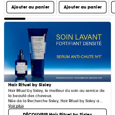
Ajouter au panier
Ajouter au panier
Hair Rituel by Sisley
Hair Rituel by Sisley, le meilleur du soin au service de
la beauté des cheveux.
Née de la Recherche Sisley, Hair Rituel by Sisley a
conçu des soins capillaires ultra-performants qui
Voir plus
s'adressent aux hommes comme aux femmes.
DÉCOUVRIR Hair Rituel by Sisley