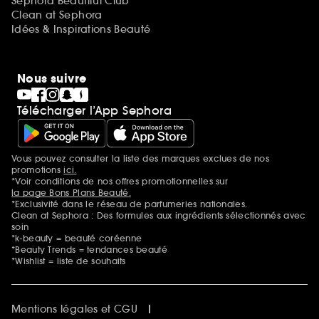
Sephora Beautiful Club
Clean at Sephora
Idées & Inspirations Beauté
Nous suivre
Télécharger l’App Sephora
Vous pouvez consulter la liste des marques exclues de nos
Mentions additionnelles
promotions
ici.
*Voir conditions de nos offres promotionnelles sur
la page Bons Plans Beauté.
*Exclusivité dans le réseau de parfumeries nationales.
Clean at Sephora : Des formules aux ingrédients sélectionnés avec
soin
*k-beauty = beauté coréenne
*Beauty Trends = tendances beauté
*Wishlist = liste de souhaits
Mentions légales et CGU