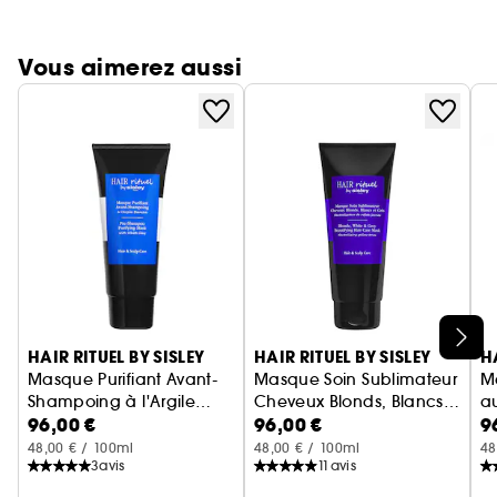
Vous aimerez aussi
Ignorer le carrousel produits
HAIR RITUEL BY SISLEY
HAIR RITUEL BY SISLEY
H
Masque Purifiant Avant-
Masque Soin Sublimateur
M
Shampoing à l'Argile
Cheveux Blonds, Blancs
au
96,00 €
96,00 €
9
Blanche
Masque Cheveux Normaux
et Gris
Soins Traitants Cheveux
V
M
48,00 € / 100ml
48,00 € / 100ml
48
3
avis
11
avis