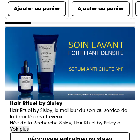
Ajouter au panier
Ajouter au panier
Hair Rituel by Sisley
Hair Rituel by Sisley, le meilleur du soin au service de
la beauté des cheveux.
Née de la Recherche Sisley, Hair Rituel by Sisley a
conçu des soins capillaires ultra-performants qui
Voir plus
s'adressent aux hommes comme aux femmes.
DÉCOUVRIR Hair Rituel by Sisley