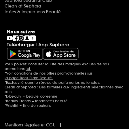
Sephora Beautiful Club
Clean at Sephora
Idées & Inspirations Beauté
Nous suivre
Télécharger l’App Sephora
Vous pouvez consulter la liste des marques exclues de nos
Mentions additionnelles
promotions
ici.
*Voir conditions de nos offres promotionnelles sur
la page Bons Plans Beauté.
*Exclusivité dans le réseau de parfumeries nationales.
Clean at Sephora : Des formules aux ingrédients sélectionnés avec
soin
*k-beauty = beauté coréenne
*Beauty Trends = tendances beauté
*Wishlist = liste de souhaits
Mentions légales et CGU