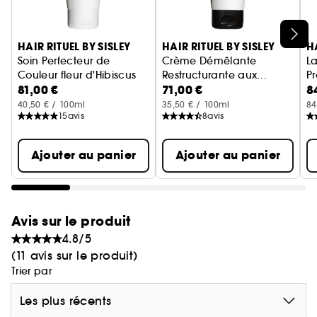
Ignorer le carrousel produits
HAIR RITUEL BY SISLEY
HAIR RITUEL BY SISLEY
H
Soin Perfecteur de
Crème Démêlante
L
Couleur fleur d'Hibiscus
Restructurante aux
Pr
81,00 €
71,00 €
8
Shampoing Cheveux Colorés
Protéines de Coton
S
40,50 € / 100ml
35,50 € / 100ml
84
15
avis
8
avis
Ajouter au panier
Ajouter au panier
Avis sur le produit
4.8/5
(11 avis sur le produit)
Trier par
Les plus récents