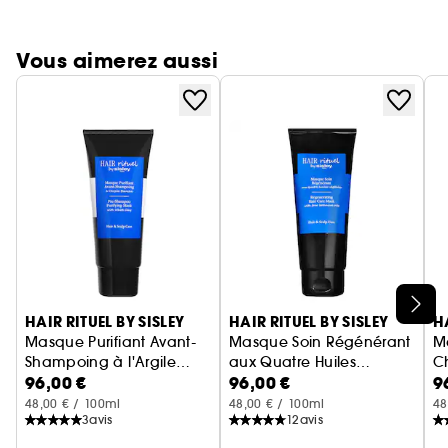
Vous aimerez aussi
Ignorer le carrousel produits
HAIR RITUEL BY SISLEY
HAIR RITUEL BY SISLEY
H
Masque Purifiant Avant-
Masque Soin Régénérant
M
Shampoing à l'Argile
aux Quatre Huiles
C
96,00 €
96,00 €
9
Blanche
Masque Cheveux Normaux
Végétales
Masque cheveux
et
So
48,00 € / 100ml
48,00 € / 100ml
48
3
avis
12
avis