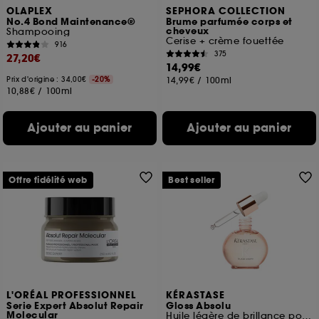
OLAPLEX
SEPHORA COLLECTION
No.4 Bond Maintenance®
Brume parfumée corps et
cheveux
Shampooing
Cerise + crème fouettée
916
375
27,20€
14,99€
Prix d'origine : 34,00€
-20%
14,99€
/
100ml
10,88€
/
100ml
Ajouter au panier
Ajouter au panier
Offre fidélité web
Best seller
L'ORÉAL PROFESSIONNEL
KÉRASTASE
Serie Expert Absolut Repair
Gloss Absolu
Molecular
Huile légère de brillance pour cheveux longs sujets aux frisottis