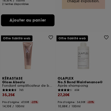
18,67€
/
100ml
chaque exposition.
2 teintes disponibles
Ajouter au panier
Offre fidélité web
Offre fidélité web
KÉRASTASE
OLAPLEX
Gloss Absolu
No.5 Bond Maintenance®
Fondant amplificateur de brillance pour cheveux longs à frisottis
Après-shampoing
765
604
35,25€
27,20€
Prix d'origine : 47,00€
-25%
Prix d'origine : 34,00€
-20%
14,10€
/
100ml
10,88€
/
100ml