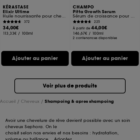
KÉRASTASE
CHAMPO
Elixir Ultime
Pitta Growth Serum
Huile nourrissante pour cheveux secs
Sérum de croissance pour cheveux
372
225
34,00€
44,00€
À partir de
113,33€
/
100ml
146,67€
/
100ml
2 contenances disponibles
Ajouter au panier
Ajouter au panier
Voir plus de produits
Accueil
Cheveux
Shampoing & apres shampoing
Avoir une chevelure de rêve devient possible avec un soin
cheveux Sephora. On le
choisit selon nos envies et nos besoins : hydratation,
volume ou brillance… Adoptez