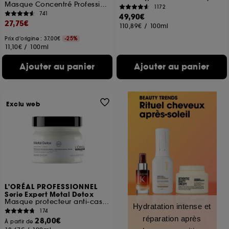
Masque Concentré Professionnel
1172
741
49,90€
27,75€
110,89€
/
100ml
Prix d'origine : 37,00€
-25%
11,10€
/
100ml
Ajouter au panier
Ajouter au panier
Exclu web
L'ORÉAL PROFESSIONNEL
Serie Expert Metal Detox
Masque protecteur anti-casse format découverte
Hydratation intense et
174
réparation après
28,00€
À partir de