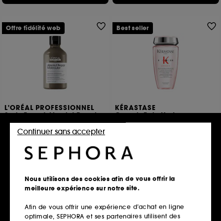
Offre fidélité web
Best seller
L'ORÉAL PROFESSIONNEL
KÉRASTASE
Serie Expert Absolut Repair
Genesis Bain Hydra-
Molecular
Fortifiant
Shampoing
Shampoing anti-chute cheveux fins
Continuer sans accepter
100
1916
24,75€
34,00€
13,60€
/
100ml
Prix d'origine : 33,00€
-25%
8,25€
/
100ml
2 teintes disponibles
Nous utilisons des cookies afin de vous offrir la
Ajouter au panier
Ajouter au panier
meilleure expérience sur notre site.
Afin de vous offrir une expérience d’achat en ligne
optimale, SEPHORA et ses partenaires utilisent des