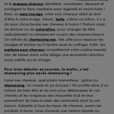
et le
masque cheveux
démêlent, nourrissent, réparent et
protègent la fibre capillaire avec légèreté et savoir-faire !
Avec ou
sans rinçage
, votre soin cheveux idéal se doit
d’être à votre image. Serum,
huile
, crème ou lotion, il y a
de quoi chouchouter ses cheveux à foison ! Parlons aussi
de teinture ou de
coloration
, pour changer de tête
radicalement ou simplement couvrir des cheveux blancs.
On raffole du
s
hampoing sec
, très utile pour espacer les
lavages et sachez qu’il facilite aussi le coiffage. Enfin, les
parfums pour cheveux
complèteront votre routine beauté
afin de laisser dans votre sillage une empreinte olfactive
aussi subtile qu’un mirage.
Pour bien débuter sa journée, le matin, c’est
shampoing plus après-shampoing !
Laver ses cheveux, quel plaisir merveilleux : grâce au
shampoing
, on masse et ça mousse ! On profite alors d’un
instant de bien-être et de soin pour débarrasser le cuir
chevelu et les longueurs des impuretés tout en leur
permettant de faire le plein des nutriments dont ils ont
besoin. Adaptés à tous les types de cheveux, parmi les
produits à rincer, vous choisirez une version liquide ou