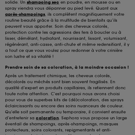
solide. Un
shampoing sec
en poudre, en mousse ou en
spray viendra vous dépanner au pied levé. Quant aux
après-shampoings
, ils complètent magnifiquement votre
routine beauté grâce à la multitude de bienfaits qu’ils
peuvent vous apporter. Soin des cheveux colorés,
protection contre les agressions des fers à boucler ou à
lisser, démêlant, hydratant, nourrissant, lissant, volumisant,
régénérant, anti-casse, anti-chute et même redensifiant, il y
a tout ce que vous voulez pour redonner à votre crinière
son lustre et sa vitalité !
Prendre soin de sa coloration, à la moindre occasion !
Après un traitement chimique, les cheveux colorés,
décolorés ou méchés sont bien souvent fragilisés. En
qualité d’expert en produits capillaires, ils retiennent donc
toute notre attention. C’est pourquoi nous avons choisi
pour vous de superbes kits de (dé)coloration, des sprays
éclaircissants ou encore des soins nuanceurs de couleur.
Qu’elle soit permanente ou temporaire, il convient ensuite
d’entretenir sa
coloration
. Sephora vous propose un large
éventail de shampoings, après-shampoings, masques
protecteurs, soins colorants, repigmentants et anti-