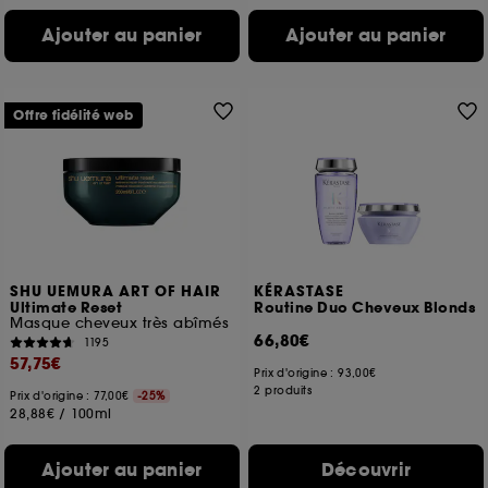
Ajouter au panier
Ajouter au panier
Offre fidélité web
SHU UEMURA ART OF HAIR
KÉRASTASE
Ultimate Reset
Routine Duo Cheveux Blonds
Masque cheveux très abîmés
66,80€
1195
57,75€
Prix d'origine :
93,00€
2 produits
Prix d'origine : 77,00€
-25%
28,88€
/
100ml
Ajouter au panier
Découvrir