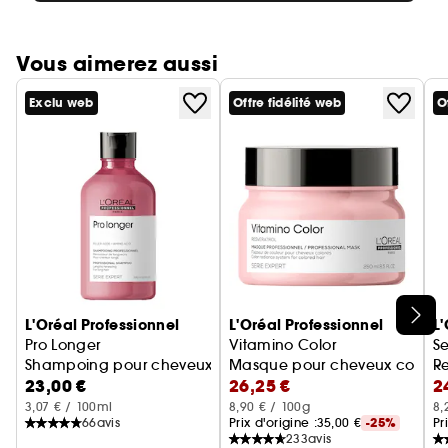
Vous aimerez aussi
Exclu web
Offre fidélité web
O
Ignorer le carrousel produits
L'Oréal Professionnel
L'Oréal Professionnel
L'
Pro Longer
Vitamino Color
Se
Shampoing pour cheveux longs aux pointes afffinées
Masque pour cheveux colorés
R
23,00 €
26,25 €
2
S
3,07 € / 100ml
8,90 € / 100g
8,
66
avis
Prix d'origine :
35,00 €
-25%
Pr
233
avis