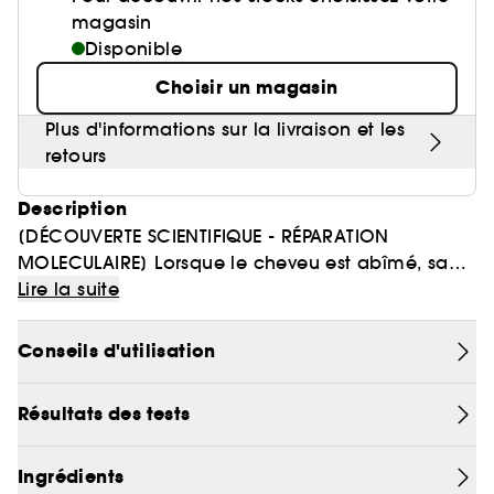
magasin
Disponible
Choisir un magasin
Plus d'informations sur la livraison et les
retours
Description
[DÉCOUVERTE SCIENTIFIQUE - RÉPARATION
MOLECULAIRE] Lorsque le cheveu est abîmé, sa
structure moléculaire composée de peptides est
Lire la suite
compromise. La plupart des peptides sont trop
gros pour être réinjectés, rendant les dommages
Conseils d'utilisation
presque irréversibles. Découverte scientifique,
Absolut Repair Molecular. Répare 2 ans de
Résultats des tests
dommages en une application*. Pour la première
fois, la Recherche Avancée L'Oréal a réussi à
décomposer les peptides, pour réinjecter leurs
Ingrédients