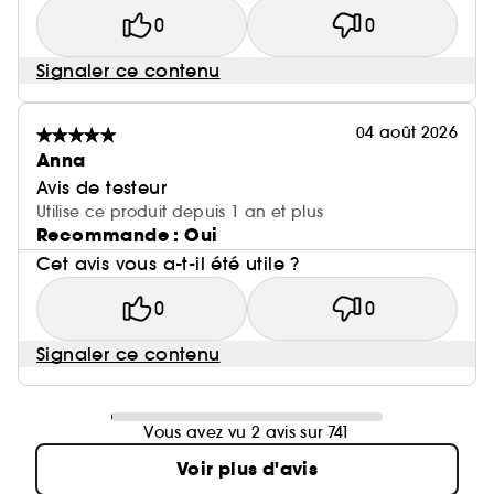
du Pré-traitement + Shampooing + Sérum à
0
0
Rincer + Masque + Masque sans rinçage Absolut
Repair Molecular. ********Test consommateur
Signaler ce contenu
après application du Pré-traitement +
Shampooing + Sérum à Rincer+ Masque Absolut
04 août 2026
Repair Molecular.
Anna
Avis de testeur
Utilise ce produit depuis 1 an et plus
Recommande : Oui
Cet avis vous a-t-il été utile ?
0
0
Signaler ce contenu
Vous avez vu 2 avis sur 741
Voir plus d'avis