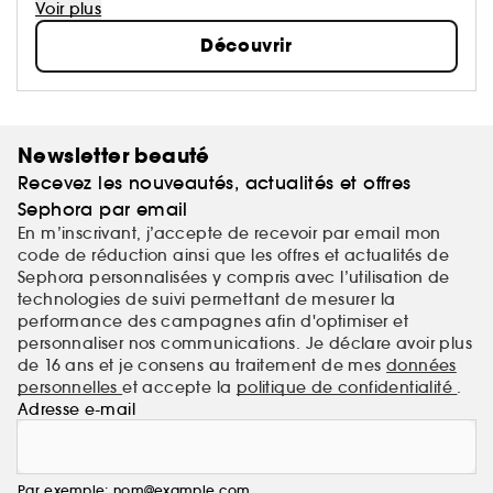
par les coiffeurs en salons. Grâce à une technologie
Voir plus
moléculaire de haute précision, les soins L’Oréal
Découvrir
Professionnel s’adressent à tous les types de
cheveux. Les produits de styling allient technologie
et avant-gardisme artistique pour des looks inspirés
des défilés.
Newsletter beauté
Recevez les nouveautés, actualités et offres
Sephora par email
En m’inscrivant, j’accepte de recevoir par email mon
code de réduction ainsi que les offres et actualités de
Sephora personnalisées y compris avec l’utilisation de
technologies de suivi permettant de mesurer la
performance des campagnes afin d'optimiser et
personnaliser nos communications. Je déclare avoir plus
de 16 ans et je consens au traitement de mes
données
personnelles
et accepte la
politique de confidentialité
.
Adresse e-mail
Par exemple: nom@example.com