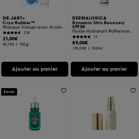
DR.JART+
DERMALOGICA
Cryo Rubber™
Dynamic Skin Recovery
SPF50
Masque Visage avec Acide Hyaluronique
Fluide Hydratant Raffermissant SPF50
238
14
21,00€
89,00€
47,73€
/
100g
178,00€
/
100ml
Ajouter au panier
Ajouter au panier
Exclu