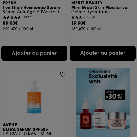
FRESH
MERIT BEAUTY
Tea Elixir Resilience Serum
Mini Great Skin Moisturizer
Sérum Anti-âge à l'Acide Hyaluronique
Crème Hydratante
1997
41
89,00€
19,90€
296,67€
/
100ml
132,67€
/
100ml
Ajouter au panier
Ajouter au panier
AVENE
ULTRA SERUM SPF50+
HYDRATE DURABLEMENT