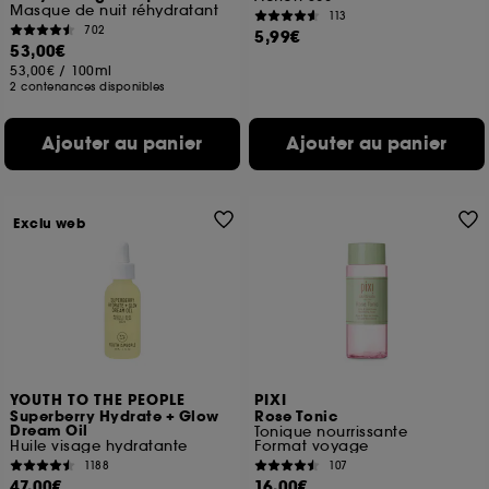
Masque de nuit réhydratant
113
702
5,99€
53,00€
53,00€
/
100ml
2 contenances disponibles
Ajouter au panier
Ajouter au panier
Exclu web
YOUTH TO THE PEOPLE
PIXI
Superberry Hydrate + Glow
Rose Tonic
Dream Oil
Tonique nourrissante
Huile visage hydratante
Format voyage
1188
107
47,00€
16,00€