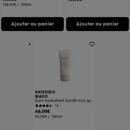
156,67€
/
100ml
Ajouter au panier
Ajouter au panier
SHISEIDO
WASO
Soin hydratant teinté non gras SPF30
16
46,00€
92,00€
/
100ml