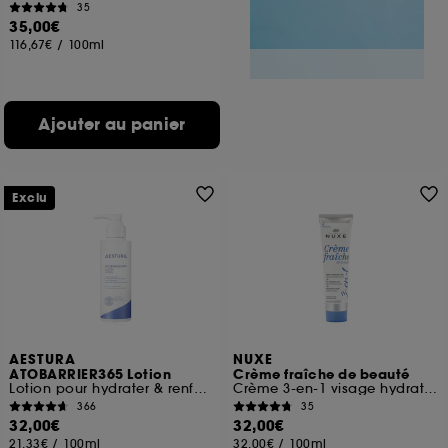
35
35,00€
116,67€
/
100ml
Ajouter au panier
Exclu
AESTURA
NUXE
ATOBARRIER365 Lotion
Crème fraîche de beauté
Lotion pour hydrater & renforcer la barrière cutanée
Crème 3-en-1 visage hydratante
366
35
32,00€
32,00€
21,33€
/
100ml
32,00€
/
100ml