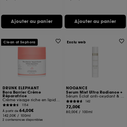
Ajouter au panier
Ajouter au panier
Clean at Sephora
Exclu web
DRUNK ELEPHANT
NOOANCE
Bora Barrier Crème
Serum Mist Ultra Radiance +
Réparatrice
Sérum Éclat anti-oxydant & Boosteur de LED
Crème visage riche en lipides & céramides
142
1154
72,00€
64,00€
À partir de
80,00€
/
100ml
142,00€
/
100ml
2 contenances disponibles