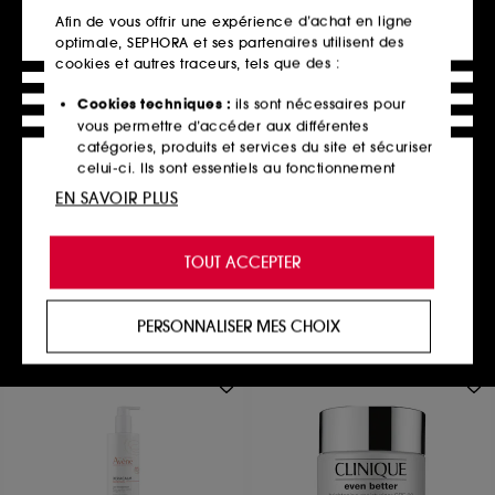
Afin de vous offrir une expérience d’achat en ligne
optimale, SEPHORA et ses partenaires utilisent des
cookies et autres traceurs, tels que des :
Cookies techniques :
ils sont nécessaires pour
MARIO BADESCU
vous permettre d’accéder aux différentes
Spray Visage À L'Aloe Vera,
catégories, produits et services du site et sécuriser
Adaptogènes & Eau De Coco
celui-ci. Ils sont essentiels au fonctionnement
12
technique du site et ne peuvent être désactivés.
EN SAVOIR PLUS
11,00€
18,64€
/
100ml
Cookies de personnalisation :
ils nous permettent
de vous offrir une expérience enrichie et
TOUT ACCEPTER
personnalisée en vous recommandant des
produits, des services et des contenus qui
Ajouter au panier
répondent au mieux à vos préférences, et de vous
PERSONNALISER MES CHOIX
proposer des offres promotionnelles adaptées à
votre profil.
Cookies réseaux sociaux et publicité :
ils sont
utilisés pour vous présenter du contenu susceptible
de vous plaire via des publicités, y compris sur des
sites tiers et sur les réseaux sociaux, sur la base
des pages que vous avez consultées, de votre