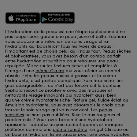
L'hydratation de la peau est une étape quotidienne à ne
pas louper pour garder une peau jeune et belle. Sephora
vous propose une sélection de soins visage ultra-
hydratants qui boosteront tous les types de peaux :
l'important est de choisir celui qu'il nous faut. Peaux sèches
et déshydratées, vous avez besoin d'un combo parfait
entre hydratation et nutrition pour retrouver une peau
repulpée. Misez sur les textures riches et complètes à
l'image d'une
crème Clarins
qui vous offrira un confort
absolu. Entre les peaux mixtes à grasses et la crème
hydratante, c'est parfois compliqué. Soin trop riche, fini
gras désagréable... ce n'est pas forcément le bonheur.
Sephora résout ce problème avec des
masques
et
nettoyants visage
innovants qui hydratent aussi bien
qu'une crème hydratante riche. Texture gel, fluide éclat ou
émulsion hydratante, vous avez désormais le choix pour
trouver le soin visage qui vous convient. Les
peaux
sensibles
ne sont pas oubliées. Sujette aux rougeurs et
picotements ? Vous avez besoin d'une hydratation
apaisante : adoptez un soin confort parmi vos marques
préférées comme une
crème Lancôme
, un gel Clinique ou
un baume hydratant Estée Lauder pour une peau hydratée