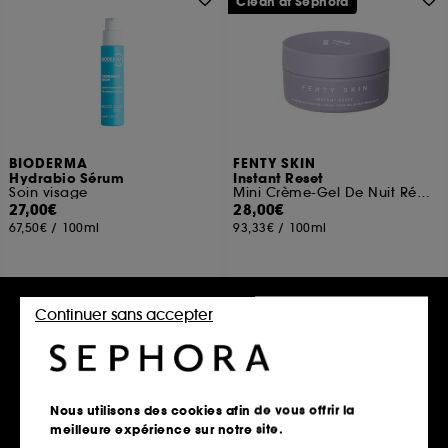
Clean at Sephora
BIODERMA
FENTY SKIN
Hydrabio Sérum
Instant Reset
Soin visage
Mini Crème-Gel De Nuit Réparatrice A La Niacinamide
27,00€
28,00€
67,50€
/
100ml
93,33€
/
100ml
Continuer sans accepter
Ajouter au panier
Ajouter au panier
Nous utilisons des cookies afin de vous offrir la
meilleure expérience sur notre site.