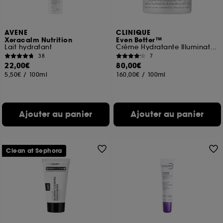
navigation, et de l'historique de vos interactions.
Cookies de mesure d’audience :
ils nous
AVENE
CLINIQUE
permettent de réaliser des statistiques de
Xeracalm Nutrition
Even Better™
fréquentation et de navigation sur notre site afin
Lait hydratant
Crème Hydratante Illuminatrice SPF 20
d’en améliorer la performance.
38
7
22,00€
80,00€
Cookies de sécurisation des paiements en ligne :
5,50€
/
100ml
160,00€
/
100ml
ils nous permettent de lutter notamment contre les
fraudes aux moyens de paiement et les
usurpations d’identité.
Ajouter au panier
Ajouter au panier
Cookies fonctionnels :
il s’agit de cookies
permettant l’affichage et/ou la fourniture de
certaines fonctionnalités du site, tel que les
cookies d’authentification qui sont utilisés afin de
Clean at Sephora
vous faire bénéficier de l’authentification
prolongée vous permettant d’accéder à votre
compte lors de votre prochaine visite sur le site
sans saisir à nouveau votre identifiant et mot de
passe.