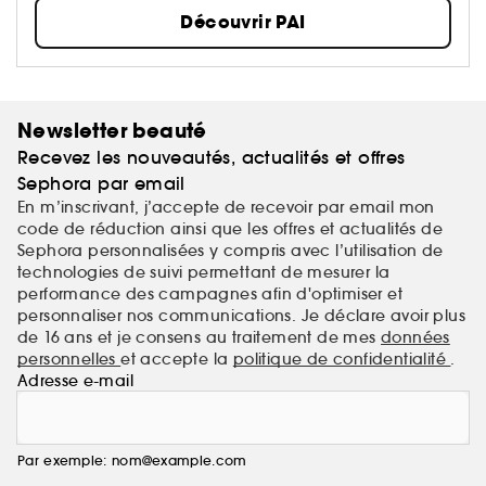
les produits Pai sont confectionnés par la marque
Découvrir PAI
elle-même à Londres et certifiés par des organismes
indépendants.
Newsletter beauté
Recevez les nouveautés, actualités et offres
Sephora par email
En m’inscrivant, j’accepte de recevoir par email mon
code de réduction ainsi que les offres et actualités de
Sephora personnalisées y compris avec l’utilisation de
technologies de suivi permettant de mesurer la
performance des campagnes afin d'optimiser et
personnaliser nos communications. Je déclare avoir plus
de 16 ans et je consens au traitement de mes
données
personnelles
et accepte la
politique de confidentialité
.
Adresse e-mail
Par exemple: nom@example.com