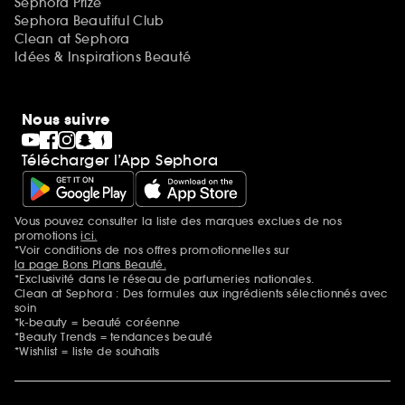
Sephora Prize
Sephora Beautiful Club
Clean at Sephora
Idées & Inspirations Beauté
Nous suivre
Télécharger l’App Sephora
Vous pouvez consulter la liste des marques exclues de nos
Mentions additionnelles
promotions
ici.
*Voir conditions de nos offres promotionnelles sur
la page Bons Plans Beauté.
*Exclusivité dans le réseau de parfumeries nationales.
Clean at Sephora : Des formules aux ingrédients sélectionnés avec
soin
*k-beauty = beauté coréenne
*Beauty Trends = tendances beauté
*Wishlist = liste de souhaits