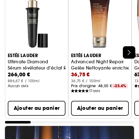
Ignorer le carrousel produits
ESTÉE LAUDER
ESTÉE LAUDER
E
Ultimate Diamond
Advanced Night Repair
D
Sérum révélateur d'éclat Recharge
Gelée Nettoyante enrichie de
G
266,00 €
36,75 €
6
886,67 € / 100ml
36,75 € / 100ml
13
Aucun avis
Prix d'origine :
48,00 €
-23.4%
17
avis
Ajouter au panier
Ajouter au panier