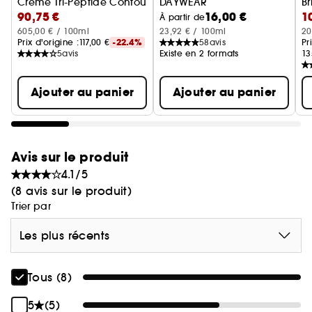
Crème Tri-Peptide Contour des Yeux
DAYWEAR
Br
90,75 €
16,00 €
1
Gel nettoyant purifiant réduct
C
À partir de
605,00 € / 100ml
23,92 € / 100ml
20
Prix d'origine :
117,00 €
-22.4%
58
avis
Pr
5
avis
Existe en 2 formats
13
Ajouter au panier
Ajouter au panier
Avis sur le produit
4.1/5
(8 avis sur le produit)
Trier par
Les plus récents
Tous (8)
5
(5)