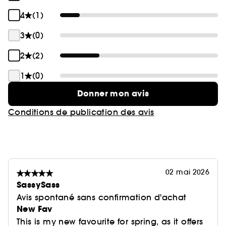
4
(1)
3
(0)
2
(2)
1
(0)
Donner mon avis
Conditions de publication des avis
02 mai 2026
SassySass
Avis spontané sans confirmation d'achat
New Fav
This is my new favourite for spring, as it offers