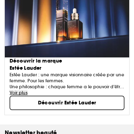
Découvrir la marque
Estée Lauder
Estée Lauder : une marque visionnaire créée par une
femme. Pour les femmes.
Une philosophie : chaque femme a le pouvoir d'être
belle.
Voir plus
Une exigence : offrir le meilleur de la Recherche, de
Découvrir Estée Lauder
l'Innovation et du Service.
Une signature : des technologies soin d'avant-garde,
un maquillage pro, des parfums incarnés.
Newsletter beauté