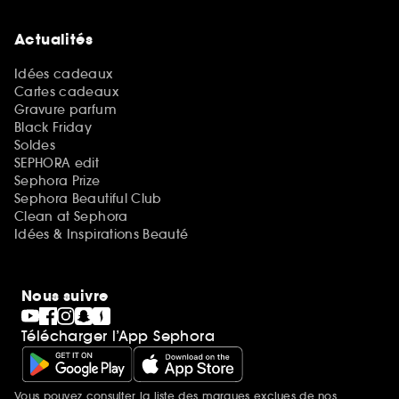
Actualités
Idées cadeaux
Cartes cadeaux
Gravure parfum
Black Friday
Soldes
SEPHORA edit
Sephora Prize
Sephora Beautiful Club
Clean at Sephora
Idées & Inspirations Beauté
Nous suivre
Télécharger l’App Sephora
Vous pouvez consulter la liste des marques exclues de nos
Mentions additionnelles