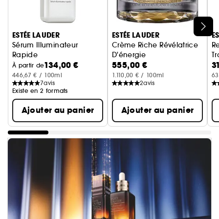
Ignorer le carrousel produits
ESTÉE LAUDER
ESTÉE LAUDER
E
Sérum Illuminateur
Crème Riche Révélatrice
R
Rapide
D'énergie
Tr
134,00 €
555,00 €
3
Sérum visage
Re-Nutriv Ultimate Diamond
R
À partir de
446,67 € / 100ml
1.110,00 € / 100ml
63
7
avis
2
avis
Existe en 2 formats
Ajouter au panier
Ajouter au panier