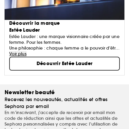
Découvrir la marque
Estée Lauder
Estée Lauder : une marque visionnaire créée par une
femme. Pour les femmes.
Une philosophie : chaque femme a le pouvoir d'être
belle.
Voir plus
Une exigence : offrir le meilleur de la Recherche, de
Découvrir Estée Lauder
l'Innovation et du Service.
Une signature : des technologies soin d'avant-garde,
un maquillage pro, des parfums incarnés.
Newsletter beauté
Recevez les nouveautés, actualités et offres
Sephora par email
En m’inscrivant, j’accepte de recevoir par email mon
code de réduction ainsi que les offres et actualités de
Sephora personnalisées y compris avec l’utilisation de