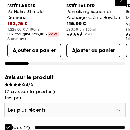
Ignorer le carrousel produits
ESTÉE LAUDER
ESTÉE LAUDER
E
Re-Nutriv Ultimate
Revitalizing Supreme+
Re
Diamond
Recharge Crème Révélatrice 
D
183,75 €
115,00 €
Crème Longévité Éclat Contour des Yeux
C
À 
1.225,00 € / 100ml
230,00 € / 100ml
81
Prix d'origine :
245,00 €
-25%
1
avis
Aucun avis
Ex
Ajouter au panier
Ajouter au panier
Avis sur le produit
4/5
(2 avis sur le produit)
Trier par
Les plus récents
Tous (2)