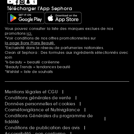
Télécharger l’App Sephora
Vous pouvez consulter la liste des marques exclues de nos
Mentions additionnelles
promotions
ici.
*Voir conditions de nos offres promotionnelles sur
la page Bons Plans Beauté.
*Exclusivité dans le réseau de parfumeries nationales.
Clean at Sephora : Des formules aux ingrédients sélectionnés avec
soin
*k-beauty = beauté coréenne
*Beauty Trends = tendances beauté
*Wishlist = liste de souhaits
Mentions légales et CGU
Conditions générales de vente
Données personnelles et cookies
Cosmétovigilance et Nutrivigilance
Conditions Générales du programme de
fidélité
Conditions de publication des avis
Accessibilité : non conforme