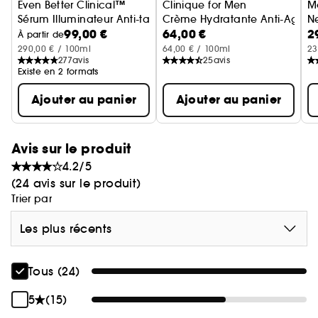
- Action anti-taches
Even Better Clinical™
Clinique for Men
M
Sérum Illuminateur Anti-taches
Crème Hydratante Anti-Age
Ne
99,00 €
64,00 €
2
À partir de
290,00 € / 100ml
64,00 € / 100ml
23
277
avis
25
avis
Existe en 2 formats
Ajouter au panier
Ajouter au panier
Avis sur le produit
4.2/5
(24 avis sur le produit)
Trier par
Les plus récents
Tous (24)
5
(15)