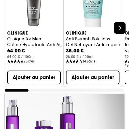
Ignorer le carrousel produits
CLINIQUE
CLINIQUE
C
Clinique for Men
Anti Blemish Solutions
É
Crème Hydratante Anti-Age
Gel Nettoyant Anti-imperfecti
Te
64,00 €
35,00 €
Lo
À 
64,00 € / 100ml
28,00 € / 100ml
59
25
avis
143
avis
Ex
Ajouter au panier
Ajouter au panier