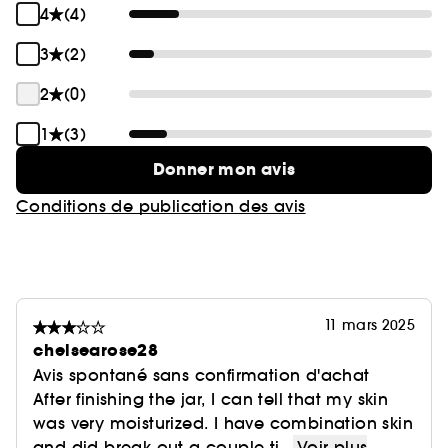
4
(4)
3
(2)
2
(0)
1
(3)
Donner mon avis
Conditions de publication des avis
11 mars 2025
chelsearose28
Avis spontané sans confirmation d'achat
After finishing the jar, I can tell that my skin
was very moisturized. I have combination skin
and did break out a couple ti...
Voir plus