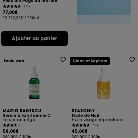
yeux anti-âge au thé noir
1157
77,00€
12.222,22€
/
100ml
Ajouter au panier
Exclu web
Clean at Sephora
MARIO BADESCU
SEASONLY
Sérum à la vitamine C
Huile de Nuit
sérum anti-âge
Huile visage réparatrice
3
492
58,00€
45,00€
200,00€
/
100ml
300,00€
/
100ml