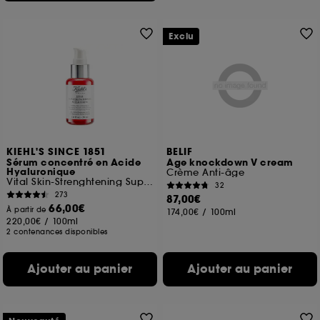
Exclu
KIEHL'S SINCE 1851
BELIF
Sérum concentré en Acide
Age knockdown V cream
Hyaluronique
Crème Anti-âge
Vital Skin-Strenghtening Super Serum
32
273
87,00€
66,00€
À partir de
174,00€
/
100ml
220,00€
/
100ml
2 contenances disponibles
Ajouter au panier
Ajouter au panier