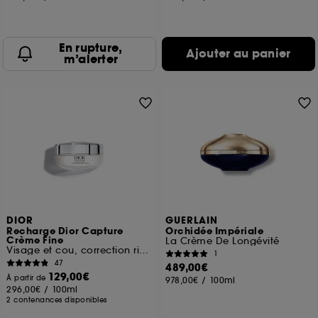
En rupture,
Ajouter au panier
m’alerter
DIOR
GUERLAIN
Recharge Dior Capture
Orchidée Impériale
Crème Fine
La Crème De Longévité
Visage et cou, correction rides et fermeté
1
47
489,00€
129,00€
À partir de
978,00€
/
100ml
296,00€
/
100ml
2 contenances disponibles