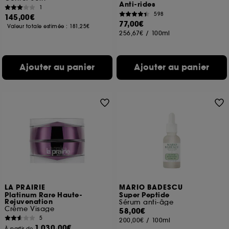
Anti-rides
1
598
145,00€
77,00€
Valeur totale estimée :
181,25€
256,67€
/
100ml
Ajouter au panier
Ajouter au panier
LA PRAIRIE
MARIO BADESCU
Platinum Rare Haute-
Super Peptide
Rejuvenation
Sérum anti-âge
Crème Visage
58,00€
5
200,00€
/
100ml
1.030,00€
À partir de