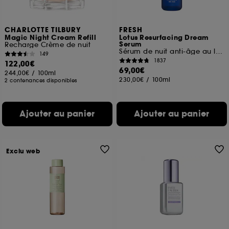
CHARLOTTE TILBURY
FRESH
Magic Night Cream Refill
Lotus Resurfacing Dream
Serum
Recharge Crème de nuit
Sérum de nuit anti-âge au lotus et aux AHAs
149
1837
122,00€
69,00€
244,00€
/
100ml
230,00€
/
100ml
2 contenances disponibles
Ajouter au panier
Ajouter au panier
Exclu web