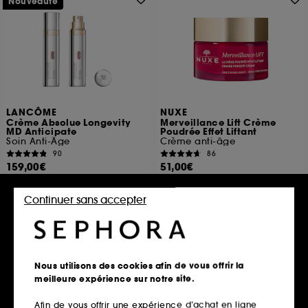
Nouveauté
LANCÔME
NUXE
Crème Absolue Longevity
Merveillance Lift Crème
MD Anticipate
Poudrée Effet Liftant
Soin Anti-Âge
Crème anti-âge
90
86
159,00€
51,00€
318,00€
/
100ml
102,00€
/
100ml
Continuer sans accepter
Ajouter au panier
Ajouter au panier
Nous utilisons des cookies afin de vous offrir la
meilleure expérience sur notre site.
Afin de vous offrir une expérience d’achat en ligne