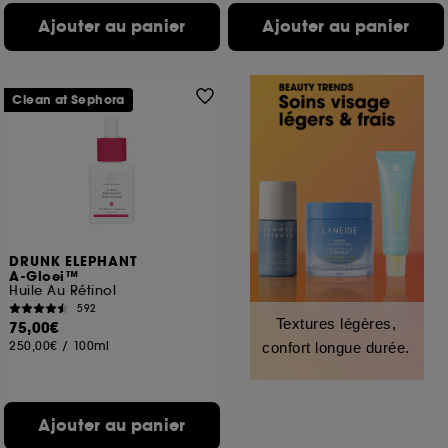
Ajouter au panier
Ajouter au panier
Clean at Sephora
DRUNK ELEPHANT
A-Gloei™
Huile Au Rétinol
592
Textures légères,
75,00€
250,00€
/
100ml
confort longue durée.
Ajouter au panier