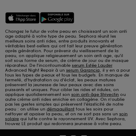
Changez le futur de votre peau en choisissant un soin anti
age adapté à votre type de peau. Sephora réunit les
meilleurs soins anti rides, entre produits innovants et
véritables best-sellers qui ont fait leur preuve génération
après génération. Pour prévenir du vieillissement de la
peau, on applique religieusement un soin anti age, qu'il
soit sous forme de serum, de crème de jour ou de masque
réparateur. De l'incontournable
serum Estée Lauder
Advanced Night Repair à un
serum Garancia
, il y en a pour
tous les types de peaux et tous les budgets. En manque de
fermeté, d'hydratation ou d'éclat, les peaux matures
préservent la jeunesse de leur peaux avec des soins
puissants et uniques. Pour cibler les rides et ridules, on
applique quotidiennement son
soin anti-âge Strivectin
ou
autre crème anti rides enrichie en collagène. On n'oublie
pas les gestes simples qui préservent l'élasticité de notre
peau : on utilise un
démaquillant
tous les soirs pour
nettoyer et apaiser la peau, et on ne sort pas sans un
soin
solaire
qui lutte contre le rayonnement UV. Avec Sephora,
trouvez LE produit qui redonnera jeunesse à votre peau.