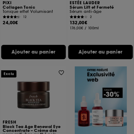
PIXI
ESTÉE LAUDER
Collagen Tonic
Sérum Lift et Fermeté
Tonique effet Volumisant
Sérum anti-âge
12
2
24,00€
132,00€
176,00€
/
100ml
Ajouter au panier
Ajouter au panier
Exclu
FRESH
Black Tea Age Renewal Eye
Concentrate – Crème des