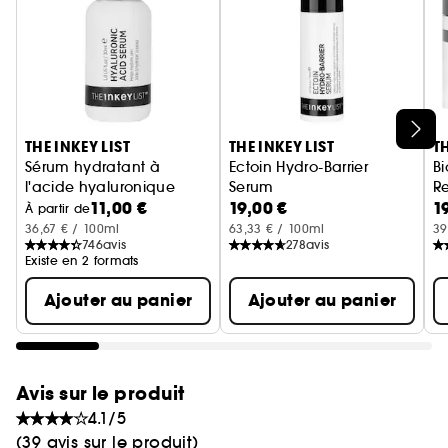
naturel d'acides aminés à haut poids
moléculaire, spécialement conçu pour améliorer
l'hydratation de la peau.
- InvisaSkin 2 % : maintient les niveaux
d'hydratation dans la peau.
Ignorer le carrousel produits
THE INKEY LIST
THE INKEY LIST
TH
Sérum hydratant à
Ectoin Hydro-Barrier
B
l'acide hyaluronique
Serum
R
11,00 €
19,00 €
1
Sérum visage
Sérum Hydratant et Protecteur
Mo
So
À partir de
36,67 € / 100ml
63,33 € / 100ml
39
746
avis
278
avis
Existe en 2 formats
Ajouter au panier
Ajouter au panier
Avis sur le produit
4.1/5
(39 avis sur le produit)