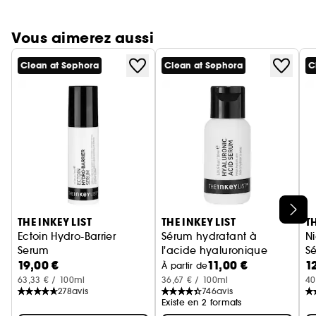
Vous aimerez aussi
Clean at Sephora
Clean at Sephora
C
Ignorer le carrousel produits
THE INKEY LIST
THE INKEY LIST
TH
Ectoin Hydro-Barrier
Sérum hydratant à
N
Serum
l'acide hyaluronique
S
19,00 €
11,00 €
1
Sérum Hydratant et Protecteur
Sérum visage
À partir de
63,33 € / 100ml
36,67 € / 100ml
40
278
avis
746
avis
Existe en 2 formats