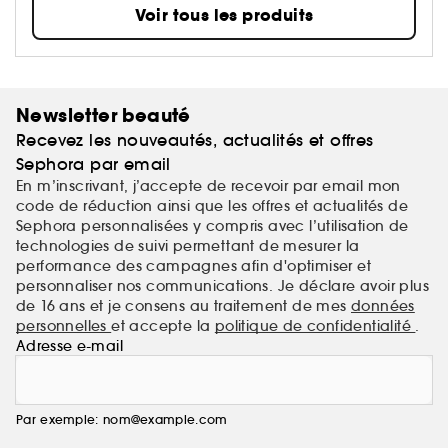
vraiment besoin, pas ce qui est simplement
Voir tous les produits
tendance. Que vous soyez novice en soins ou déjà
expert·e avec une routine bien installée, INKEY est
toujours à vos côtés, avec innovation, pédagogie et
résultats cliniquement prouvés. Et tout cela à un prix
qui a du sens.
Newsletter beauté
Recevez les nouveautés, actualités et offres
INKEY. Pas de barratin, juste une meilleure peau.
Sephora par email
En m’inscrivant, j’accepte de recevoir par email mon
code de réduction ainsi que les offres et actualités de
Sephora personnalisées y compris avec l’utilisation de
technologies de suivi permettant de mesurer la
performance des campagnes afin d'optimiser et
personnaliser nos communications. Je déclare avoir plus
de 16 ans et je consens au traitement de mes
données
personnelles
et accepte la
politique de confidentialité
.
Adresse e-mail
Par exemple: nom@example.com