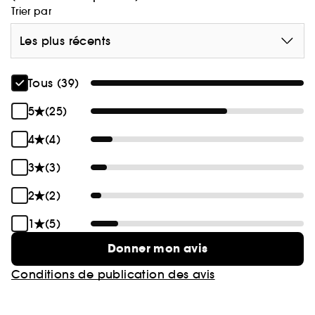
Trier par
Les plus récents
Tous (39)
5
(25)
4
(4)
3
(3)
2
(2)
1
(5)
Donner mon avis
Conditions de publication des avis