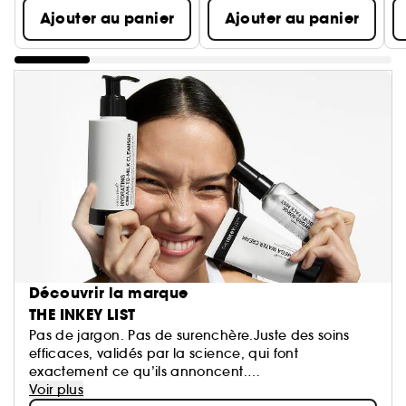
Ajouter au panier
Ajouter au panier
Découvrir la marque
THE INKEY LIST
Pas de jargon. Pas de surenchère.Juste des soins
efficaces, validés par la science, qui font
exactement ce qu’ils annoncent.
The INKEY List vous montre ce dont votre peau a
Voir plus