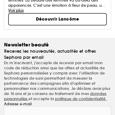
femmes. La beauté des femmes va au-delà des
apparences. C'est une émotion à fleur de peau, un
éveil de tous les sens, le reflet d'une harmonie entre
Voir plus
le cœur, le corps et l'esprit...
Découvrir Lancôme
Newsletter beauté
Recevez les nouveautés, actualités et offres
Sephora par email
En m’inscrivant, j’accepte de recevoir par email mon
code de réduction ainsi que les offres et actualités de
Sephora personnalisées y compris avec l’utilisation de
technologies de suivi permettant de mesurer la
performance des campagnes afin d'optimiser et
personnaliser nos communications. Je déclare avoir plus
de 16 ans et je consens au traitement de mes
données
personnelles
et accepte la
politique de confidentialité
.
Adresse e-mail