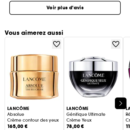
Voir plus d'avis
Vous aimerez aussi
Ignorer le carrousel produits
LANCÔME
LANCÔME
L
Absolue
Génifique Ultimate
R
Crème contour des yeux
Crème Yeux
C
165,00 €
78,00 €
1