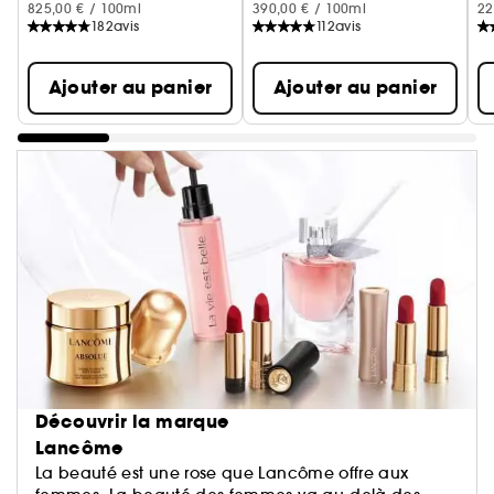
825,00 € / 100ml
390,00 € / 100ml
22
182
avis
112
avis
Ajouter au panier
Ajouter au panier
Découvrir la marque
Lancôme
La beauté est une rose que Lancôme offre aux