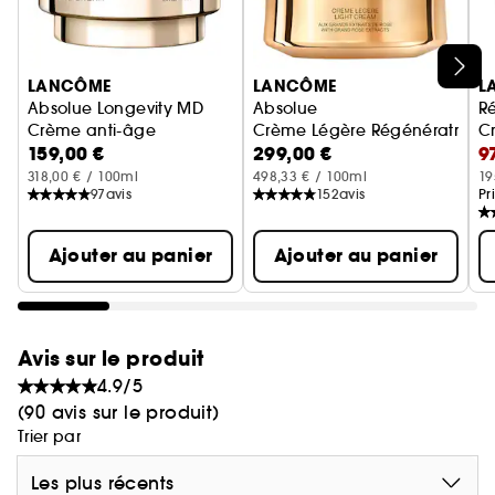
Pour une efficacité ciblée, nous avons associé
Mitopure® à notre Anticipate Compound™,
alliant Epigenomyl, Eperuline, Ectoïne, Rose Pro-
Ignorer le carrousel produits
Xylane™ et Taurine pour aider à répondre aux
LANCÔME
LANCÔME
L
besoins cellulaires essentiels en fonction de l'âge
Absolue Longevity MD
Absolue
R
Crème anti-âge
Crème Légère Régénératrice
Cr
biologique visible de votre peau : préserver
159,00 €
299,00 €
9
l'intégrité fondamentale des cellules afin de
318,00 € / 100ml
498,33 € / 100ml
19
préserver le capital jeunesse visible de votre peau
97
avis
152
avis
Pr
et lutter contre les signes du vieillissement.
Ajouter au panier
Ajouter au panier
Avis sur le produit
4.9/5
(90 avis sur le produit)
Trier par
Les plus récents