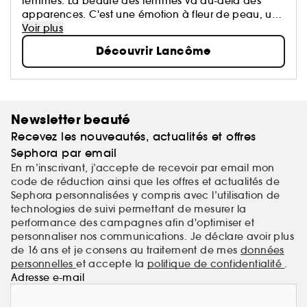
femmes. La beauté des femmes va au-delà des
apparences. C'est une émotion à fleur de peau, un
éveil de tous les sens, le reflet d'une harmonie entre
Voir plus
le cœur, le corps et l'esprit...
Découvrir Lancôme
Newsletter beauté
Recevez les nouveautés, actualités et offres
Sephora par email
En m’inscrivant, j’accepte de recevoir par email mon
code de réduction ainsi que les offres et actualités de
Sephora personnalisées y compris avec l’utilisation de
technologies de suivi permettant de mesurer la
performance des campagnes afin d'optimiser et
personnaliser nos communications. Je déclare avoir plus
de 16 ans et je consens au traitement de mes
données
personnelles
et accepte la
politique de confidentialité
.
Adresse e-mail