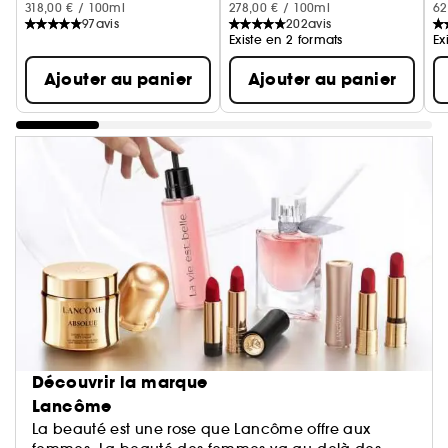
318,00 € / 100ml
278,00 € / 100ml
62
97
avis
202
avis
Existe en 2 formats
Ex
Ajouter au panier
Ajouter au panier
Découvrir la marque
Lancôme
La beauté est une rose que Lancôme offre aux