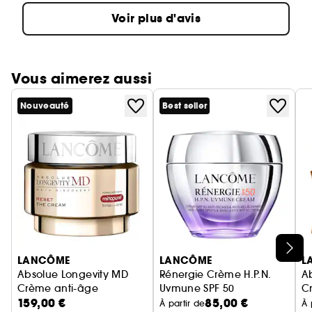
Voir plus d'avis
Vous aimerez aussi
Nouveauté
Best seller
Ignorer le carrousel produits
LANCÔME
LANCÔME
L
Absolue Longevity MD
Rénergie Crème H.P.N.
A
Crème anti-âge
Uvmune SPF 50
C
159,00 €
85,00 €
Crème anti-âge avec SPF
À partir de
À 