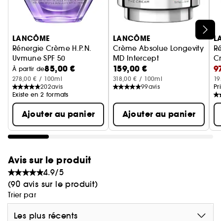
Pour une efficacité ciblée, nous avons associé
Mitopure® à notre Anticipate Compound™,
alliant Epigenomyl, Eperuline, Ectoïne, Rose Pro-
Ignorer le carrousel produits
Xylane™ et Taurine pour aider à répondre aux
LANCÔME
LANCÔME
L
besoins cellulaires essentiels en fonction de l'âge
Rénergie Crème H.P.N.
Crème Absolue Longevity
R
Uvmune SPF 50
MD Intercept
Cr
biologique visible de votre peau : préserver
85,00 €
159,00 €
9
Crème anti-âge avec SPF
Soin Anti-Âge
À partir de
l'intégrité fondamentale des cellules afin de
278,00 € / 100ml
318,00 € / 100ml
19
préserver le capital jeunesse visible de votre peau
202
avis
99
avis
Pr
et lutter contre les signes du vieillissement.
Existe en 2 formats
Ajouter au panier
Ajouter au panier
Avis sur le produit
4.9/5
(90 avis sur le produit)
Trier par
Les plus récents