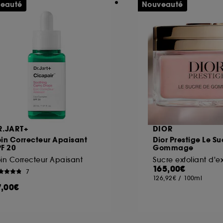
eauté
Nouveauté
R.JART+
DIOR
in Correcteur Apaisant
Dior Prestige Le Su
F 20
Gommage
in Correcteur Apaisant
165,00€
7
126,92€
/
100ml
7,00€