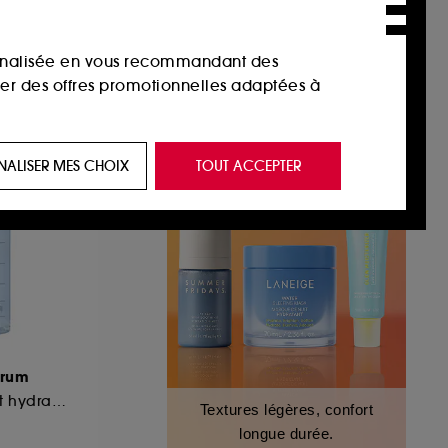
sonnalisée en vous recommandant des
ser des offres promotionnelles adaptées à
 de vous plaire via des publicités, y compris
NALISER MES CHOIX
TOUT ACCEPTER
e navigation, et de l'historique de vos
 de navigation sur notre site afin d’en
 les fraudes aux moyens de paiement et les
erum
nctionnalités du site, tel que les cookies
Sérum protecteur et hydratation intense
Textures légères, confort
us permettant d’accéder à votre compte lors
longue durée.