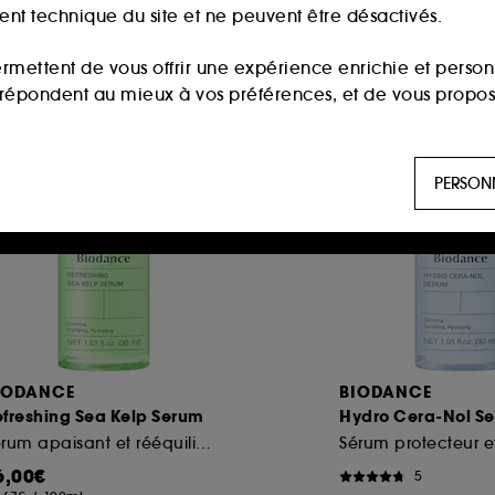
ment technique du site et ne peuvent être désactivés.
ermettent de vous offrir une expérience enrichie et per
i répondent au mieux à vos préférences, et de vous propo
ls sont utilisés pour vous présenter du contenu susceptible
PERSON
aux, sur la base des pages que vous avez consultées, de votr
 permettent de réaliser des statistiques de fréquentation et
n ligne :
ils nous permettent de lutter notamment contre
IODANCE
BIODANCE
efreshing Sea Kelp Serum
Hydro Cera-Nol S
es permettant l’affichage et/ou la fourniture de certaines fo
Sérum apaisant et rééquilibrant
de vous faire bénéficier de l’authentification prolongée vo
6,00€
5
saisir à nouveau votre identifiant et mot de passe.