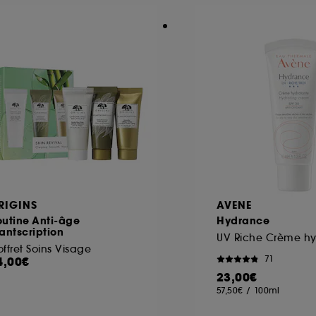
RIGINS
AVENE
outine Anti-âge
Hydrance
antscription
UV Riche Crème hy
ffret Soins Visage
71
4,00€
23,00€
57,50€
/
100ml