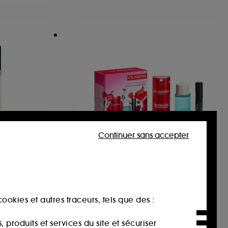
Continuer sans accepter
CLARINS
nce
Coffret Total Eye Lift
Contour des yeux anti-âge
ookies et autres traceurs, tels que des :
3
95,00€
produits et services du site et sécuriser