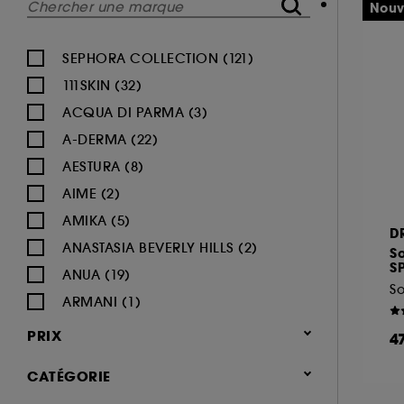
Nouv
SEPHORA COLLECTION (121)
111SKIN (32)
ACQUA DI PARMA (3)
A-DERMA (22)
AESTURA (8)
AIME (2)
AMIKA (5)
D
ANASTASIA BEVERLY HILLS (2)
So
SP
ANUA (19)
So
ARMANI (1)
AUGUSTINUS BADER (26)
PRIX
4
AVENE (47)
CATÉGORIE
BALI BODY (5)