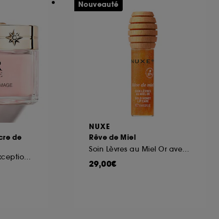
Nouveauté
NUXE
cre de
Rêve de Miel
Soin Lèvres au Miel Or avec étui & charms
Sucre exfoliant d'exception visage
29,00€