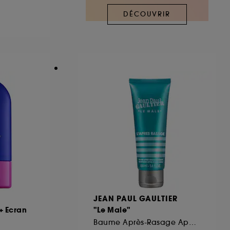
DÉCOUVRIR
ous pouvez personnaliser vos choix concernant
cepter". Sephora pourra associer les
 personnelles collectées ou générées lors
ccepter". Voous pouvez à tout moment choisir
uez
ici
.
JEAN PAUL GAULTIER
0+ Ecran
"Le Male"
Baume Après-Rasage Apaisant