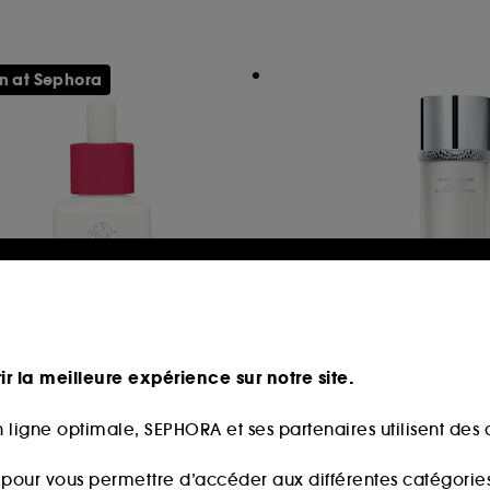
n at Sephora
RUNK ELEPHANT
LA PRAIRIE
-Gloei™
White Caviar Esse
ir la meilleure expérience sur notre site.
Extraordinaire
ile Au Rétinol
Soin Pré-Sérum
 ligne optimale, SEPHORA et ses partenaires utilisent des c
592
459,00€
5,00€
306,00€
/
100ml
s pour vous permettre d’accéder aux différentes catégories, 
0,00€
/
100ml