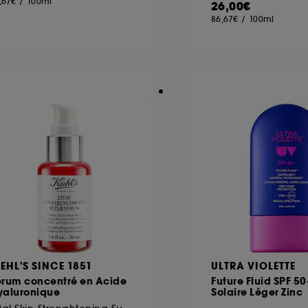
,67€
/
100ml
26,00€
86,67€
/
100ml
ôt et la lecture de ces traceurs requiert votre accord. V
rsonnaliser mes choix" ci-dessous ou décider de "tout ac
s Cookies, pour les finalités acceptées, avec les données
ur refuser tous les cookies, cliques sur "continuer sans a
tez obtenir plus d'information sur les cookies utilisés,
cliq
IEHL'S SINCE 1851
ULTRA VIOLETTE
érum concentré en Acide
Future Fluid SPF 5
yaluronique
Solaire Léger Zinc