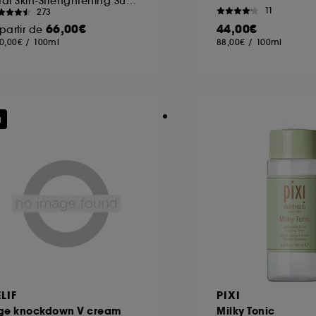
Vital Skin-Strenghtening Super Serum
11
273
66,00€
44,00€
partir de
0,00€
/
100ml
88,00€
/
100ml
u
LIF
PIXI
ge knockdown V cream
Milky Tonic