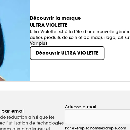
Découvrir la marque
ULTRA VIOLETTE
Ultra Violette est à la tête d'une nouvelle géné
autres produits de soin et de maquillage, est 
contient des ingrédients adoucissants pour la 
Voir plus
Découvrir ULTRA VIOLETTE
Adresse e-mail
a par email
de réduction ainsi que les
c l’utilisation de technologies
Par exemple: nom@example.com
nes afin d'optimiser et