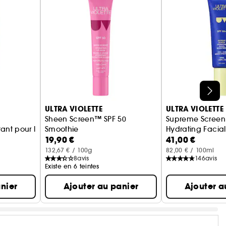
ULTRA VIOLETTE
ULTRA VIOLETTE
Sheen Screen™ SPF 50
Supreme Screen
ant pour le corps et les mains SPF50+
Smoothie
Hydrating Facial
19,90 €
41,00 €
Baume à lèvres hydratant protection solaire
132,67 € / 100g
82,00 € / 100ml
8
avis
146
avis
Existe en 6 teintes
nier
Ajouter au panier
Ajouter a