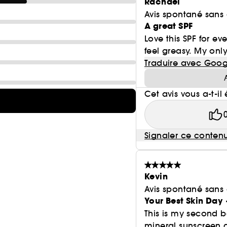
Rachael
Avis spontané sans
A great SPF
Love this SPF for e
feel greasy. My only 
Traduire avec Goog
Cet avis vous a-t-il 
Signaler ce conten
Kevin
Avis spontané sans
Your Best Skin Day
This is my second bo
mineral sunscreen du