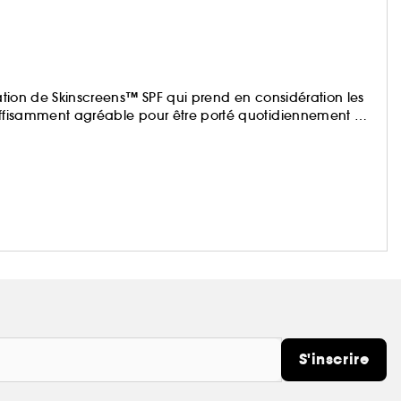
ration de Skinscreens™ SPF qui prend en considération les
suffisamment agréable pour être porté quotidiennement et
peau.
S'inscrire