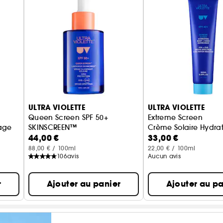
ULTRA VIOLETTE
ULTRA VIOLETTE
Queen Screen SPF 50+
Extreme Screen
sage
SKINSCREEN™
Crème Solaire Hydrat
44,00 €
33,00 €
Sérum Illuminant Solaire
88,00 € / 100ml
22,00 € / 100ml
106
avis
Aucun avis
r
Ajouter au panier
Ajouter au pa