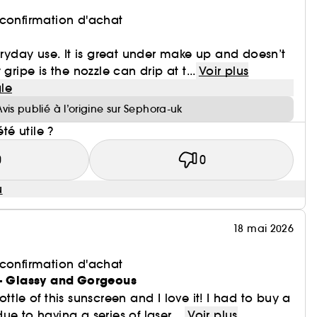
 confirmation d'achat
veryday use. It is great under make up and doesn’t
gripe is the nozzle can drip at t...
Voir plus
le
Avis publié à l’origine sur Sephora-uk
été utile ?
0
0
u
18 mai 2026
 confirmation d'achat
 - Glassy and Gorgeous
ttle of this sunscreen and I love it! I had to buy a
e to having a series of laser ...
Voir plus