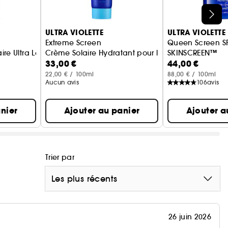
ULTRA VIOLETTE
ULTRA VIOLETTE
Extreme Screen
Queen Screen S
aire Ultra Legere
Crème Solaire Hydratant pour le corps et les main
SKINSCREEN™
33,00 €
44,00 €
Sérum Illuminant
22,00 € / 100ml
88,00 € / 100ml
Aucun avis
106
avis
nier
Ajouter au panier
Ajouter a
Trier par
Les plus récents
26 juin 2026