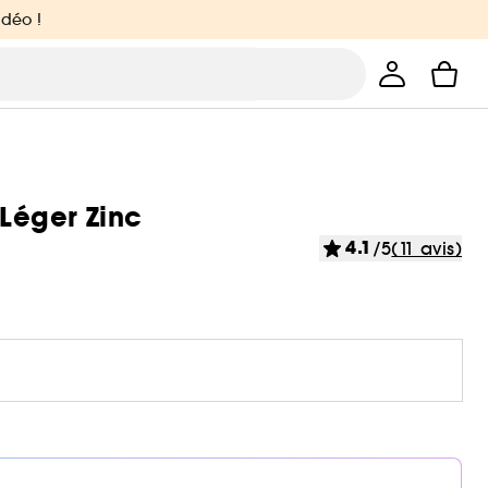
idéo !
 Léger Zinc
4.1
/5
(11 avis)