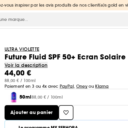
ez-vous inspirer par les avis produits de nos client(e)s gold en v
ULTRA VIOLETTE
Future Fluid SPF 50+ Ecran Solaire
Voir la description
44,00 €
88,00 € / 100ml
Paiement en 3 ou 4x avec
PayPal
,
Oney
ou
Klarna
50ml
88,00 € / 100ml
Ajouter au panier
Le programme MY SEPHORA