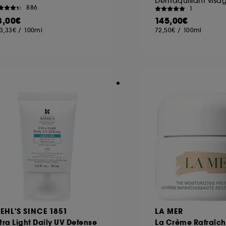
Démaquillant visa
886
1
3,00€
145,00€
3,33€
/
100ml
72,50€
/
100ml
IEHL'S SINCE 1851
LA MER
tra Light Daily UV Defense
La Crème Rafraîch