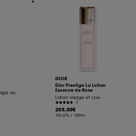
DIOR
Dior Prestige La Lotion
Essence de Rose
Sérum exfoliant Visage aux PHA
Lotion visage et cou
3
205,00€
136,67€
/
100ml