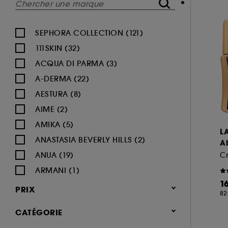
SEPHORA COLLECTION (121)
111SKIN (32)
ACQUA DI PARMA (3)
A-DERMA (22)
AESTURA (8)
AIME (2)
AMIKA (5)
L
ANASTASIA BEVERLY HILLS (2)
A
ANUA (19)
C
ARMANI (1)
1
AUGUSTINUS BADER (26)
PRIX
82
AVENE (47)
CATÉGORIE
BALI BODY (5)