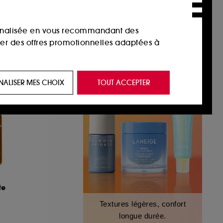
sonnalisée en vous recommandant des
ser des offres promotionnelles adaptées à
 de vous plaire via des publicités, y compris
NALISER MES CHOIX
TOUT ACCEPTER
e navigation, et de l'historique de vos
 de navigation sur notre site afin d’en
 les fraudes aux moyens de paiement et les
te
nctionnalités du site, tel que les cookies
Textures légères, confort
us permettant d’accéder à votre compte lors
longue durée.