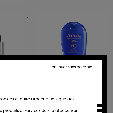
Continuer sans accepter
SHISEIDO
gevity
Expert Sun Protector
Lait Solaire SPF30
ookies et autres traceurs, tels que des :
1
59,00€
produits et services du site et sécuriser
19,02€
/
100g