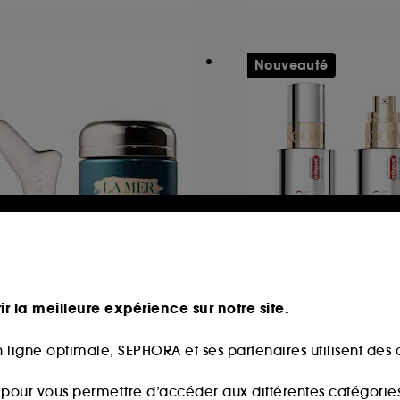
Nouveauté
A MER
LANCÔME
a Crème Régénération
Sérum Absolue Lon
ir la meilleure expérience sur notre site.
tense pour les Yeux
MD Intercept
ntour des Yeux
Soin Anti-Âge
 ligne optimale, SEPHORA et ses partenaires utilisent des c
76
100
29,00€
179,00€
s pour vous permettre d’accéder aux différentes catégories, 
526,67€
/
100ml
358,00€
/
100ml