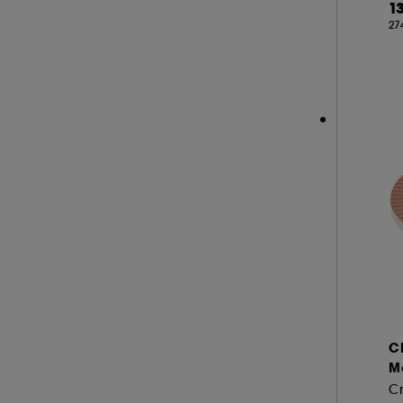
1
HERMÈS (2)
27
HISMILE (6)
HUGO BOSS (2)
A l'exception des cookies techniques, le dép
ILIA (6)
le dépôt de ces cookies grâce au bouton "pe
informations de navigation collectées par ce
INDIE LEE (1)
de votre activité en ligne ou en magasin. Po
INNISFREE (18)
de retirer votrte consentement. Si vous souhai
INSTITUT ESTHEDERM (26)
INVISIBOBBLE (4)
ISLE OF PARADISE (10)
JACADI (3)
JEAN PAUL GAULTIER (1)
JO MALONE LONDON (1)
KÉRASTASE (3)
C
KIEHL'S SINCE 1851 (56)
Ma
KLORANE (9)
C