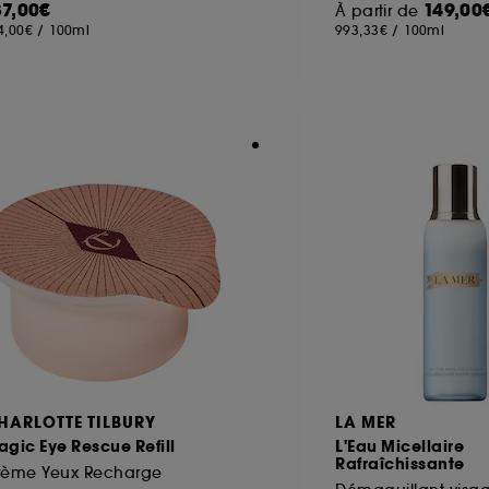
37,00€
149,00
À partir de
4,00€
/
100ml
993,33€
/
100ml
ôt et la lecture de ces traceurs requiert votre accord. V
rsonnaliser mes choix" ci-dessous ou décider de "tout ac
s Cookies, pour les finalités acceptées, avec les données
ur refuser tous les cookies, cliques sur "continuer sans a
tez obtenir plus d'information sur les cookies utilisés,
cliq
HARLOTTE TILBURY
LA MER
gic Eye Rescue Refill
L'Eau Micellaire
Rafraîchissante
rème Yeux Recharge