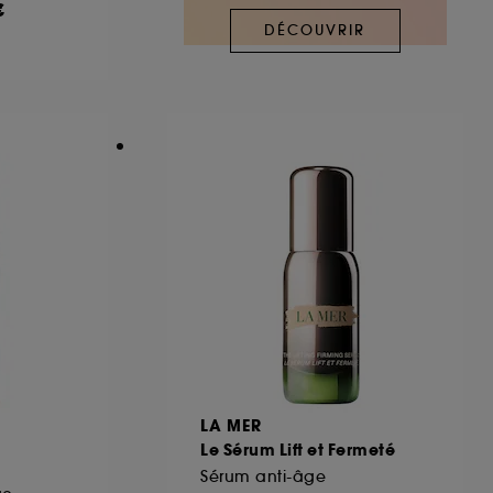
€
DÉCOUVRIR
ous pouvez personnaliser vos choix concernant
cepter". Sephora pourra associer les
 personnelles collectées ou générées lors
ccepter". Voous pouvez à tout moment choisir
uez
ici
.
LA MER
Le Sérum Lift et Fermeté
Sérum anti-âge