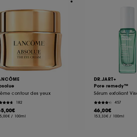
ANCÔME
DR.JART+
bsolue
Pore·remedy™
rème contour des yeux
182
457
65,00€
46,00€
5,00€
/
100ml
153,33€
/
100ml