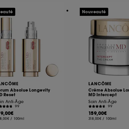
eauté
Nouveauté
ANCÔME
LANCÔME
érum Absolue Longevity
Crème Absolue Lo
D Reset
MD Intercept
in Anti-Âge
Soin Anti-Âge
99
99
79,00€
159,00€
8,00€
/
100ml
318,00€
/
100ml