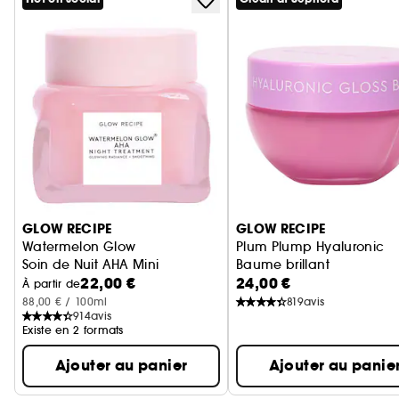
Ignorer le carrousel produits
GLOW RECIPE
GLOW RECIPE
Watermelon Glow
Plum Plump Hyaluronic
Soin de Nuit AHA Mini
Baume brillant
22,00 €
24,00 €
À partir de
88,00 € / 100ml
819
avis
914
avis
Existe en 2 formats
Ajouter au panier
Ajouter au panie