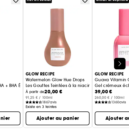
GLOW RECIPE
GLOW RECIPE
Watermelon Glow Hue Drops
Guava Vitamin 
HA + BHA Éclat Pastèque Mini
Les Gouttes Teintées à la niacinamide
Gel crémeux écla
20,00 €
39,00 €
À partir de
91,25 € / 100ml
260,00 € / 100ml
1867
avis
1360
avis
Existe en 3 teintes
nier
Ajouter au panier
Ajouter a