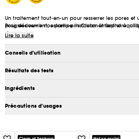
Un traitement tout-en-un pour resserrer les pores et 
progressivement, estompe instantanément et équilibr
Pour découvrir nos partis-pris Clean at Sephora, cl
douce.
Lire la suite
Vegan :
Des produits sans ingrédient d’origine anim
Conseils d'utilisation
Résultats des tests
Ingrédients
Précautions d'usages
Clean at Sephora
Hot on social