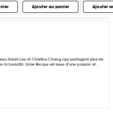
nier
Ajouter au panier
Ajouter a
peau Sarah Lee et Christine Chang (qui partagent plus de
e la beauté), Glow Recipe est issue d'une passion et
une peau plus saine. La marque associe des fruits riches
 doux et efficaces pour concevoir des soins de la peau qui
t.. De plus, Glow Recipe respecte la réalité de la peau.
efficaces, et des résultats éclatants.