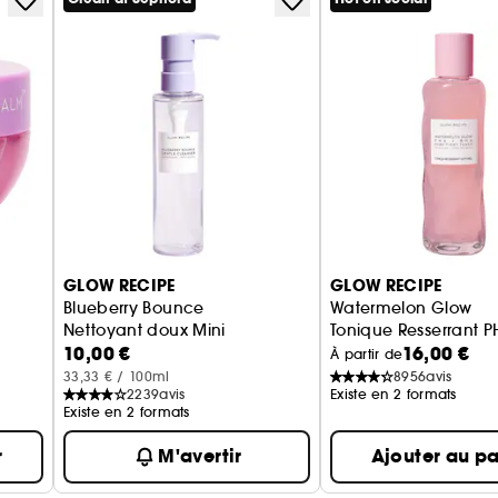
GLOW RECIPE
GLOW RECIPE
Blueberry Bounce
Watermelon Glow
Nettoyant doux Mini
Tonique Resserrant P
10,00 €
16,00 €
À partir de
33,33 € / 100ml
8956
avis
2239
avis
Existe en 2 formats
Existe en 2 formats
r
M'avertir
Ajouter au pa