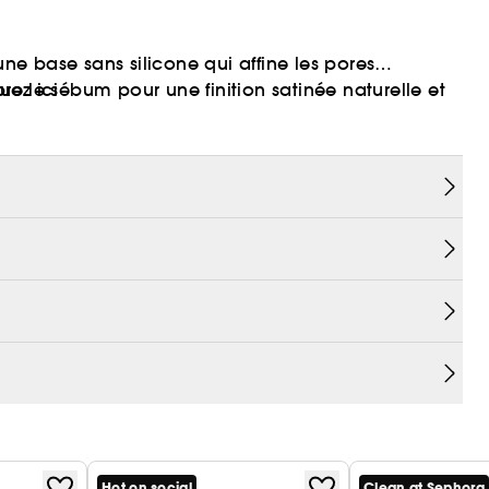
une base sans silicone qui affine les pores
e le sébum pour une finition satinée naturelle et
iquez
ici
ale.
Hot on social
Clean at Sephora