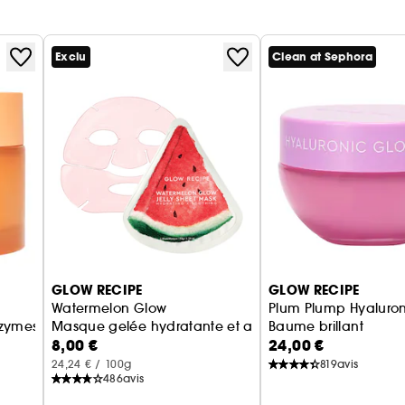
Exclu
Clean at Sephora
GLOW RECIPE
GLOW RECIPE
Watermelon Glow
Plum Plump Hyaluron
nzymes
Masque gelée hydratante et apaisante
Baume brillant
8,00 €
24,00 €
24,24 € / 100g
819
avis
486
avis