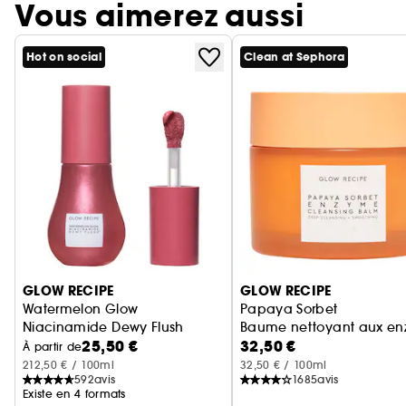
Vous aimerez aussi
Hot on social
Clean at Sephora
Ignorer le carrousel produits
GLOW RECIPE
GLOW RECIPE
Watermelon Glow
Papaya Sorbet
Niacinamide Dewy Flush
Baume nettoyant aux e
25,50 €
32,50 €
Blush Liquide Éclaircissant
À partir de
212,50 € / 100ml
32,50 € / 100ml
592
avis
1685
avis
Existe en 4 formats