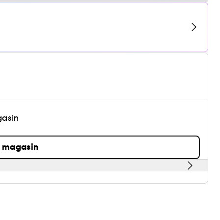
gasin
n magasin