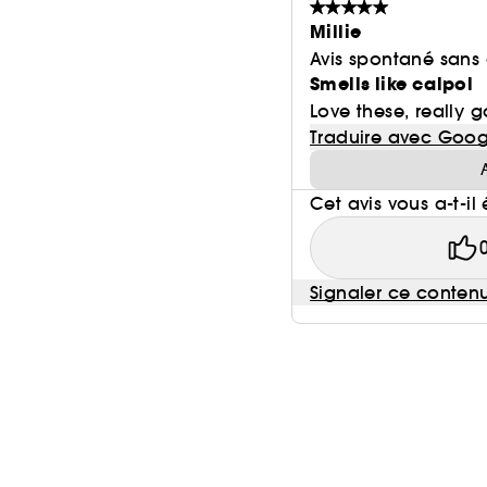
Millie
Avis spontané sans
Smells like calpol
Love these, really g
Traduire avec Goog
Cet avis vous a-t-il 
Signaler ce conten