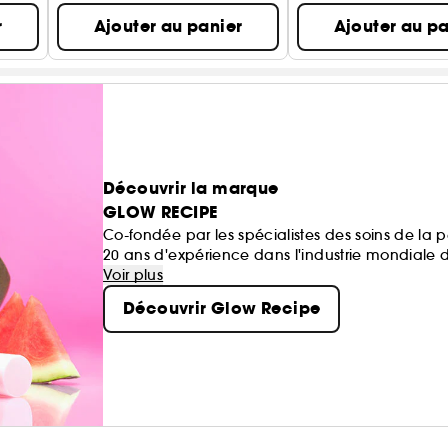
r
Ajouter au panier
Ajouter au pa
Découvrir la marque
GLOW RECIPE
Co-fondée par les spécialistes des soins de la 
20 ans d'expérience dans l'industrie mondiale d
d'un engagement à démystifier la recette pour 
Voir plus
en antioxydants à des principes actifs à la fois
Découvrir Glow Recipe
répondent aux besoins changeants de notre tein
Pensez-y : des formules fruitées et cliniquement 