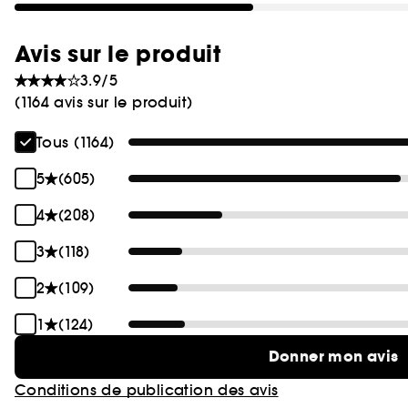
Avis sur le produit
3.9/5
(1164 avis sur le produit)
Tous (1164)
5
(605)
4
(208)
3
(118)
2
(109)
1
(124)
Donner mon avis
Conditions de publication des avis