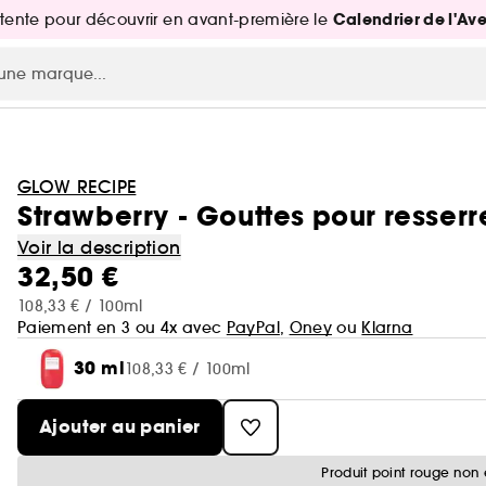
Calendrier de l'Av
attente pour découvrir en avant-première le
GLOW RECIPE
Strawberry - Gouttes pour resserr
Voir la description
32,50 €
108,33 € / 100ml
Paiement en 3 ou 4x avec
PayPal
,
Oney
ou
Klarna
30 ml
108,33 € / 100ml
Ajouter au panier
Produit point rouge non 