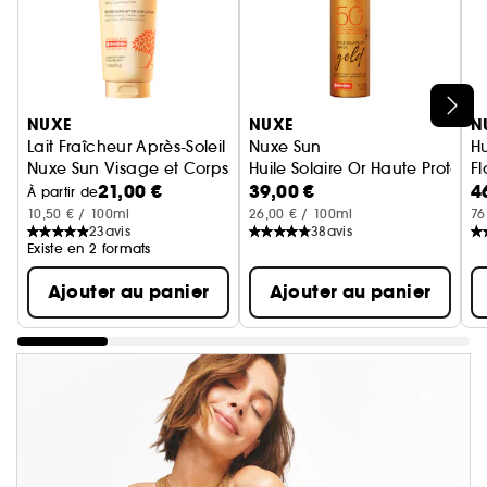
Ignorer le carrousel produits
NUXE
NUXE
N
Lait Fraîcheur Après-Soleil
Nuxe Sun
Hu
Nuxe Sun Visage et Corps
Huile Solaire Or Haute Protecti
Fl
21,00 €
39,00 €
4
Hu
À partir de
10,50 € / 100ml
26,00 € / 100ml
76
23
avis
38
avis
Existe en 2 formats
Ajouter au panier
Ajouter au panier