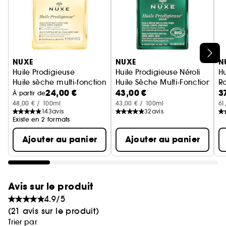
Ignorer le carrousel produits
NUXE
NUXE
N
Huile Prodigieuse
Huile Prodigieuse Néroli
Hu
Huile sèche multi-fonctions visage, corps, cheveux
Huile Sèche Multi-Fonctions
Ro
24,00 €
43,00 €
3
À partir de
48,00 € / 100ml
43,00 € / 100ml
61
143
avis
32
avis
Existe en 2 formats
Ajouter au panier
Ajouter au panier
Avis sur le produit
4.9/5
(21 avis sur le produit)
Trier par