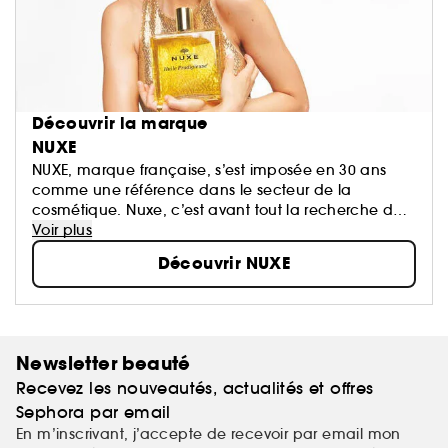
Découvrir la marque
NUXE
NUXE, marque française, s’est imposée en 30 ans
comme une référence dans le secteur de la
cosmétique. Nuxe, c’est avant tout la recherche de
l’excellence, l’écoute des sens alliée à la force de la
Voir plus
nature et l’efficacité de la science...
Découvrir NUXE
Newsletter beauté
Recevez les nouveautés, actualités et offres
Sephora par email
En m’inscrivant, j’accepte de recevoir par email mon