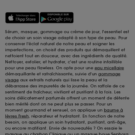
Sérum, masque, gommage ou crème de jour, l'essentiel est
de choisir un soin visage adapté à son type de peau. Pour
conserver l'éclat naturel de notre peau et soigner les
imperfections, on choisit des produits qui démaquillent et
nettoient tout en douceur, avec des ingrédients de qualité.
Nettoyer, exfolier, et hydrater, c'est une routine infaillible
pour une peau flawless. On opte pour une
eau micellaire
démaquillante et rafraîchissante, suivie d'un
gommage
visage
aux extraits naturels qui lisse la peau et la
débarrasse des impuretés de la journée. On raffole de ce
sentiment de fraîcheur, vivifiant et purifiant à la fois. Les
soins délicatement parfumés offrent un moment de détente
bien mérité dont on ne peut plus se passer. Pour un
moment gourmand et sensuel, on applique un
baume à
lèvres Fresh
, réparateur et hydratant. En fonction de notre
besoin, on applique un soin hydratant, purifiant, anti-âge,
ou encore matifiant. Envie de nouveautés ? On essaie le
masque au charbon Clinique
ou un
masque boue Sephora