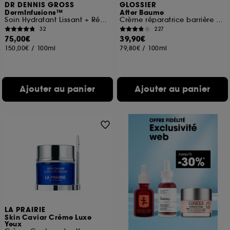
DR DENNIS GROSS
GLOSSIER
DermInfusions™
After Baume
Soin Hydratant Lissant + Réparateur
Crème réparatrice barrière hydratante
32
227
75,00€
39,90€
150,00€
/
100ml
79,80€
/
100ml
Ajouter au panier
Ajouter au panier
LA PRAIRIE
Skin Caviar Crème Luxe
Yeux