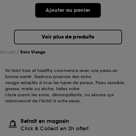
passe.
Ajouter au panier
A l'exception des cookies techniques, le dépôt et la
lecture de ces traceurs requiert votre accord. Vous
pouvez personnaliser vos choix concernant le dépôt
Voir plus de produits
de ces cookies grâce au bouton "personnaliser mes
choix" ci-dessous ou décider de "tout accepter".
Sephora pourra associer les informations de
Accueil
Soin Visage
navigation collectées par ces Cookies, pour les
finalités acceptées, avec les données personnelles
collectées ou générées lors de votre activité en ligne
Un teint frais et healthy commence avec une peau en
ou en magasin. Pour refuser tous les cookies, cliques
bonne santé. Sephora propose des soins
sur "continuer sans accepter". Voous pouvez à tout
visage adaptés à tous les types de peaux. Peau sensible,
moment choisir de retirer votrte consentement. Si vous
grasse, mixte ou sèche, faites votre
souhaitez obtenir plus d'information sur les cookies
choix parmi les soins, démaquillants, ou sérums qui
utilisés,
cliquez
ici
.
redonneront de l'éclat à votre peau.
Retrait en magasin
Click & Collect en 2h offert