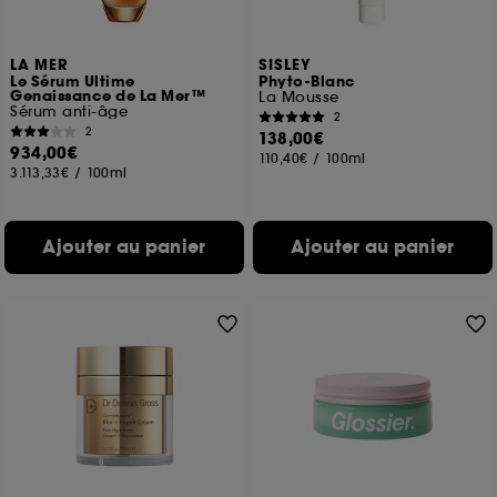
LA MER
SISLEY
Le Sérum Ultime
Phyto-Blanc
Genaissance de La Mer™
La Mousse
Sérum anti-âge
2
2
138,00€
934,00€
110,40€
/
100ml
3.113,33€
/
100ml
Ajouter au panier
Ajouter au panier