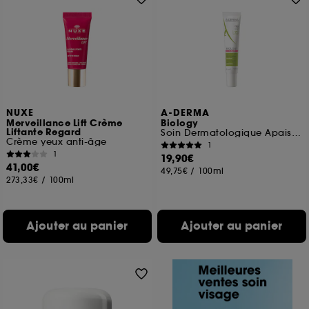
NUXE
A-DERMA
Merveillance Lift Crème
Biology
Liftante Regard
Soin Dermatologique Apaisant
Crème yeux anti-âge
1
1
19,90€
41,00€
49,75€
/
100ml
273,33€
/
100ml
Ajouter au panier
Ajouter au panier