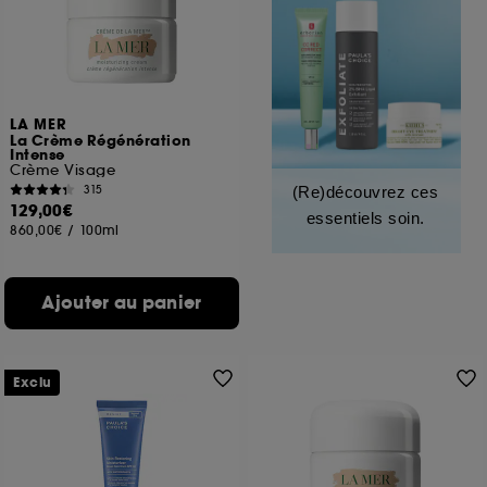
LA MER
La Crème Régénération
Intense
Crème Visage
315
(Re)découvrez ces
129,00€
essentiels soin.
860,00€
/
100ml
Ajouter au panier
Exclu