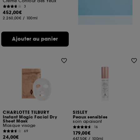
Crème Contour des Yeux
3
452,00€
2.260,00€
/
100ml
Ajouter au panier
CHARLOTTE TILBURY
SISLEY
Instant Magic Facial Dry
Peaux sensibles
Sheet Mask
soin apaisant
Masque visage
16
69
179,00€
24,00€
447,50€
/
100ml