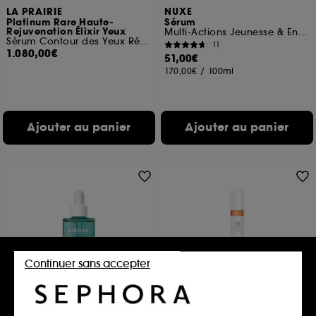
LA PRAIRIE
NUXE
Platinum Rare Haute-
Sérum
Rejuvenation Élixir Yeux
Multi-Actions Jeunesse & Énergie
Sérum Contour des Yeux Régénérant
11
1.080,00€
51,00€
170,00€
/
100ml
Ajouter au panier
Ajouter au panier
Continuer sans accepter
A-DERMA
AUGUSTINUS BADER
Sérum peau neuve
The Sunscreen SPF 50
Anti-imperfections et Anti-marques
Protection Solaire