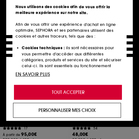
35,00€
7
Nous utilisons des cookies afin de vous offrir la
116,67€
/
100ml
130,00€
meilleure expérience sur notre site.
433,33€
/
100ml
Afin de vous offrir une expérience d’achat en ligne
optimale, SEPHORA et ses partenaires utilisent des
cookies et autres traceurs, tels que des :
Ajouter au panier
Ajouter au panier
Cookies techniques :
ils sont nécessaires pour
vous permettre d’accéder aux différentes
catégories, produits et services du site et sécuriser
celui-ci. Ils sont essentiels au fonctionnement
technique du site et ne peuvent être désactivés.
EN SAVOIR PLUS
Cookies de personnalisation :
ils nous permettent
de vous offrir une expérience enrichie et
TOUT ACCEPTER
personnalisée en vous recommandant des
produits, des services et des contenus qui
répondent au mieux à vos préférences, et de vous
PERSONNALISER MES CHOIX
proposer des offres promotionnelles adaptées à
AUGUSTINUS BADER
SHISEIDO
The Face Oil
Expert Sun Protector
votre profil.
L'huile pour le visage
Lait Solaire Peau Sensible SPF50+
17
54
Cookies réseaux sociaux et publicité :
ils sont
95,00€
48,00€
À partir de
utilisés pour vous présenter du contenu susceptible