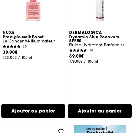
NUXE
DERMALOGICA
Prodigieuse® Boost
Dynamic Skin Recovery
SPF50
Le Concentré Illuminateur
Fluide Hydratant Raffermissant SPF50
20
14
39,90€
89,00€
133,00€
/
100ml
178,00€
/
100ml
Ajouter au panier
Ajouter au panier