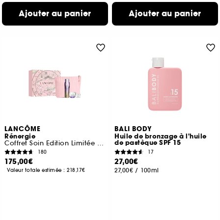
Ajouter au panier
Ajouter au panier
LANCÔME
BALI BODY
Rénergie
Huile de bronzage à l'huile
de pastèque SPF 15
Coffret Soin Edition Limitée de Noël
180
17
175,00€
27,00€
27,00€
/
100ml
Valeur totale estimée :
218,17€