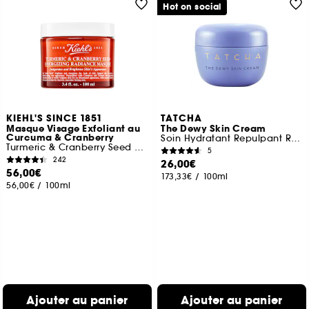
Hot on social
KIEHL'S SINCE 1851
TATCHA
Masque Visage Exfoliant au
The Dewy Skin Cream
Curcuma & Cranberry
Soin Hydratant Repulpant Riche Format Voyage
Turmeric & Cranberry Seed Mask
5
242
26,00€
56,00€
173,33€
/
100ml
56,00€
/
100ml
Ajouter au panier
Ajouter au panier