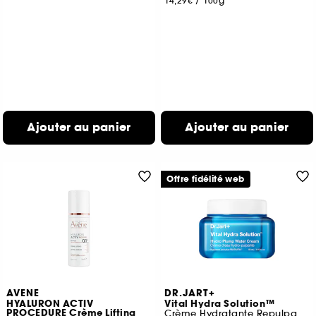
14,29€
/
100g
Ajouter au panier
Ajouter au panier
Offre fidélité web
AVENE
DR.JART+
HYALURON ACTIV
Vital Hydra Solution™
PROCEDURE Crème Lifting
Crème Hydratante Repulpante Hydro-Plump