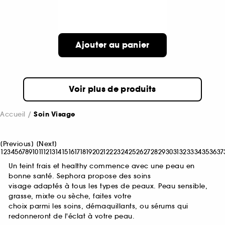
Ajouter au panier
Voir plus de produits
Accueil
Soin Visage
[
Previous
]
[
Next
]
1
2
3
4
5
6
7
8
9
10
11
12
13
14
15
16
17
18
19
20
21
22
23
24
25
26
27
28
29
30
31
32
33
34
35
36
37
Un teint frais et healthy commence avec une peau en
bonne santé. Sephora propose des soins
visage adaptés à tous les types de peaux. Peau sensible,
grasse, mixte ou sèche, faites votre
choix parmi les soins, démaquillants, ou sérums qui
redonneront de l'éclat à votre peau.