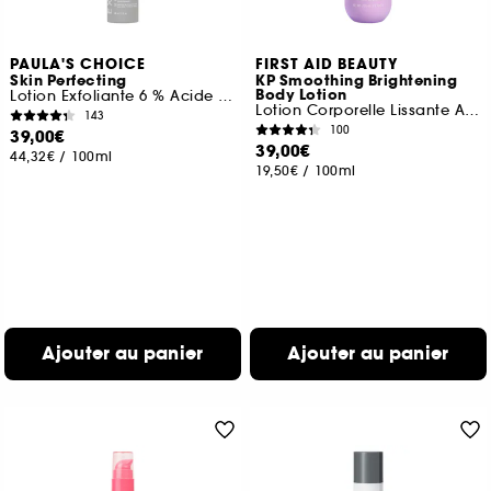
PAULA'S CHOICE
FIRST AID BEAUTY
Skin Perfecting
KP Smoothing Brightening
Body Lotion
Lotion Exfoliante 6 % Acide Mandélique + 2 % Acide Lactique
Lotion Corporelle Lissante Anti-Rugosités
143
100
39,00€
39,00€
44,32€
/
100ml
19,50€
/
100ml
Ajouter au panier
Ajouter au panier