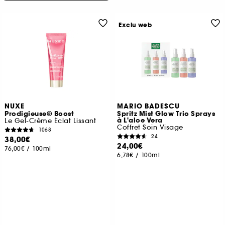
Exclu web
NUXE
MARIO BADESCU
Prodigieuse® Boost
Spritz Mist Glow Trio Sprays
à L'aloe Vera
Le Gel-Crème Éclat Lissant
Coffret Soin Visage
1068
24
38,00€
24,00€
76,00€
/
100ml
6,78€
/
100ml