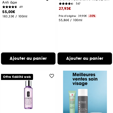
Anti âge
567
49
27,93€
55,00€
183,33€
/
100ml
Prix d'origine : 39,90€
-30%
55,86€
/
100ml
Ajouter au panier
Ajouter au panier
Offre fidélité web