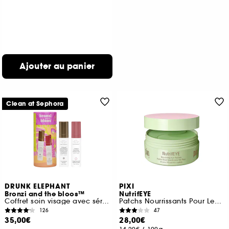
Ajouter au panier
Clean at Sephora
DRUNK ELEPHANT
PIXI
Bronzi and the bloos™
NutrifEYE
Coffret soin visage avec sérum bronzant et sérum rosé
Patchs Nourrissants Pour Les Yeux
126
47
35,00€
28,00€