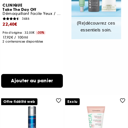
CLINIQUE
Take The Day Off
Démaquillant Facile Yeux / Lèvres
3446
(Re)découvrez ces
22,40€
essentiels soin.
Prix d'origine : 32,00€
-30%
17,92€
/
100ml
2 contenances disponibles
Ajouter au panier
Offre fidélité web
Exclu