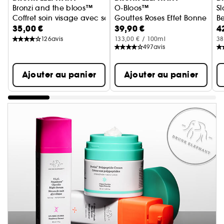
Bronzi and the bloos™
O-Bloos™
S
Coffret soin visage avec sérum bronzant et sérum rosé
Gouttes Roses Effet Bonne Min
B
35,00 €
39,90 €
4
126
avis
133,00 € / 100ml
38
497
avis
Ajouter au panier
Ajouter au panier