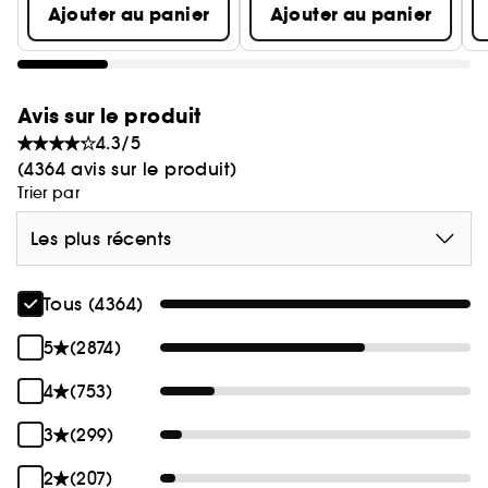
personnalisée :
Ajouter au panier
Ajouter au panier
• B‑Hydra + C‑Firma + Protini : pour une peau
plus lumineuse, plus ferme et hydratée.
Avis sur le produit
4.3/5
• B‑Hydra + Huile de Marula Vierge : pour une
(4364 avis sur le produit)
hydratation durable tout au long de la journée.
Trier par
Les plus récents
Tous (4364)
5
(2874)
4
(753)
3
(299)
2
(207)