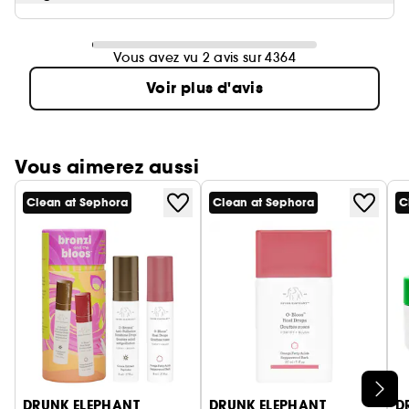
Vous avez vu 2 avis sur 4364
Voir plus d'avis
Vous aimerez aussi
Clean at Sephora
Clean at Sephora
C
Ignorer le carrousel produits
DRUNK ELEPHANT
DRUNK ELEPHANT
D