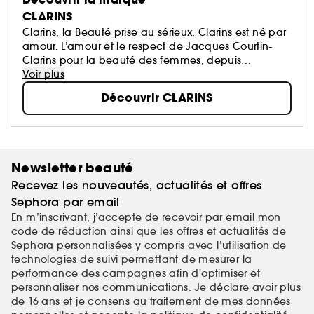
CLARINS
Clarins, la Beauté prise au sérieux. Clarins est né par
amour. L’amour et le respect de Jacques Courtin-
Clarins pour la beauté des femmes, depuis
l'ouverture du premier Institut Clarins à Paris en 1954.
Voir plus
N°1 Européen des soins de beauté haut de
Découvrir CLARINS
gamme...
Newsletter beauté
Recevez les nouveautés, actualités et offres
Sephora par email
En m’inscrivant, j’accepte de recevoir par email mon
code de réduction ainsi que les offres et actualités de
Sephora personnalisées y compris avec l’utilisation de
technologies de suivi permettant de mesurer la
performance des campagnes afin d'optimiser et
personnaliser nos communications. Je déclare avoir plus
de 16 ans et je consens au traitement de mes
données