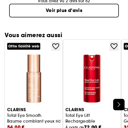
Vous avez vu 2 avis sur 62
Voir plus d'avis
Vous aimerez aussi
Offre fidélité web
O
Ignorer le carrousel produits
CLARINS
CLARINS
C
Total Eye Smooth
Total Eye Lift
To
Baume comblant yeux rides et fermeté
Rechargeable
Ge
54,00 €
72,00 €
3
Contour des yeux anti-âge
À partir de