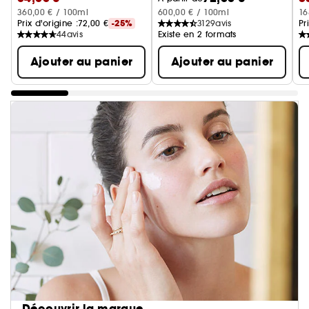
360,00 € / 100ml
600,00 € / 100ml
16
Prix d'origine :
72,00 €
-25%
3129
avis
Pr
44
avis
Existe en 2 formats
Ajouter au panier
Ajouter au panier
Découvrir la marque