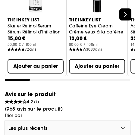
et la protéger contre les agressions
environnementales.
Ignorer le carrousel produits
- Epitensive™ 1 % : un système de facteur de
THE INKEY LIST
THE INKEY LIST
TH
croissance épidermique (EGF) d'origine végétale
Starter Retinol Serum
Caffeine Eye Cream
A
qui soutient l'élasticité naturelle de la peau.
Sérum Rétinol d'Initiation
Crème yeux à la caféine
S
15,00 €
12,00 €
2
50,00 € / 100ml
80,00 € / 100ml
14
72
avis
3033
avis
Ajouter au panier
Ajouter au panier
Avis sur le produit
4.2/5
(968 avis sur le produit)
Trier par
Les plus récents