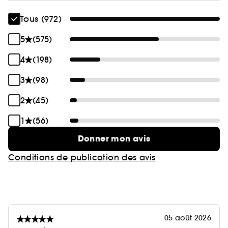
Tous (972)
5
(575)
4
(198)
3
(98)
2
(45)
1
(56)
Donner mon avis
Conditions de publication des avis
05 août 2026