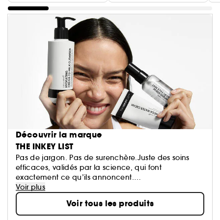
Découvrir la marque
THE INKEY LIST
Pas de jargon. Pas de surenchère.Juste des soins
efficaces, validés par la science, qui font
exactement ce qu’ils annoncent.
The INKEY List vous montre ce dont votre peau a
Voir plus
vraiment besoin, pas ce qui est simplement
Voir tous les produits
tendance. Que vous soyez novice en soins ou déjà
expert·e avec une routine bien installée, INKEY est