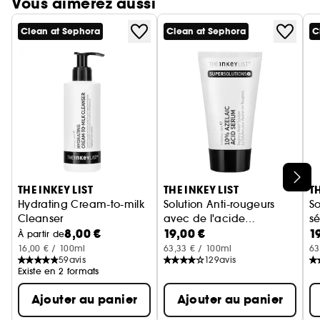
Vous aimerez aussi
Clean at Sephora
Clean at Sephora
C
Ignorer le carrousel produits
THE INKEY LIST
THE INKEY LIST
TH
Hydrating Cream-to-milk
Solution Anti-rougeurs
So
Cleanser
avec de l'acide
s
8,00 €
19,00 €
1
Nettoyant Crème-Lait Hydratant
azélaïque 10 %
Sérum visage
n
S
À partir de
16,00 € / 100ml
63,33 € / 100ml
63
59
avis
129
avis
Existe en 2 formats
Ajouter au panier
Ajouter au panier