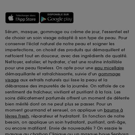
Sérum, masque, gommage ou crème de jour, l'essentiel est
de choisir un soin visage adapté à son type de peau. Pour
conserver l'éclat naturel de notre peau et soigner les
imperfections, on choisit des produits qui démaquillent et
nettoient tout en douceur, avec des ingrédients de qualité.
Nettoyer, exfolier, et hydrater, c'est une routine infaillible
pour une peau flawless. On opte pour une
eau micellaire
démaquillante et rafraîchissante, suivie d'un
gommage
visage
aux extraits naturels qui lisse la peau et la
débarrasse des impuretés de la journée. On raffole de ce
sentiment de fraîcheur, vivifiant et purifiant à la fois. Les
soins délicatement parfumés offrent un moment de détente
bien mérité dont on ne peut plus se passer. Pour un
moment gourmand et sensuel, on applique un
baume à
lèvres Fresh
, réparateur et hydratant. En fonction de notre
besoin, on applique un soin hydratant, purifiant, anti-âge,
ou encore matifiant. Envie de nouveautés ? On essaie le
masque au charbon Clinique
ou un
masque boue Sephora