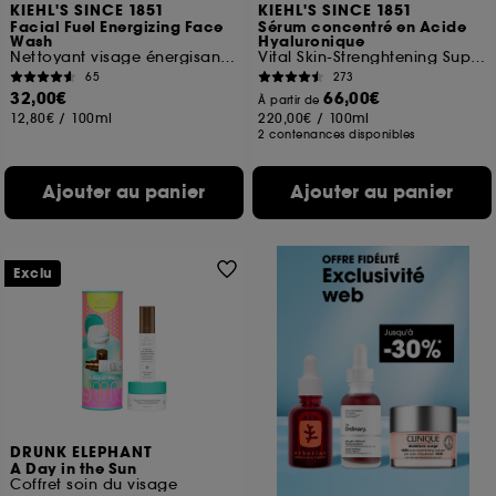
KIEHL'S SINCE 1851
KIEHL'S SINCE 1851
Facial Fuel Energizing Face
Sérum concentré en Acide
Wash
Hyaluronique
Nettoyant visage énergisant pour homme
Vital Skin-Strenghtening Super Serum
65
273
32,00€
66,00€
À partir de
12,80€
/
100ml
220,00€
/
100ml
2 contenances disponibles
Ajouter au panier
Ajouter au panier
Exclu
DRUNK ELEPHANT
A Day in the Sun
Coffret soin du visage