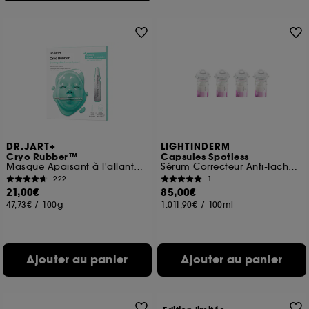
DR.JART+
LIGHTINDERM
Cryo Rubber™
Capsules Spotless
Masque Apaisant à l'allantoïne
Sérum Correcteur Anti-Taches à la Niacinamide & Réglisse
222
1
21,00€
85,00€
47,73€
/
100g
1.011,90€
/
100ml
Ajouter au panier
Ajouter au panier