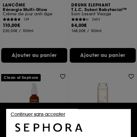
LANCÔME
DRUNK ELEPHANT
Rénergie Multi-Glow
T.L.C. Sukari Babyfacial™
Crème de jour anti-âge
Soin Lissant Visage
139
2603
110,00€
84,00€
220,00€
/
100ml
168,00€
/
100ml
Ajouter au panier
Ajouter au panier
Clean at Sephora
Continuer sans accepter
YOUTH TO THE PEOPLE
CLARINS
15% Vitamin C+ Clean
Lait Velours Démaquillant
Caffeine Energy Serum
Aux extraits de gentiane jaune & mélisse des Alpes