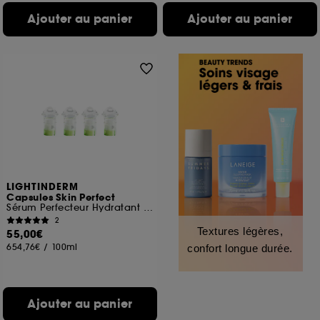
Ajouter au panier
Ajouter au panier
LIGHTINDERM
Capsules Skin Perfect
Sérum Perfecteur Hydratant à la Niacinamide & AH
2
Textures légères,
55,00€
654,76€
/
100ml
confort longue durée.
Ajouter au panier