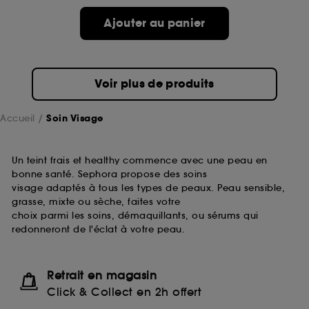
passe.
Ajouter au panier
A l'exception des cookies techniques, le dépôt et la
lecture de ces traceurs requiert votre accord. Vous
pouvez personnaliser vos choix concernant le dépôt
Voir plus de produits
de ces cookies grâce au bouton "personnaliser mes
choix" ci-dessous ou décider de "tout accepter".
Sephora pourra associer les informations de
Accueil
Soin Visage
navigation collectées par ces Cookies, pour les
finalités acceptées, avec les données personnelles
collectées ou générées lors de votre activité en ligne
Un teint frais et healthy commence avec une peau en
ou en magasin. Pour refuser tous les cookies, cliques
bonne santé. Sephora propose des soins
sur "continuer sans accepter". Voous pouvez à tout
visage adaptés à tous les types de peaux. Peau sensible,
moment choisir de retirer votrte consentement. Si vous
grasse, mixte ou sèche, faites votre
souhaitez obtenir plus d'information sur les cookies
choix parmi les soins, démaquillants, ou sérums qui
utilisés,
cliquez
ici
.
redonneront de l'éclat à votre peau.
Retrait en magasin
Click & Collect en 2h offert