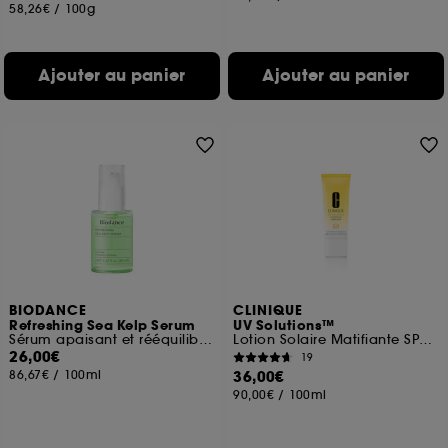
58,26€
/
100g
Ajouter au panier
Ajouter au panier
BIODANCE
CLINIQUE
Refreshing Sea Kelp Serum
UV Solutions™
Sérum apaisant et rééquilibrant
Lotion Solaire Matifiante SPF 50
26,00€
19
86,67€
/
100ml
36,00€
90,00€
/
100ml