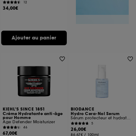
12
34,00€
Ajouter au panier
KIEHL'S SINCE 1851
BIODANCE
Crème Hydratante anti-âge
Hydro Cera-Nol Serum
pour Homme
Sérum protecteur et hydratation intense
Age Defender Moisturizer
5
46
26,00€
67,00€
86,67€
/
100ml