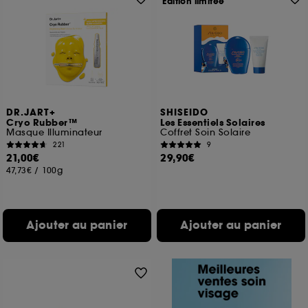
Edition limitée
DR.JART+
SHISEIDO
Cryo Rubber™
Les Essentiels Solaires
Masque Illuminateur
Coffret Soin Solaire
221
9
21,00€
29,90€
47,73€
/
100g
Ajouter au panier
Ajouter au panier