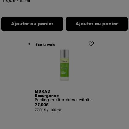
116,67€
/
100ml
de vous plaire via des publicités, y compris sur des
sites tiers et sur les réseaux sociaux, sur la base
des pages que vous avez consultées, de votre
navigation, et de l'historique de vos interactions.
Ajouter au panier
Ajouter au panier
Cookies de mesure d’audience :
ils nous
permettent de réaliser des statistiques de
fréquentation et de navigation sur notre site afin
Exclu web
d’en améliorer la performance.
Cookies de sécurisation des paiements en ligne :
ils nous permettent de lutter notamment contre les
fraudes aux moyens de paiement et les
usurpations d’identité.
Cookies fonctionnels :
il s’agit de cookies
permettant l’affichage et/ou la fourniture de
MURAD
Resurgence
certaines fonctionnalités du site, tel que les
Peeling multi-acides revitalisant
cookies d’authentification qui sont utilisés afin de
77,00€
vous faire bénéficier de l’authentification
77,00€
/
100ml
prolongée vous permettant d’accéder à votre
compte lors de votre prochaine visite sur le site
sans saisir à nouveau votre identifiant et mot de