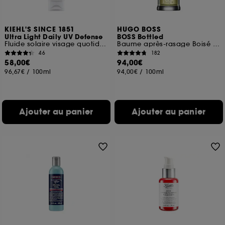
KIEHL'S SINCE 1851
HUGO BOSS
Ultra Light Daily UV Defense
BOSS Bottled
Fluide solaire visage quotidien SPF 50 PA++++
Baume après-rasage Boisé et Oriental
46
182
58,00€
94,00€
96,67€
/
100ml
94,00€
/
100ml
Ajouter au panier
Ajouter au panier