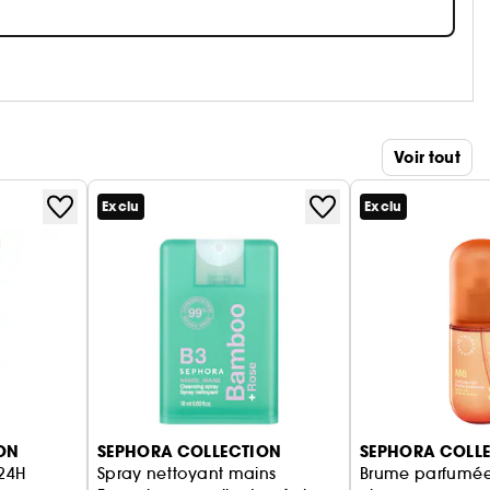
Voir tout
Exclu
Exclu
ON
SEPHORA COLLECTION
SEPHORA COLL
 24H
Spray nettoyant mains
Brume parfumée