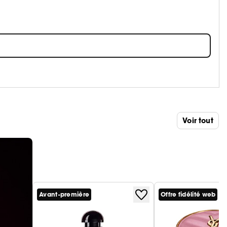
Voir tout
Avant-première
Offre fidélité web