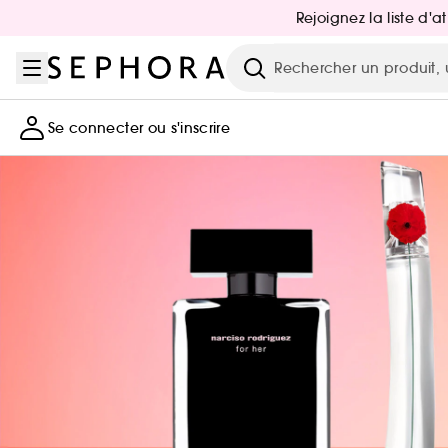
Aller au menu
Aller au contenu principal
Aller au pied de page
Rejoignez la liste d'
Recherche
Se connecter ou s'inscrire