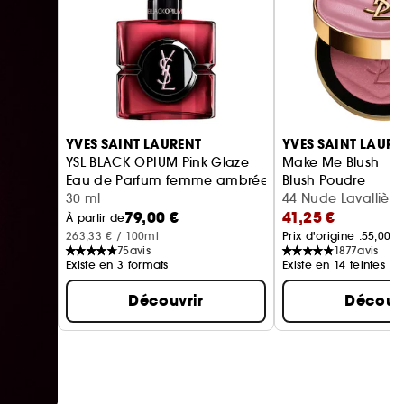
Ignorer le carrousel produits
YVES SAINT LAURENT
YVES SAINT LAURE
YSL BLACK OPIUM Pink Glaze
Make Me Blush
Eau de Parfum femme ambrée florale & note de fra
Blush Poudre
30 ml
44 Nude Lavallière 
79,00 €
41,25 €
À partir de
263,33 € / 100ml
Prix d'origine :
55,00 €
75
avis
1877
avis
Existe en 3 formats
Existe en 14 teintes
Découvrir
Découvr