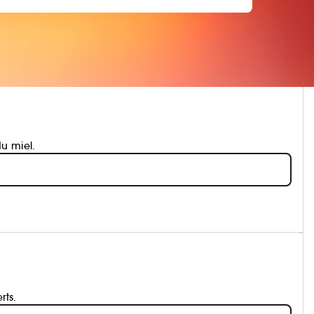
u miel.
rts.