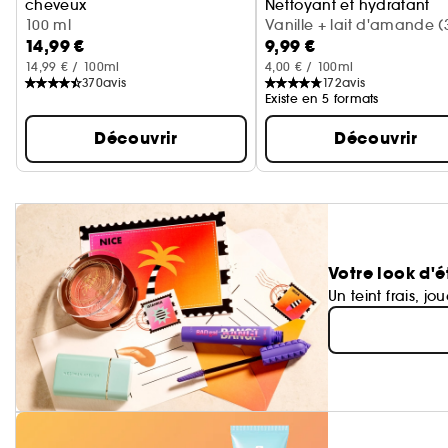
cheveux
Nettoyant et hydratant
Cerise + crème fouettée
100 ml
Vanille + lait d'amande (
14,99 €
9,99 €
ml)
14,99 € / 100ml
4,00 € / 100ml
370
avis
172
avis
Existe en 5 formats
Découvrir
Découvrir
Votre look d'é
Un teint frais, jo