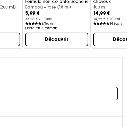
Formule non-collante, sèche rapidement
cheveux
200 ml)
Bambou + rose (18 ml)
Monoi + bergam
100 ml
5,99 €
14,99 €
33,28 € / 100ml
14,99 € / 100ml
375
avis
148
avis
Existe en 3 formats
r
Découvrir
Décou