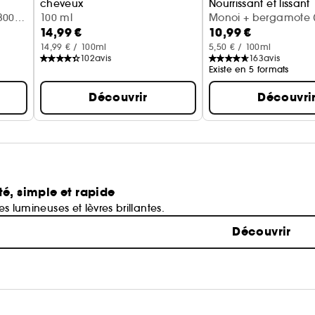
cheveux
Nourrissant et lissant
300
Vanille + lait d'amande
100 ml
Monoi + bergamote (
14,99 €
10,99 €
14,99 € / 100ml
5,50 € / 100ml
102
avis
163
avis
Existe en 5 formats
Découvrir
Découvri
té, simple et rapide
ues lumineuses et lèvres brillantes.
Découvrir