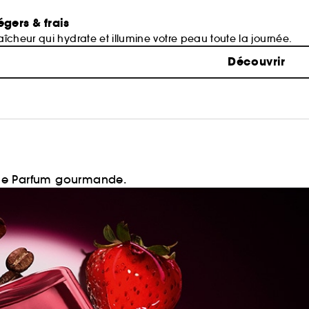
égers & frais
îcheur qui hydrate et illumine votre peau toute la journée.
Découvrir
 de Parfum gourmande.