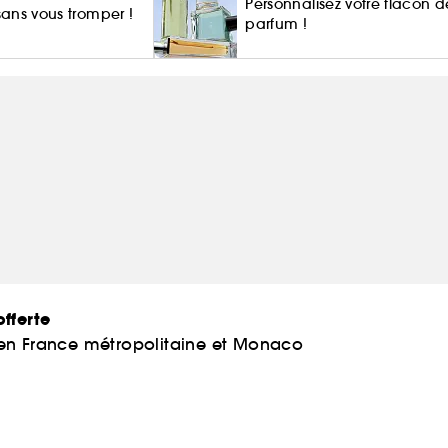
Personnalisez votre flacon d
 sans vous tromper !
parfum !
fferte
 en France métropolitaine et Monaco