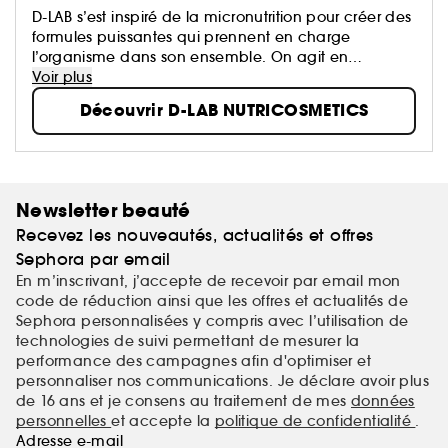
D-LAB s’est inspiré de la micronutrition pour créer des
formules puissantes qui prennent en charge
l’organisme dans son ensemble. On agit en
profondeur sur des leviers d’action essentiels pour
Voir plus
restaurer les équilibres, et faire éclore la beauté de
Découvrir D-LAB NUTRICOSMETICS
l’intérieur. Pour garantir des formules respectueuses
de l’organisme, D-LAB a choisi des enveloppes
végétales et des ingrédients cruelty free et sans
OGM, nano-particules et conservateurs.
Newsletter beauté
Recevez les nouveautés, actualités et offres
Sephora par email
En m’inscrivant, j’accepte de recevoir par email mon
code de réduction ainsi que les offres et actualités de
Sephora personnalisées y compris avec l’utilisation de
technologies de suivi permettant de mesurer la
performance des campagnes afin d'optimiser et
personnaliser nos communications. Je déclare avoir plus
de 16 ans et je consens au traitement de mes
données
personnelles
et accepte la
politique de confidentialité
.
Adresse e-mail