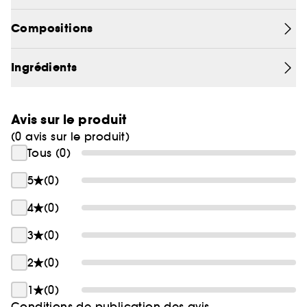
prouvée par études cliniques2,3. Ses résultats ont
démontré une amélioration de la vitalité de la
Compositions
peau et une action anti-âge.
Ingrédients
Avis sur le produit
(0 avis sur le produit)
Tous (0)
5
(0)
4
(0)
3
(0)
2
(0)
1
(0)
Conditions de publication des avis