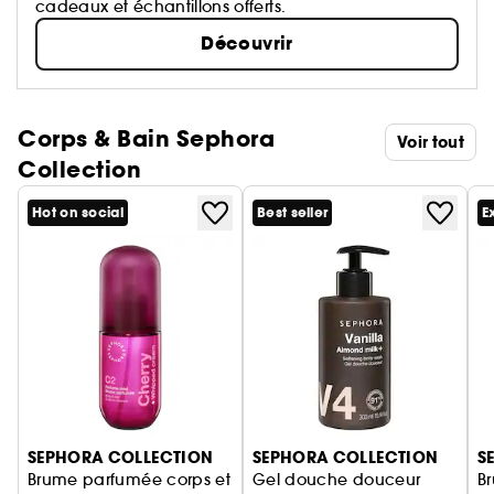
cadeaux et échantillons offerts.
Découvrir
Corps & Bain Sephora
Voir tout
Collection
Hot on social
Best seller
E
Ignorer le carrousel produits
SEPHORA COLLECTION
SEPHORA COLLECTION
S
Brume parfumée corps et
Gel douche douceur
B