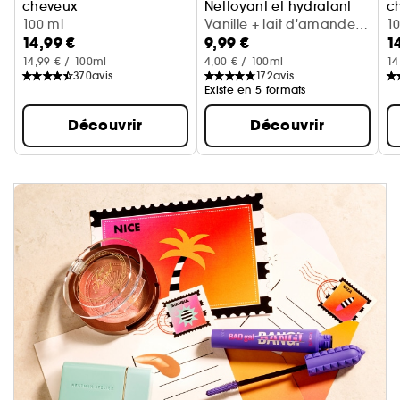
cheveux
Nettoyant et hydratant
c
Cerise + crème fouettée
100 ml
Vanille + lait d'amande
Va
1
14,99 €
9,99 €
1
(300 ml)
14,99 € / 100ml
4,00 € / 100ml
14
370
avis
172
avis
Existe en 5 formats
Découvrir
Découvrir