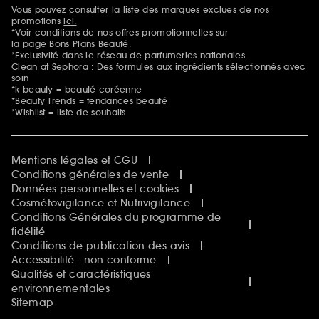
Sephora Beautiful Club
Vous pouvez consulter la liste des marques exclues de nos
Mentions additionnelles
Clean at Sephora
promotions
ici.
Idées & Inspirations Beauté
*Voir conditions de nos offres promotionnelles sur
la page Bons Plans Beauté.
*Exclusivité dans le réseau de parfumeries nationales.
Clean at Sephora : Des formules aux ingrédients sélectionnés avec
soin
*k-beauty = beauté coréenne
*Beauty Trends = tendances beauté
*Wishlist = liste de souhaits
Mentions légales et CGU
Conditions générales de vente
Données personnelles et cookies
Cosmétovigilance et Nutrivigilance
Conditions Générales du programme de
fidélité
Conditions de publication des avis
Accessibilité : non conforme
Qualités et caractéristiques
environnementales
Sitemap