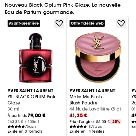
Nouveau Black Opium Pink Glaze. La nouvelle
Eau de Parfum gourmande.
Avant-première
Offre fidélité web
Ignorer le carrousel produits
YVES SAINT LAURENT
YVES SAINT LAURENT
Y
YSL BLACK OPIUM Pink
Make Me Blush
YS
Glaze
Blush Poudre
Ro
Eau de Parfum femme ambrée florale & note de fraise
30 ml
44 Nude Lavallière (5 g)
01
79,00 €
41,25 €
4
À partir de
263,33 € / 100ml
Prix d'origine :
55,00 €
-25%
75
avis
1877
avis
Ex
Existe en 3 formats
Existe en 14 teintes