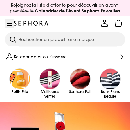
Aller au menu
Aller au contenu principal
Aller au pied de page
Rejoignez la liste d'attente pour découvrir en avant-
Calendrier de l'Avent Sephora Favorites
première le
Recherche
Se connecter ou s'inscrire
Petits Prix
Meilleures
Sephora Edit
Bons Plans
ventes
Beauté