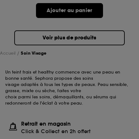
passe.
Ajouter au panier
A l'exception des cookies techniques, le dépôt et la
lecture de ces traceurs requiert votre accord. Vous
pouvez personnaliser vos choix concernant le dépôt
Voir plus de produits
de ces cookies grâce au bouton "personnaliser mes
choix" ci-dessous ou décider de "tout accepter".
Sephora pourra associer les informations de
Accueil
Soin Visage
navigation collectées par ces Cookies, pour les
finalités acceptées, avec les données personnelles
collectées ou générées lors de votre activité en ligne
Un teint frais et healthy commence avec une peau en
ou en magasin. Pour refuser tous les cookies, cliques
bonne santé. Sephora propose des soins
sur "continuer sans accepter". Voous pouvez à tout
visage adaptés à tous les types de peaux. Peau sensible,
moment choisir de retirer votrte consentement. Si vous
grasse, mixte ou sèche, faites votre
souhaitez obtenir plus d'information sur les cookies
choix parmi les soins, démaquillants, ou sérums qui
utilisés,
cliquez
ici
.
redonneront de l'éclat à votre peau.
Retrait en magasin
Click & Collect en 2h offert