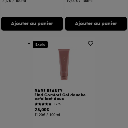
3,17€
/
100ml
19,00€
/
100ml
de vous plaire via des publicités, y compris sur des
sites tiers et sur les réseaux sociaux, sur la base
des pages que vous avez consultées, de votre
navigation, et de l'historique de vos interactions.
Ajouter au panier
Ajouter au panier
Cookies de mesure d’audience :
ils nous
permettent de réaliser des statistiques de
fréquentation et de navigation sur notre site afin
Exclu
d’en améliorer la performance.
Cookies de sécurisation des paiements en ligne :
ils nous permettent de lutter notamment contre les
fraudes aux moyens de paiement et les
usurpations d’identité.
Cookies fonctionnels :
il s’agit de cookies
permettant l’affichage et/ou la fourniture de
RARE BEAUTY
Find Comfort Gel douche
certaines fonctionnalités du site, tel que les
exfoliant doux
cookies d’authentification qui sont utilisés afin de
1276
vous faire bénéficier de l’authentification
28,00€
prolongée vous permettant d’accéder à votre
11,20€
/
100ml
compte lors de votre prochaine visite sur le site
sans saisir à nouveau votre identifiant et mot de