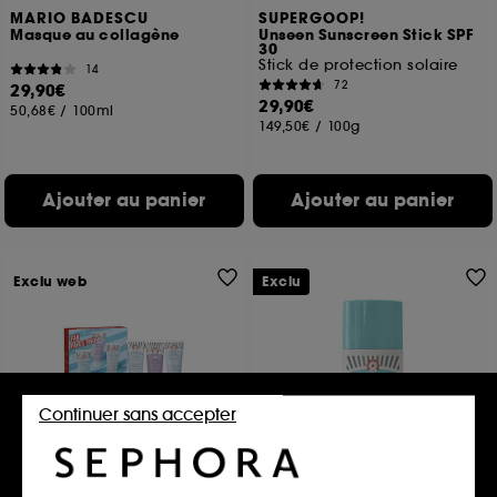
MARIO BADESCU
SUPERGOOP!
Masque au collagène
Unseen Sunscreen Stick SPF
30
Stick de protection solaire
14
72
29,90€
29,90€
50,68€
/
100ml
149,50€
/
100g
Ajouter au panier
Ajouter au panier
Exclu web
Exclu
Continuer sans accepter
FIRST AID BEAUTY
FIRST AID BEAUTY
Coffret Trio les Favoris de
Bronze + Glow Drop
FAB
Gouttes Bronzage + Eclat à la Niacinamide