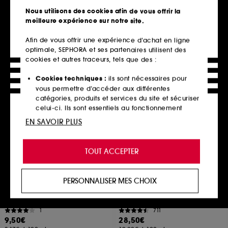
Coffret soin visage et corps
51
Nous utilisons des cookies afin de vous offrir la
6
29,90€
meilleure expérience sur notre site.
29,90€
99,67€
/
100ml
Afin de vous offrir une expérience d’achat en ligne
optimale, SEPHORA et ses partenaires utilisent des
cookies et autres traceurs, tels que des :
Ajouter au panier
Ajouter au panier
Cookies techniques :
ils sont nécessaires pour
vous permettre d’accéder aux différentes
catégories, produits et services du site et sécuriser
Clean at Sephora
celui-ci. Ils sont essentiels au fonctionnement
technique du site et ne peuvent être désactivés.
EN SAVOIR PLUS
Cookies de personnalisation :
ils nous permettent
de vous offrir une expérience enrichie et
TOUT ACCEPTER
personnalisée en vous recommandant des
produits, des services et des contenus qui
répondent au mieux à vos préférences, et de vous
PERSONNALISER MES CHOIX
proposer des offres promotionnelles adaptées à
BIODERMA
GLOW RECIPE
Hydrabio Brume
Avocado Ceramide
votre profil.
Brume visage rafraîchissante hydratante peaux sensibles
Nettoyant hydratant pour la barrière cutanée
1
711
Cookies réseaux sociaux et publicité :
ils sont
9,50€
28,50€
utilisés pour vous présenter du contenu susceptible