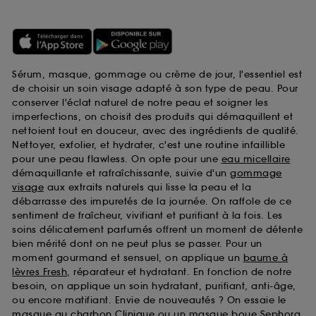
Sérum, masque, gommage ou crème de jour, l'essentiel est
de choisir un soin visage adapté à son type de peau. Pour
conserver l'éclat naturel de notre peau et soigner les
imperfections, on choisit des produits qui démaquillent et
nettoient tout en douceur, avec des ingrédients de qualité.
Nettoyer, exfolier, et hydrater, c'est une routine infaillible
pour une peau flawless. On opte pour une
eau micellaire
démaquillante et rafraîchissante, suivie d'un
gommage
visage
aux extraits naturels qui lisse la peau et la
débarrasse des impuretés de la journée. On raffole de ce
sentiment de fraîcheur, vivifiant et purifiant à la fois. Les
soins délicatement parfumés offrent un moment de détente
bien mérité dont on ne peut plus se passer. Pour un
moment gourmand et sensuel, on applique un
baume à
lèvres Fresh
, réparateur et hydratant. En fonction de notre
besoin, on applique un soin hydratant, purifiant, anti-âge,
ou encore matifiant. Envie de nouveautés ? On essaie le
masque au charbon Clinique
ou un
masque boue Sephora