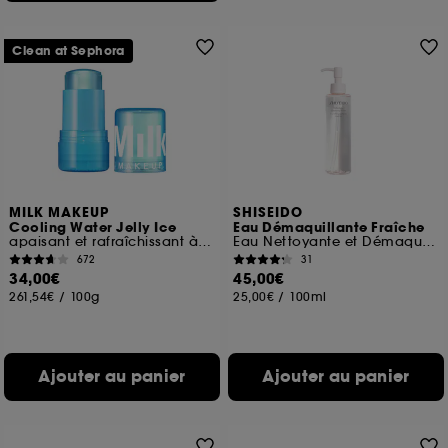
Clean at Sephora
MILK MAKEUP
SHISEIDO
Cooling Water Jelly Ice
Eau Démaquillante Fraîche
apaisant et rafraîchissant à la niacinamide
Eau Nettoyante et Démaquillante
672
31
34,00€
45,00€
261,54€
/
100g
25,00€
/
100ml
Ajouter au panier
Ajouter au panier