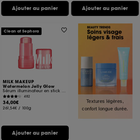
Ajouter au panier
Ajouter au panier
Clean at Sephora
MILK MAKEUP
Watermelon Jelly Glow
Sérum illuminateur en stick aux peptides
482
Textures légères,
34,00€
261,54€
/
100g
confort longue durée.
Ajouter au panier