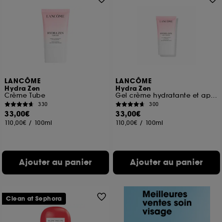
LANCÔME
LANCÔME
Hydra Zen
Hydra Zen
Crème Tube
Gel crème hydratante et apaisante
330
300
33,00€
33,00€
110,00€
/
100ml
110,00€
/
100ml
Ajouter au panier
Ajouter au panier
Clean at Sephora