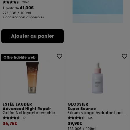
2076
41,00€
À partir de
273,33€
/
100ml
2 contenances disponibles
Ajouter au panier
Offre fidélité web
ESTÉE LAUDER
GLOSSIER
Advanced Night Repair
Super Bounce
Gelée Nettoyante enrichie de 15 Acides Aminés
Sérum visage hydratant acide hyaluronique + vitamine B5
17
136
36,75€
39,90€
133,00€
/
100ml