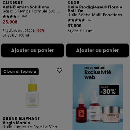
CLINIQUE
NUXE
Anti-Blemish Solutions
Huile Prodigieuse® Florale
Roll-On
Basic 3 Temps Formule S.O.S Hydratant Purifiant
Huile Sèche Multi-Fonctions
861
16
25,90€
37,00€
Prix d'origine : 37,00€
-30%
61,67€
/
100ml
51,80€
/
100ml
Ajouter au panier
Ajouter au panier
Clean at Sephora
DRUNK ELEPHANT
Virgin Marula
Huile Luxueuse Pour Le Visage