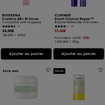
BIODERMA
CLINIQUE
Crealine AR+ Bi Sérum
Smart Clinical Repair™
Concentré anti-rougeurs
Baume Rétinoïde Anti-rides Matin/Soir
2
73
36,00€
31,50€
120,00€
/
100ml
Prix d'origine : 42,00€
-25%
1.050,00€
/
100g
Ajouter au panier
Ajouter au panier
Exclu web
Exclu