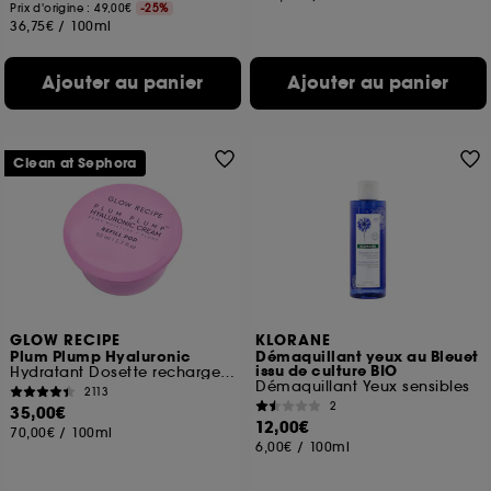
Prix d'origine : 49,00€
-25%
36,75€
/
100ml
Ajouter au panier
Ajouter au panier
Clean at Sephora
GLOW RECIPE
KLORANE
Plum Plump Hyaluronic
Démaquillant yeux au Bleuet
issu de culture BIO
Hydratant Dosette rechargeable
Démaquillant Yeux sensibles
2113
2
35,00€
12,00€
70,00€
/
100ml
6,00€
/
100ml