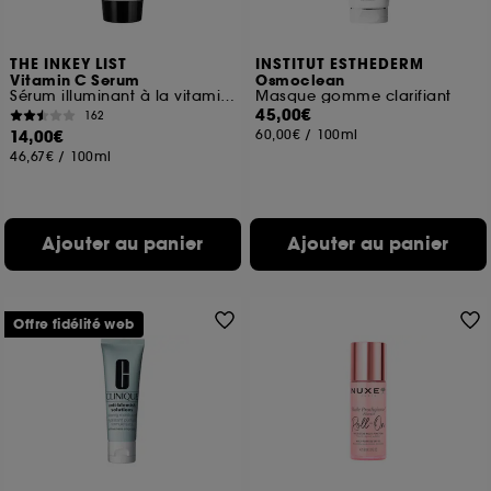
THE INKEY LIST
INSTITUT ESTHEDERM
Vitamin C Serum
Osmoclean
Sérum illuminant à la vitamine C
Masque gomme clarifiant
45,00€
162
14,00€
60,00€
/
100ml
46,67€
/
100ml
Ajouter au panier
Ajouter au panier
Offre fidélité web