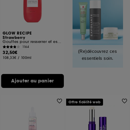
GLOW RECIPE
Strawberry
Gouttes pour resserrer et estomper les pores aux BHA
1164
(Re)découvrez ces
32,50€
108,33€
/
100ml
essentiels soin.
Ajouter au panier
Offre fidélité web