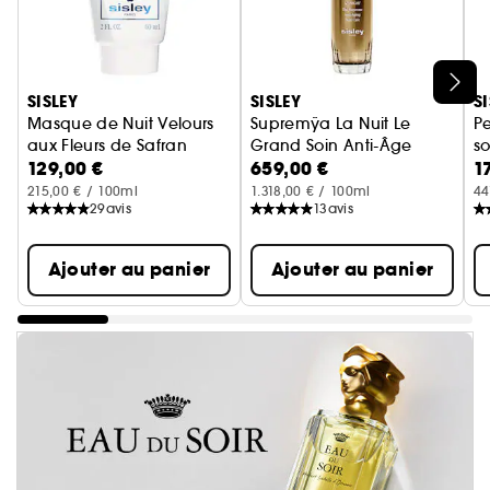
Ignorer le carrousel produits
SISLEY
SISLEY
S
Masque de Nuit Velours
Supremÿa La Nuit Le
P
aux Fleurs de Safran
Grand Soin Anti-Âge
s
129,00 €
659,00 €
1
215,00 € / 100ml
1.318,00 € / 100ml
44
29
avis
13
avis
Ajouter au panier
Ajouter au panier