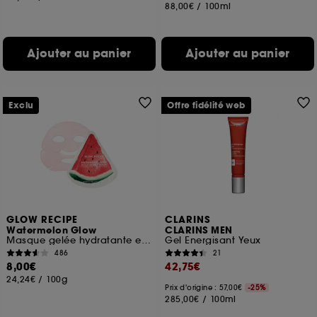
88,00€
/
100ml
Ajouter au panier
Ajouter au panier
Exclu
Offre fidélité web
GLOW RECIPE
CLARINS
Watermelon Glow
CLARINS MEN
Masque gelée hydratante et apaisante
Gel Energisant Yeux
486
21
8,00€
42,75€
24,24€
/
100g
Prix d'origine : 57,00€
-25%
285,00€
/
100ml