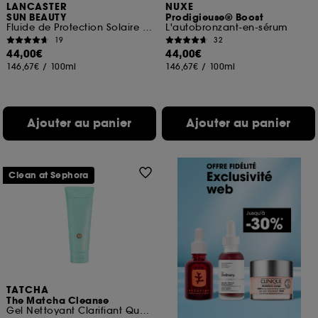
LANCASTER
NUXE
SUN BEAUTY
Prodigieuse® Boost
Fluide de Protection Solaire SPF 30
L'autobronzant-en-sérum
19
32
44,00€
44,00€
146,67€
/
100ml
146,67€
/
100ml
Ajouter au panier
Ajouter au panier
Clean at Sephora
TATCHA
The Matcha Cleanse
Gel Nettoyant Clarifiant Quotidien