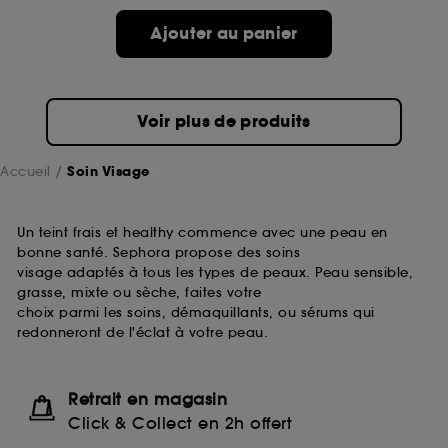
passe.
Ajouter au panier
A l'exception des cookies techniques, le dépôt et la
lecture de ces traceurs requiert votre accord. Vous
pouvez personnaliser vos choix concernant le dépôt
Voir plus de produits
de ces cookies grâce au bouton "personnaliser mes
choix" ci-dessous ou décider de "tout accepter".
Sephora pourra associer les informations de
Accueil
Soin Visage
navigation collectées par ces Cookies, pour les
finalités acceptées, avec les données personnelles
collectées ou générées lors de votre activité en ligne
Un teint frais et healthy commence avec une peau en
ou en magasin. Pour refuser tous les cookies, cliques
bonne santé. Sephora propose des soins
sur "continuer sans accepter". Voous pouvez à tout
visage adaptés à tous les types de peaux. Peau sensible,
moment choisir de retirer votrte consentement. Si vous
grasse, mixte ou sèche, faites votre
souhaitez obtenir plus d'information sur les cookies
choix parmi les soins, démaquillants, ou sérums qui
utilisés,
cliquez
ici
.
redonneront de l'éclat à votre peau.
Retrait en magasin
Click & Collect en 2h offert