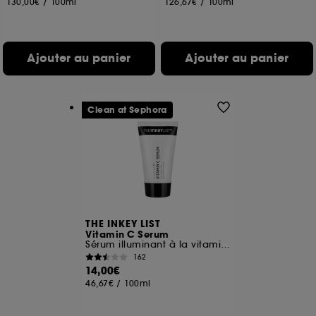
130,00€
/
100ml
126,67€
/
100ml
de vous plaire via des publicités, y compris sur des
sites tiers et sur les réseaux sociaux, sur la base
des pages que vous avez consultées, de votre
navigation, et de l'historique de vos interactions.
Ajouter au panier
Ajouter au panier
Cookies de mesure d’audience :
ils nous
permettent de réaliser des statistiques de
fréquentation et de navigation sur notre site afin
Clean at Sephora
d’en améliorer la performance.
Cookies de sécurisation des paiements en ligne :
ils nous permettent de lutter notamment contre les
fraudes aux moyens de paiement et les
usurpations d’identité.
Cookies fonctionnels :
il s’agit de cookies
permettant l’affichage et/ou la fourniture de
THE INKEY LIST
Vitamin C Serum
certaines fonctionnalités du site, tel que les
Sérum illuminant à la vitamine C
cookies d’authentification qui sont utilisés afin de
162
vous faire bénéficier de l’authentification
14,00€
prolongée vous permettant d’accéder à votre
46,67€
/
100ml
compte lors de votre prochaine visite sur le site
sans saisir à nouveau votre identifiant et mot de