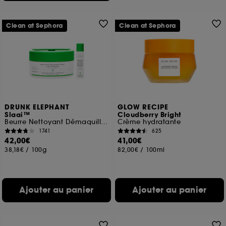
Clean at Sephora
Clean at Sephora
DRUNK ELEPHANT
GLOW RECIPE
Slaai™
Cloudberry Bright
Beurre Nettoyant Démaquillant
Crème hydratante
1741
625
42,00€
41,00€
38,18€
/
100g
82,00€
/
100ml
Ajouter au panier
Ajouter au panier