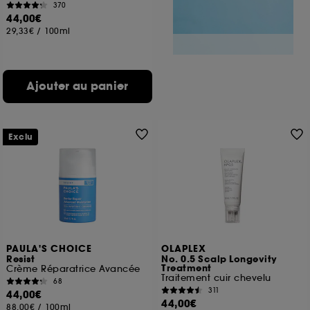
370
44,00€
29,33€
/
100ml
Ajouter au panier
Exclu
PAULA'S CHOICE
OLAPLEX
Resist
No. 0.5 Scalp Longevity
Treatment
Crème Réparatrice Avancée
Traitement cuir chevelu
68
311
44,00€
44,00€
88,00€
/
100ml