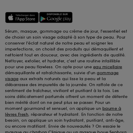
Sérum, masque, gommage ou crème de jour, l'essentiel est
de choisir un soin visage adapté à son type de peau. Pour
conserver l'éclat naturel de notre peau et soigner les
imperfections, on choisit des produits qui démaquillent et
nettoient tout en douceur, avec des ingrédients de qualité.
Nettoyer, exfolier, et hydrater, c'est une routine infaillible
pour une peau flawless. On opte pour une
eau micellaire
démaquillante et rafraîchissante, suivie d'un
gommage
visage
aux extraits naturels qui lisse la peau et la
débarrasse des impuretés de la journée. On raffole de ce
sentiment de fraîcheur, vivifiant et purifiant à la fois. Les
soins délicatement parfumés offrent un moment de détente
bien mérité dont on ne peut plus se passer. Pour un
moment gourmand et sensuel, on applique un
baume à
lèvres Fresh
, réparateur et hydratant. En fonction de notre
besoin, on applique un soin hydratant, purifiant, anti-âge,
ou encore matifiant. Envie de nouveautés ? On essaie le
masque au charbon Clinique
ou un
masque boue Sephora