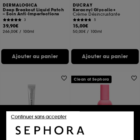
DERMALOGICA
DUCRAY
Deep Breakout Liquid Patch
Keracnyl Glycolic+
– Soin Anti-Imperfections
Crème Désincrustante
3
5
39,90€
15,00€
266,00€
/
100ml
50,00€
/
100ml
Ajouter au panier
Ajouter au panier
Clean at Sephora
Continuer sans accepter
CLINIQUE
GLOW RECIPE
All about eyes
Guava Vitamin C
Sérum Concentré Illuminateur
Gel crémeux éclaircissant pour les yeux