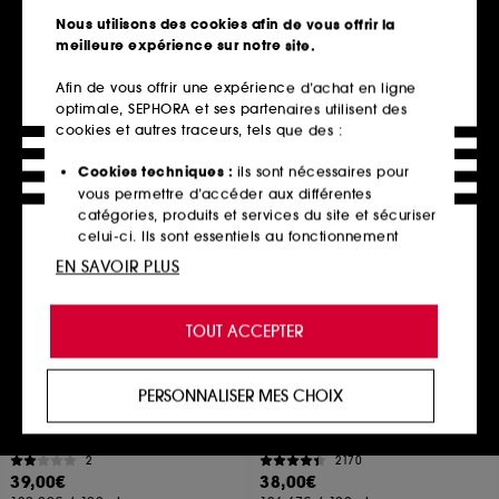
41
1360
Nous utilisons des cookies afin de vous offrir la
52,00€
39,00€
meilleure expérience sur notre site.
520,00€
/
100ml
260,00€
/
100ml
Afin de vous offrir une expérience d’achat en ligne
optimale, SEPHORA et ses partenaires utilisent des
cookies et autres traceurs, tels que des :
Ajouter au panier
Ajouter au panier
Cookies techniques :
ils sont nécessaires pour
vous permettre d’accéder aux différentes
catégories, produits et services du site et sécuriser
Clean at Sephora
celui-ci. Ils sont essentiels au fonctionnement
technique du site et ne peuvent être désactivés.
EN SAVOIR PLUS
Cookies de personnalisation :
ils nous permettent
de vous offrir une expérience enrichie et
TOUT ACCEPTER
personnalisée en vous recommandant des
produits, des services et des contenus qui
répondent au mieux à vos préférences, et de vous
PERSONNALISER MES CHOIX
proposer des offres promotionnelles adaptées à
DUCRAY
GLOW RECIPE
Melascreen
Plum Plump Hyaluronic
votre profil.
Concentré antitaches
Serum
2
2170
Cookies réseaux sociaux et publicité :
ils sont
39,00€
38,00€
utilisés pour vous présenter du contenu susceptible