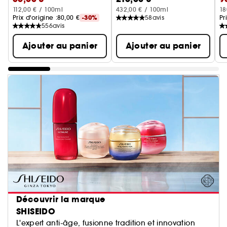
112,00 € / 100ml
432,00 € / 100ml
18
Prix d'origine :
80,00 €
-30%
58
avis
Pr
556
avis
Ajouter au panier
Ajouter au panier
Découvrir la marque
SHISEIDO
L'expert anti-âge, fusionne tradition et innovation