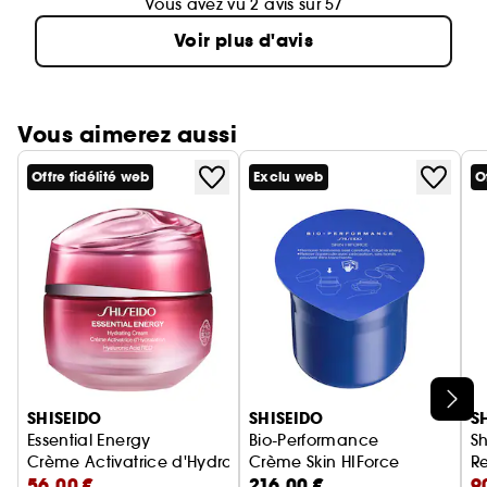
Vous avez vu 2 avis sur 57
Voir plus d'avis
Vous aimerez aussi
Offre fidélité web
Exclu web
O
Ignorer le carrousel produits
SHISEIDO
SHISEIDO
S
Essential Energy
Bio-Performance
S
Crème Activatrice d'Hydratation
Crème Skin HIForce
Re
56,00 €
216,00 €
9