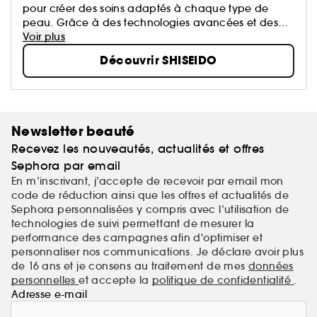
pour créer des soins adaptés à chaque type de
peau. Grâce à des technologies avancées et des
ingrédients de haute qualité, la marque propose
Voir plus
des formulations qui allient science et sensorialité.
Découvrir SHISEIDO
Shiseido transforme chaque application en un
véritable moment de bien-être.
Newsletter beauté
Recevez les nouveautés, actualités et offres
Sephora par email
En m’inscrivant, j’accepte de recevoir par email mon
code de réduction ainsi que les offres et actualités de
Sephora personnalisées y compris avec l’utilisation de
technologies de suivi permettant de mesurer la
performance des campagnes afin d'optimiser et
personnaliser nos communications. Je déclare avoir plus
de 16 ans et je consens au traitement de mes
données
personnelles
et accepte la
politique de confidentialité
.
Adresse e-mail