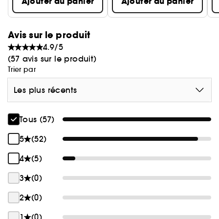
Ajouter au panier
Ajouter au panier
- Rétinol ACE : aide à réduire les rides et améliore
la production d'ATP/HA
- Extrait de graines Tsubaki (Camélia) : propriétés
Avis sur le produit
anti-oxydantes
4.9/5
- Dipotassium glycyrrhizinate : Propriétés
(57 avis sur le produit)
apaisantes pour la peau
Trier par
Les plus récents
Tous (57)
5
(52)
4
(5)
3
(0)
2
(0)
1
(0)