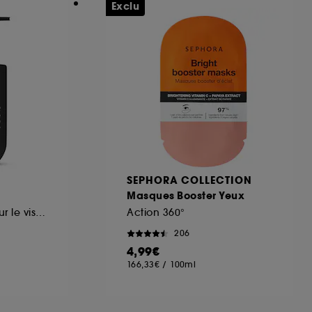
Exclu
SEPHORA COLLECTION
Masques Booster Yeux
Nettoyant doux pour le visage
Action 360°
206
4,99€
166,33€
/
100ml