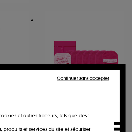
Continuer sans accepter
MAKE UP ERASER
aite
Original Pink 7-Day Set
issant
Set de Lingettes Démaquillantes Réutilisables
ookies et autres traceurs, tels que des :
7
28,00€
produits et services du site et sécuriser