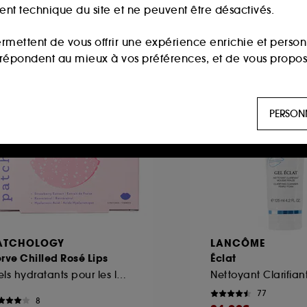
ment technique du site et ne peuvent être désactivés.
ermettent de vous offrir une expérience enrichie et per
i répondent au mieux à vos préférences, et de vous propo
Offre fidélité web
ls sont utilisés pour vous présenter du contenu susceptible
PERSON
aux, sur la base des pages que vous avez consultées, de votr
 permettent de réaliser des statistiques de fréquentation et
n ligne :
ils nous permettent de lutter notamment contre
ATCHOLOGY
LANCÔME
rve Chilled Rosé Lips
Éclat
es permettant l’affichage et/ou la fourniture de certaines fo
Gels hydratants pour les lèvres
de vous faire bénéficier de l’authentification prolongée vo
77
8
saisir à nouveau votre identifiant et mot de passe.