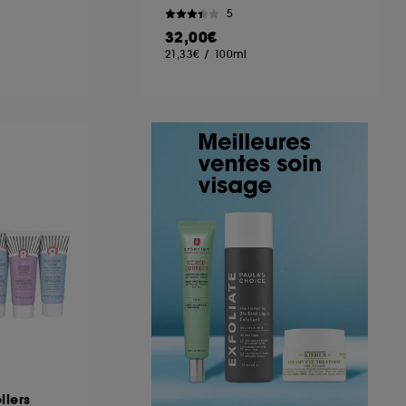
5
32,00€
21,33€
/
100ml
llers