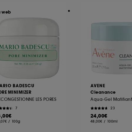
u web
ARIO BADESCU
AVENE
ORE MINIMIZER
Cleanance
ECONGESTIONNE LES PORES
Aqua-Gel Matifiant
7
23
5,00€
24,00€
,07€
/
100g
48,00€
/
100ml