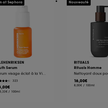
n at Sephora
Nouveauté
LEHENRIKSEN
RITUALS
ruth Serum
Rituals Homme
Sérum visage éclat à la Vitamine C
16,00€
323
8,00€
/
100ml
8,00€
3,33€
/
100ml