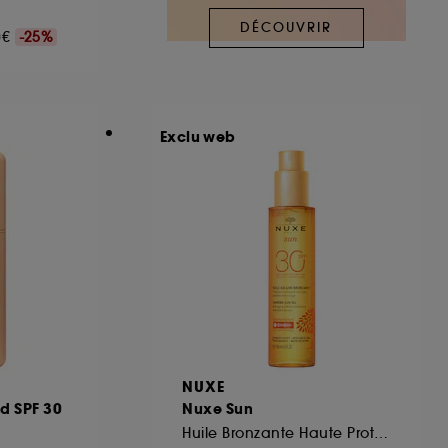
DÉCOUVRIR
00€
-25%
ous pouvez personnaliser vos choix concernant
cepter". Sephora pourra associer les
 personnelles collectées ou générées lors
Exclu web
ccepter". Voous pouvez à tout moment choisir
uez
ici
.
NUXE
id SPF 30
Nuxe Sun
Huile Bronzante Haute Protection SPF30