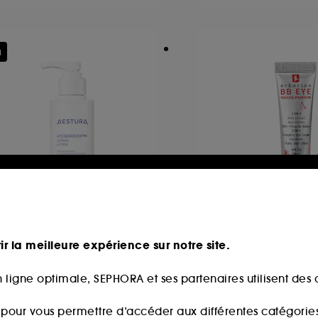
u
ESTURA
ERBORIAN
TOBARRIER365 Lotion
BB Eye Touche Parf
ir la meilleure expérience sur notre site.
Lotion pour hydrater & renforcer la barrière cutanée
Anticernes & Soin L
 ligne optimale, SEPHORA et ses partenaires utilisent des c
365
168
2,00€
36,00€
s pour vous permettre d’accéder aux différentes catégories, 
,33€
/
100ml