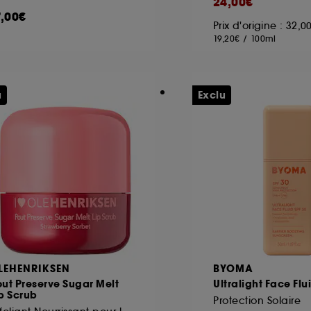
24,00€
7,00€
Prix d'origine : 32,
19,20€
/
100ml
ôt et la lecture de ces traceurs requiert votre accord. V
rsonnaliser mes choix" ci-dessous ou décider de "tout ac
s Cookies, pour les finalités acceptées, avec les données
u
Exclu
ur refuser tous les cookies, cliques sur "continuer sans a
tez obtenir plus d'information sur les cookies utilisés,
cliq
LEHENRIKSEN
BYOMA
ut Preserve Sugar Melt
Ultralight Face Flu
p Scrub
Protection Solaire