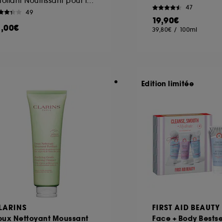
Exfoliant Nourrissant pour les Lèvres
47
49
19,90€
1,00€
39,80€
/
100ml
Edition limitée
LARINS
FIRST AID BEAUTY
oux Nettoyant Moussant
Face + Body Bestse