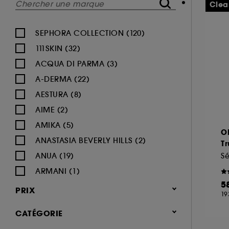
Clea
SEPHORA COLLECTION (120)
111SKIN (32)
ACQUA DI PARMA (3)
A-DERMA (22)
AESTURA (8)
AIME (2)
AMIKA (5)
O
ANASTASIA BEVERLY HILLS (2)
T
ANUA (19)
ARMANI (1)
5
AUGUSTINUS BADER (26)
PRIX
19
AVENE (47)
CATÉGORIE
BALI BODY (5)