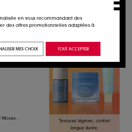
sonnalisée en vous recommandant des
ser des offres promotionnelles adaptées à
 de vous plaire via des publicités, y compris
NALISER MES CHOIX
TOUT ACCEPTER
e navigation, et de l'historique de vos
 de navigation sur notre site afin d’en
 les fraudes aux moyens de paiement et les
nctionnalités du site, tel que les cookies
Nettoyant Clarifiant Mousse Perlée
Textures légères, confort
us permettant d’accéder à votre compte lors
longue durée.