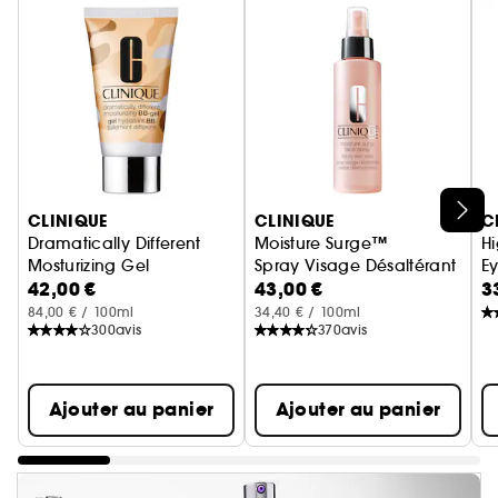
Ignorer le carrousel produits
CLINIQUE
CLINIQUE
C
Dramatically Different
Moisture Surge™
H
Mosturizing Gel
Spray Visage Désaltérant - P
Ey
42,00 €
43,00 €
3
BB Gel Hydratant
84,00 € / 100ml
34,40 € / 100ml
300
avis
370
avis
Ajouter au panier
Ajouter au panier