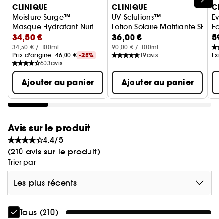
CLINIQUE
CLINIQUE
C
Moisture Surge™
UV Solutions™
Ev
Masque Hydratant Nuit
Lotion Solaire Matifiante SPF 5
Fo
34,50 €
36,00 €
5
34,50 € / 100ml
90,00 € / 100ml
Prix d'origine :
46,00 €
-25%
19
avis
Ex
603
avis
Ajouter au panier
Ajouter au panier
Avis sur le produit
4.4/5
(210 avis sur le produit)
Trier par
Les plus récents
Tous (210)