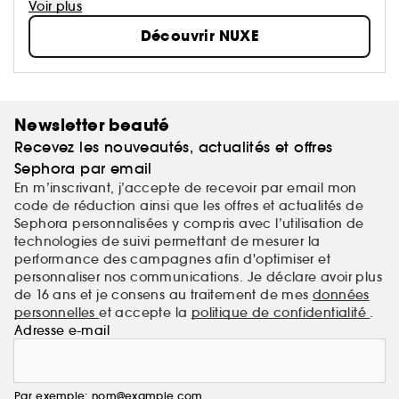
l’excellence, l’écoute des sens alliée à la force de la
Voir plus
nature et l’efficacité de la science...
Découvrir NUXE
Newsletter beauté
Recevez les nouveautés, actualités et offres
Sephora par email
En m’inscrivant, j’accepte de recevoir par email mon
code de réduction ainsi que les offres et actualités de
Sephora personnalisées y compris avec l’utilisation de
technologies de suivi permettant de mesurer la
performance des campagnes afin d'optimiser et
personnaliser nos communications. Je déclare avoir plus
de 16 ans et je consens au traitement de mes
données
personnelles
et accepte la
politique de confidentialité
.
Adresse e-mail
Par exemple: nom@example.com