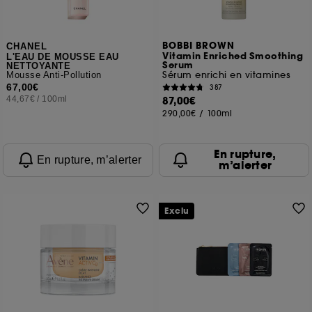
BOBBI BROWN
CHANEL
Vitamin Enriched Smoothing
L'EAU DE MOUSSE EAU
Serum
NETTOYANTE
Sérum enrichi en vitamines
Mousse Anti-Pollution
67,00€
387
44,67€
/
100ml
87,00€
290,00€
/
100ml
En rupture,
En rupture, m’alerter
m’alerter
Exclu