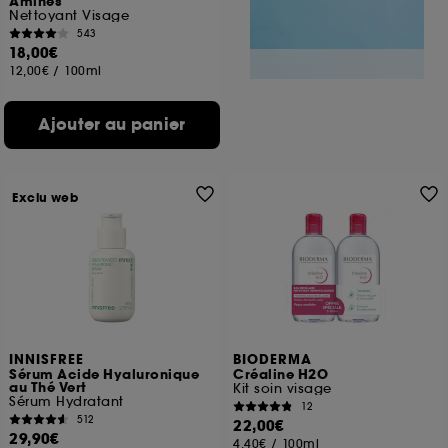
Aminés
Nettoyant Visage
543
18,00€
12,00€
/
100ml
Ajouter au panier
Exclu web
INNISFREE
BIODERMA
Sérum Acide Hyaluronique
Créaline H2O
au Thé Vert
Kit soin visage
Sérum Hydratant
12
512
22,00€
29,90€
4,40€
/
100ml