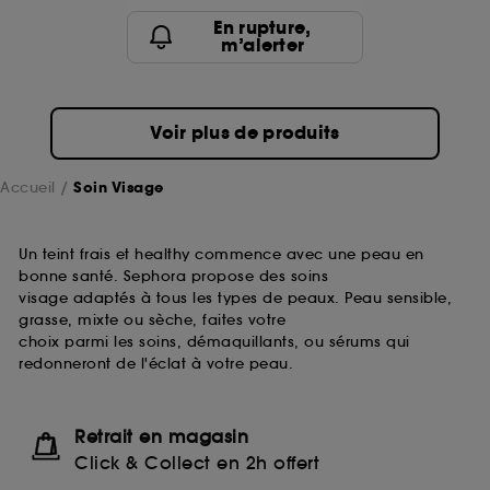
passe.
En rupture,
m’alerter
A l'exception des cookies techniques, le dépôt et la
lecture de ces traceurs requiert votre accord. Vous
pouvez personnaliser vos choix concernant le dépôt
Voir plus de produits
de ces cookies grâce au bouton "personnaliser mes
choix" ci-dessous ou décider de "tout accepter".
Sephora pourra associer les informations de
Accueil
Soin Visage
navigation collectées par ces Cookies, pour les
finalités acceptées, avec les données personnelles
collectées ou générées lors de votre activité en ligne
Un teint frais et healthy commence avec une peau en
ou en magasin. Pour refuser tous les cookies, cliques
bonne santé. Sephora propose des soins
sur "continuer sans accepter". Voous pouvez à tout
visage adaptés à tous les types de peaux. Peau sensible,
moment choisir de retirer votrte consentement. Si vous
grasse, mixte ou sèche, faites votre
souhaitez obtenir plus d'information sur les cookies
choix parmi les soins, démaquillants, ou sérums qui
utilisés,
cliquez
ici
.
redonneront de l'éclat à votre peau.
Retrait en magasin
Click & Collect en 2h offert