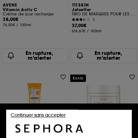
AVENE
111SKIN
Vitamin Activ C
Jetsetter
Crème de jour recharge
TRIO DE MASQUES POUR LES YEUX
38,00€
3
76,00€
/
100ml
37,00€
616,67€
/
100ml
En rupture,
En rupture,
m’alerter
m’alerter
Exclu
Continuer sans accepter
KLORANE
FRESH
Gel-crème solaire sublime
Crème Ancienne
SPF 30 au Monoï & Tamanu
Crème hydratante visage anti-âge