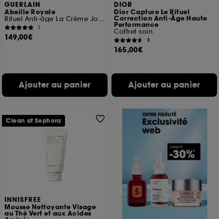
GUERLAIN
DIOR
Abeille Royale
Dior Capture Le Rituel
Correction Anti-Âge Haute
Rituel Anti-âge La Crème Jour Honey Treatment
Performance
1
Coffret soin
149,00€
8
165,00€
Ajouter au panier
Ajouter au panier
Clean at Sephora
INNISFREE
Mousse Nettoyante Visage
au Thé Vert et aux Acides