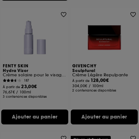
FENTY SKIN
GIVENCHY
Hydra Vizor
Sculptural
Crème solaire pour le visage à la niacinamide avec SPF 30 minéral
Crème Légère Repulpante
128,00€
187
À partir de
23,00€
304,00€
/
100ml
À partir de
2 contenances disponibles
76,67€
/
100ml
3 contenances disponibles
Ajouter au panier
Ajouter au panier