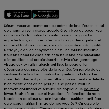
Sérum, masque, gommage ou crème de jour, l'essentiel est
de choisir un soin visage adapté à son type de peau. Pour
conserver l'éclat naturel de notre peau et soigner les
imperfections, on choisit des produits qui démaquillent et
nettoient tout en douceur, avec des ingrédients de qualité.
Nettoyer, exfolier, et hydrater, c'est une routine infaillible
pour une peau flawless. On opte pour une
eau micellaire
démaquillante et rafraîchissante, suivie d'un
gommage
visage
aux extraits naturels qui lisse la peau et la
débarrasse des impuretés de la journée. On raffole de ce
sentiment de fraîcheur, vivifiant et purifiant à la fois. Les
soins délicatement parfumés offrent un moment de détente
bien mérité dont on ne peut plus se passer. Pour un
moment gourmand et sensuel, on applique un
baume à
lèvres Fresh
, réparateur et hydratant. En fonction de notre
besoin, on applique un soin hydratant, purifiant, anti-âge,
ou encore matifiant. Envie de nouveautés ? On essaie le
masque au charbon Clinique
ou un
masque boue Sephora