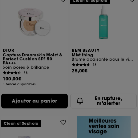
Clean at Sephora
DIOR
REM BEAUTY
Capture Dreamskin Moist &
Mist thing
Perfect Cushion SPF 50
Brume apaisante pour le visage
PA+++
18
Soin pores & brillance
25,00€
38
100,00€
3 teintes disponibles
En rupture,
Ajouter au panier
m’alerter
Clean at Sephora