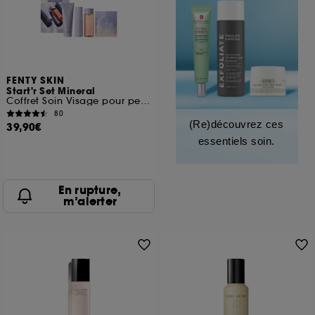
FENTY SKIN
Start'r Set Mineral
Coffret Soin Visage pour peau normale à grasse
80
(Re)découvrez ces
39,90€
essentiels soin.
En rupture,
m’alerter