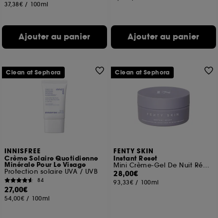
37,38€
/
100ml
Ajouter au panier
Ajouter au panier
Clean at Sephora
Clean at Sephora
INNISFREE
FENTY SKIN
Crème Solaire Quotidienne
Instant Reset
Minérale Pour Le Visage
Mini Crème-Gel De Nuit Réparatrice A La Niacinamide
Protection solaire UVA / UVB
28,00€
84
93,33€
/
100ml
27,00€
54,00€
/
100ml