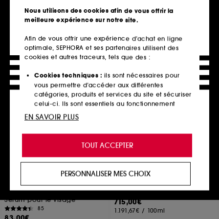
BIO
2
Crème Visage et corps
Nous utilisons des cookies afin de vous offrir la
423,00€
meilleure expérience sur notre site.
26
423,00€
/
100g
25,00€
12,50€
/
100ml
Afin de vous offrir une expérience d’achat en ligne
optimale, SEPHORA et ses partenaires utilisent des
cookies et autres traceurs, tels que des :
En rupture,
Ajouter au panier
m’alerter
Cookies techniques :
ils sont nécessaires pour
vous permettre d’accéder aux différentes
catégories, produits et services du site et sécuriser
celui-ci. Ils sont essentiels au fonctionnement
technique du site et ne peuvent être désactivés.
EN SAVOIR PLUS
Cookies de personnalisation :
ils nous permettent
de vous offrir une expérience enrichie et
TOUT ACCEPTER
personnalisée en vous recommandant des
produits, des services et des contenus qui
répondent au mieux à vos préférences, et de vous
PERSONNALISER MES CHOIX
proposer des offres promotionnelles adaptées à
CHARLOTTE TILBURY
LA PRAIRIE
Collagen Superfusion Facial
Skin Caviar Absolute Filler
votre profil.
Oil
Crème Visage Hydratante Volumisante
Sérum pour le visage
715,00€
Cookies réseaux sociaux et publicité :
ils sont
85
1.191,67€
/
100ml
utilisés pour vous présenter du contenu susceptible
83,00€