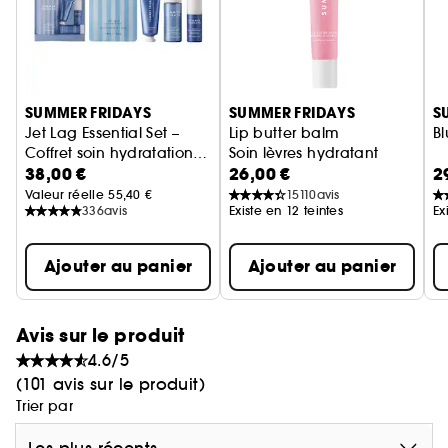
Ignorer le carrousel produits
SUMMER FRIDAYS
SUMMER FRIDAYS
S
Jet Lag Essential Set –
Lip butter balm
Bl
Coffret soin hydratation
Soin lèvres hydratant
38,00 €
26,00 €
2
visage
Valeur réelle 55,40 €
15110
avis
336
avis
Existe en 12 teintes
Ex
Ajouter au panier
Ajouter au panier
Avis sur le produit
4.6/5
(101 avis sur le produit)
Trier par