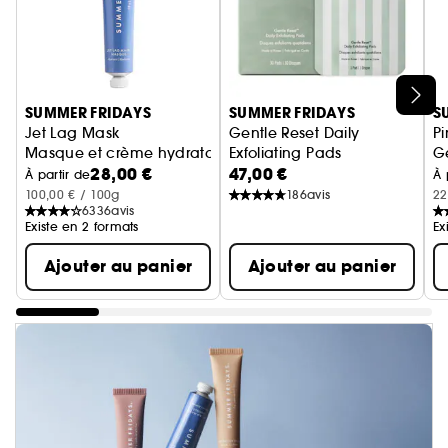
Ignorer le carrousel produits
SUMMER FRIDAYS
SUMMER FRIDAYS
S
Jet Lag Mask
Gentle Reset Daily
P
Masque et crème hydratant visage
Exfoliating Pads
G
28,00 €
47,00 €
Disque exfoliant visage
À partir de
À 
100,00 € / 100g
186
avis
22
6336
avis
Existe en 2 formats
Ex
Ajouter au panier
Ajouter au panier