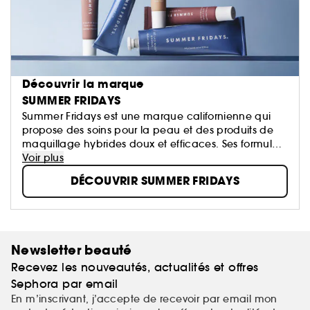
Découvrir la marque
SUMMER FRIDAYS
Summer Fridays est une marque californienne qui
propose des soins pour la peau et des produits de
maquillage hybrides doux et efficaces. Ses formules
primées facilitent les routines quotidiennes et
Voir plus
illuminent le teint, pour que chaque jour soit comme
DÉCOUVRIR SUMMER FRIDAYS
un vendredi d'été.
Newsletter beauté
Recevez les nouveautés, actualités et offres
Sephora par email
En m’inscrivant, j’accepte de recevoir par email mon