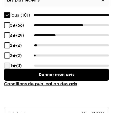
Les plus récents
Tous (101)
5
(66)
4
(29)
3
(4)
2
(2)
1
(0)
Donner mon avis
Conditions de publication des avis