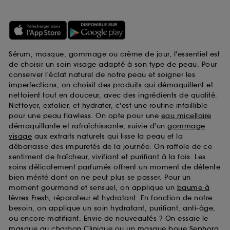
Sérum, masque, gommage ou crème de jour, l'essentiel est
de choisir un soin visage adapté à son type de peau. Pour
conserver l'éclat naturel de notre peau et soigner les
imperfections, on choisit des produits qui démaquillent et
nettoient tout en douceur, avec des ingrédients de qualité.
Nettoyer, exfolier, et hydrater, c'est une routine infaillible
pour une peau flawless. On opte pour une
eau micellaire
démaquillante et rafraîchissante, suivie d'un
gommage
visage
aux extraits naturels qui lisse la peau et la
débarrasse des impuretés de la journée. On raffole de ce
sentiment de fraîcheur, vivifiant et purifiant à la fois. Les
soins délicatement parfumés offrent un moment de détente
bien mérité dont on ne peut plus se passer. Pour un
moment gourmand et sensuel, on applique un
baume à
lèvres Fresh
, réparateur et hydratant. En fonction de notre
besoin, on applique un soin hydratant, purifiant, anti-âge,
ou encore matifiant. Envie de nouveautés ? On essaie le
masque au charbon Clinique
ou un
masque boue Sephora