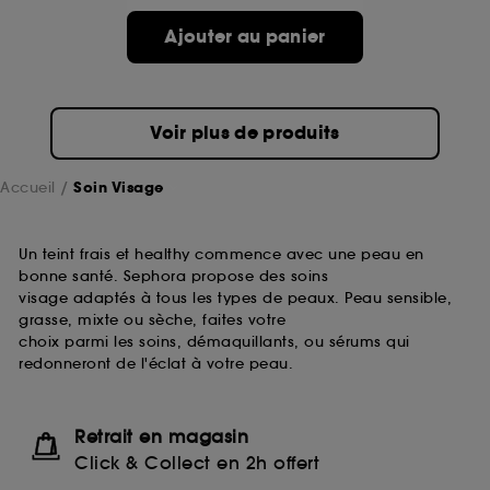
passe.
Ajouter au panier
A l'exception des cookies techniques, le dépôt et la
lecture de ces traceurs requiert votre accord. Vous
pouvez personnaliser vos choix concernant le dépôt
Voir plus de produits
de ces cookies grâce au bouton "personnaliser mes
choix" ci-dessous ou décider de "tout accepter".
Sephora pourra associer les informations de
Accueil
Soin Visage
navigation collectées par ces Cookies, pour les
finalités acceptées, avec les données personnelles
collectées ou générées lors de votre activité en ligne
Un teint frais et healthy commence avec une peau en
ou en magasin. Pour refuser tous les cookies, cliques
bonne santé. Sephora propose des soins
sur "continuer sans accepter". Voous pouvez à tout
visage adaptés à tous les types de peaux. Peau sensible,
moment choisir de retirer votrte consentement. Si vous
grasse, mixte ou sèche, faites votre
souhaitez obtenir plus d'information sur les cookies
choix parmi les soins, démaquillants, ou sérums qui
utilisés,
cliquez
ici
.
redonneront de l'éclat à votre peau.
Retrait en magasin
Click & Collect en 2h offert