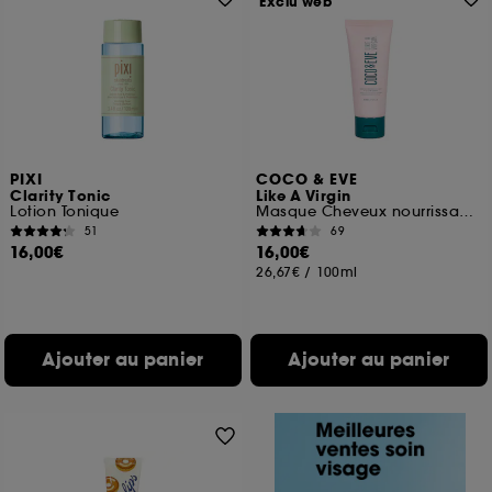
Exclu web
PIXI
COCO & EVE
Clarity Tonic
Like A Virgin
Lotion Tonique
Masque Cheveux nourrissant à la noix de coco & figue
51
69
16,00€
16,00€
26,67€
/
100ml
Ajouter au panier
Ajouter au panier