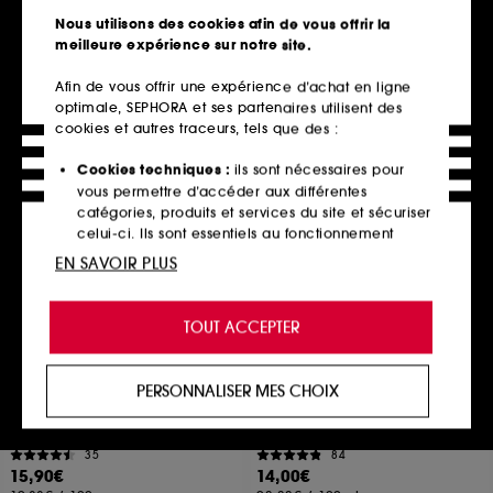
19
28
Nous utilisons des cookies afin de vous offrir la
12,00€
16,00€
À partir de
meilleure expérience sur notre site.
6,00€
/
100ml
2 contenances disponibles
Afin de vous offrir une expérience d’achat en ligne
optimale, SEPHORA et ses partenaires utilisent des
cookies et autres traceurs, tels que des :
Ajouter au panier
Ajouter au panier
Cookies techniques :
ils sont nécessaires pour
vous permettre d’accéder aux différentes
catégories, produits et services du site et sécuriser
celui-ci. Ils sont essentiels au fonctionnement
technique du site et ne peuvent être désactivés.
EN SAVOIR PLUS
Cookies de personnalisation :
ils nous permettent
de vous offrir une expérience enrichie et
TOUT ACCEPTER
personnalisée en vous recommandant des
produits, des services et des contenus qui
répondent au mieux à vos préférences, et de vous
PERSONNALISER MES CHOIX
proposer des offres promotionnelles adaptées à
PATCHOLOGY
CLINIQUE
Skin Remedy Soothing Eye
Moisture Surge Intense
votre profil.
Gels – Patches pour les yeux
Soin Hydro-Relipidant 72H
35
84
Cookies réseaux sociaux et publicité :
ils sont
15,90€
14,00€
utilisés pour vous présenter du contenu susceptible