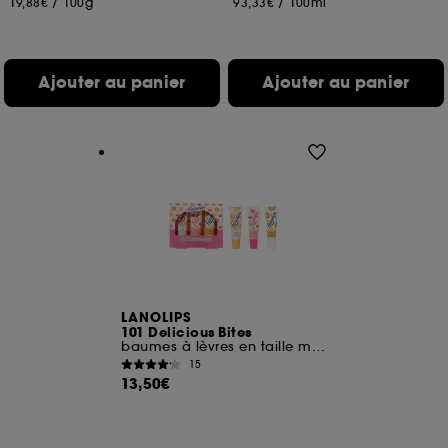
19,88€
/
100g
93,33€
/
100ml
de vous plaire via des publicités, y compris sur des
sites tiers et sur les réseaux sociaux, sur la base
des pages que vous avez consultées, de votre
navigation, et de l'historique de vos interactions.
Ajouter au panier
Ajouter au panier
Cookies de mesure d’audience :
ils nous
permettent de réaliser des statistiques de
fréquentation et de navigation sur notre site afin
d’en améliorer la performance.
Cookies de sécurisation des paiements en ligne :
ils nous permettent de lutter notamment contre les
fraudes aux moyens de paiement et les
usurpations d’identité.
Cookies fonctionnels :
il s’agit de cookies
permettant l’affichage et/ou la fourniture de
LANOLIPS
101 Delicious Bites
certaines fonctionnalités du site, tel que les
baumes à lèvres en taille mini
cookies d’authentification qui sont utilisés afin de
15
vous faire bénéficier de l’authentification
13,50€
prolongée vous permettant d’accéder à votre
compte lors de votre prochaine visite sur le site
sans saisir à nouveau votre identifiant et mot de