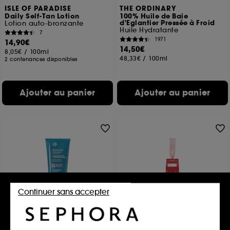
ISLE OF PARADISE
THE ORDINARY
Daily Self-Tan Lotion
100% Huile de Baie
d'Eglantier Pressée à Froid
Lotion auto-bronzante
Huile Hydratante
7
1971
14,90€
14,50€
8,05€
/
100ml
48,33€
/
100ml
2 contenances disponibles
Ajouter au panier
Ajouter au panier
Continuer sans accepter
DUCRAY
YEPODA
Keracnyl
The Mini Glow Hero Serum –
Sérum
Gel Moussant