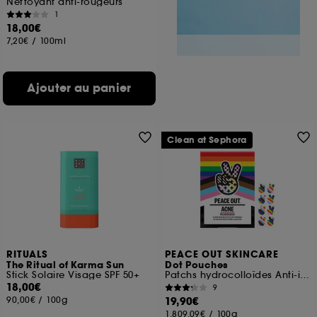
Nettoyant anti-rougeurs
1
18,00€
7,20€
/
100ml
Ajouter au panier
Clean at Sephora
RITUALS
PEACE OUT SKINCARE
The Ritual of Karma Sun
Dot Pouches
Stick Solaire Visage SPF 50+
Patchs hydrocolloïdes Anti-imperfections à l'acide salicylique
18,00€
9
90,00€
/
100g
19,90€
1.809,09€
/
100g