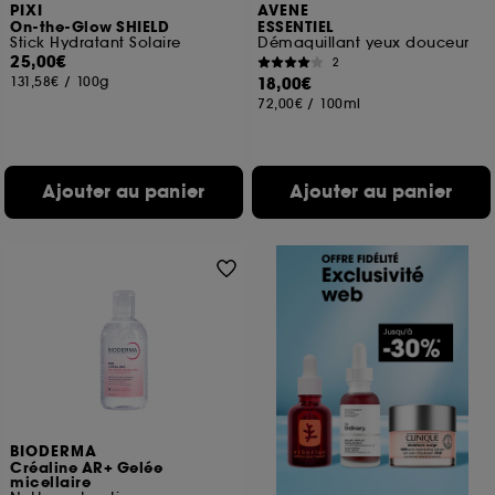
PIXI
AVENE
On-the-Glow SHIELD
ESSENTIEL
Stick Hydratant Solaire
Démaquillant yeux douceur
25,00€
2
131,58€
/
100g
18,00€
72,00€
/
100ml
Ajouter au panier
Ajouter au panier
BIODERMA
Créaline AR+ Gelée
micellaire