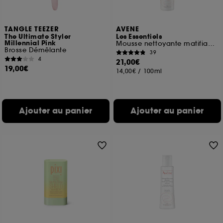
TANGLE TEEZER
AVENE
The Ultimate Styler
Les Essentiels
Millennial Pink
Mousse nettoyante matifiante
Brosse Démêlante
39
4
21,00€
19,00€
14,00€
/
100ml
Ajouter au panier
Ajouter au panier