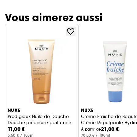
Vous aimerez aussi
Ignorer le carrousel produits
NUXE
NUXE
Prodigieux Huile de Douche
Crème Fraîche de Beaut
Douche précieuse parfumée
Crème Repulpante Hydra
11,00 €
21,00 €
À partir de
5,50 € / 100ml
70,00 € / 100ml