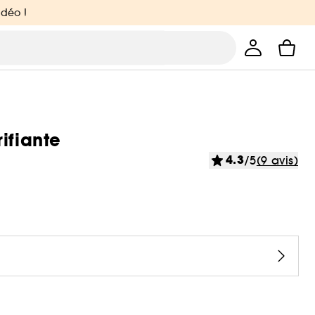
idéo !
ifiante
4.3
/5
(9 avis)