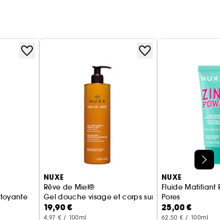
NUXE
NUXE
Rêve de Miel®
Fluide Matifiant
ttoyante
Gel douche visage et corps surgras
Pores
19,90 €
25,00 €
Zinc Power
4,97 € / 100ml
62,50 € / 100ml