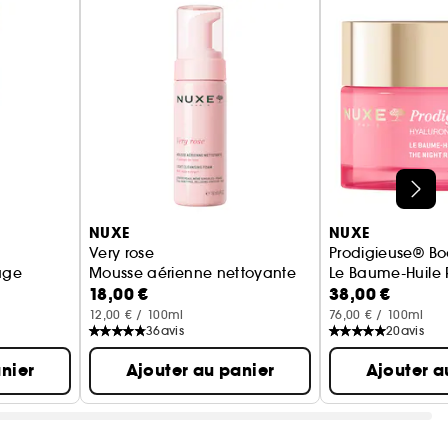
ictif
n immédiatement après application.
valué par le dermatologue après 56 jours.
NUXE
NUXE
Very rose
Prodigieuse® Bo
age
Mousse aérienne nettoyante
Le Baume-Huile 
18,00 €
38,00 €
12,00 € / 100ml
76,00 € / 100ml
36
avis
20
avis
nier
Ajouter au panier
Ajouter a