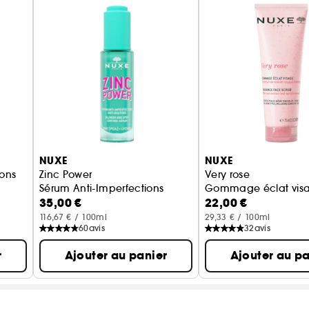
Son +: un parfum pastèque-menthe ultra frais et add
(1)Test d'usage - 32 volontaires - % de satisfactio
(2)Test d'usage - 30 volontaires. % d'amélioration é
NUXE
NUXE
tons
Zinc Power
Very rose
Sérum Anti-Imperfections
Gommage éclat vis
35,00 €
22,00 €
116,67 € / 100ml
29,33 € / 100ml
60
avis
32
avis
r
Ajouter au panier
Ajouter au pa