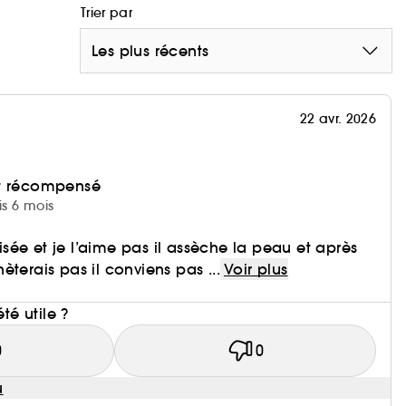
Trier par
Les plus récents
22 avr. 2026
et récompensé
is 6 mois
ilisée et je l’aime pas il assèche la peau et après
chèterais pas il conviens pas ...
Voir plus
i
été utile ?
0
0
u