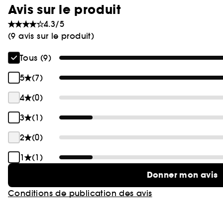
Avis sur le produit
4.3/5
(9 avis sur le produit)
Tous (9)
5
(7)
4
(0)
3
(1)
2
(0)
1
(1)
Donner mon avis
Conditions de publication des avis