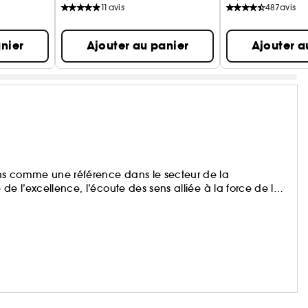
11
avis
487
avis
nier
Ajouter au panier
Ajouter a
ns comme une référence dans le secteur de la
de l’excellence, l’écoute des sens alliée à la force de la