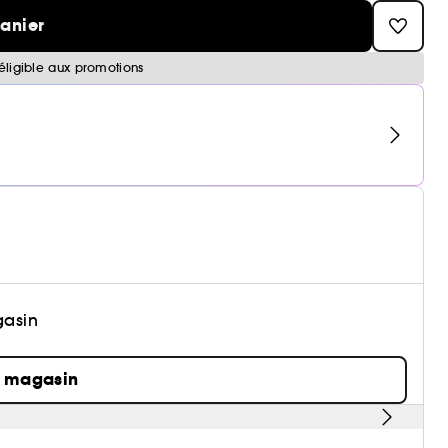
panier
éligible aux promotions
gasin
n magasin