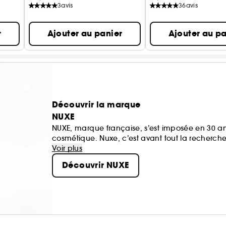
3
avis
36
avis
r
Ajouter au panier
Ajouter au pa
Découvrir la marque
NUXE
NUXE, marque française, s’est imposée en 30 a
cosmétique. Nuxe, c’est avant tout la recherche 
nature et l’efficacité de la science...
Voir plus
Découvrir NUXE