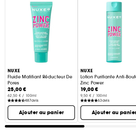
Ignorer le carrousel produits
NUXE
NUXE
Fluide Matifiant Réducteur De
Lotion Purifiante Anti-Bou
Pores
Zinc Power
25,00 €
19,00 €
Zinc Power
62,50 € / 100ml
9,50 € / 100ml
487
avis
63
avis
Ajouter au panier
Ajouter au panie