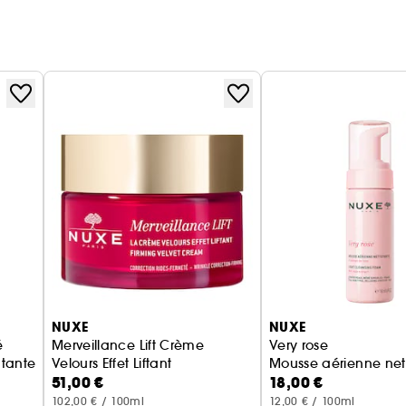
NUXE
NUXE
é
Merveillance Lift Crème
Very rose
tante 48h
Velours Effet Liftant
Mousse aérienne ne
51,00 €
18,00 €
Crème Anti-Âge
102,00 € / 100ml
12,00 € / 100ml