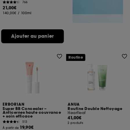
766
21,00€
140,00€
/
100ml
Ajouter au panier
Routine
ERBORIAN
ANUA
Super BB Concealer –
Routine Double Nettoyage
Anticernes haute couvrance
Heartleaf
+ soin efficace
41,00€
513
2 produits
19,90€
À partir de