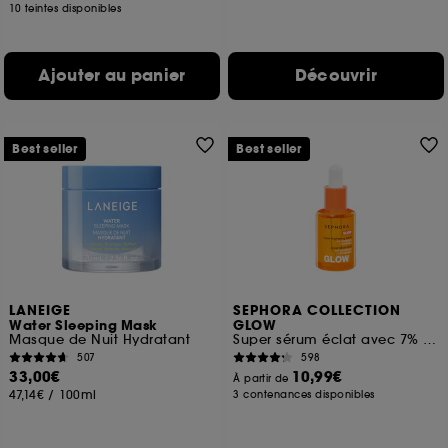
10 teintes disponibles
Ajouter au panier
Découvrir
Best seller
Best seller
LANEIGE
SEPHORA COLLECTION
Water Sleeping Mask
GLOW
Masque de Nuit Hydratant
Super sérum éclat avec 7% de vitamine C et de la vitamine E
507
598
33,00€
10,99€
À partir de
47,14€
/
100ml
3 contenances disponibles