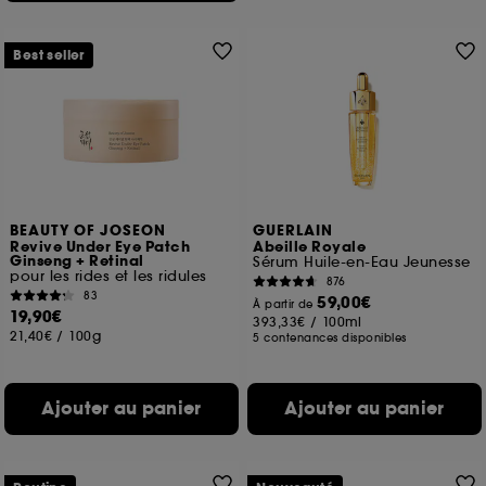
Best seller
BEAUTY OF JOSEON
GUERLAIN
Revive Under Eye Patch
Abeille Royale
Ginseng + Retinal
Sérum Huile-en-Eau Jeunesse
pour les rides et les ridules
876
83
59,00€
À partir de
19,90€
393,33€
/
100ml
21,40€
/
100g
5 contenances disponibles
Ajouter au panier
Ajouter au panier