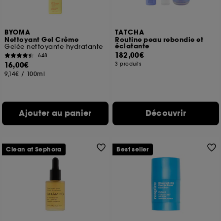
BYOMA
TATCHA
Nettoyant Gel Crème
Routine peau rebondie et
éclatante
Gelée nettoyante hydratante
182,00€
648
16,00€
3 produits
9,14€
/
100ml
Ajouter au panier
Découvrir
Clean at Sephora
Best seller