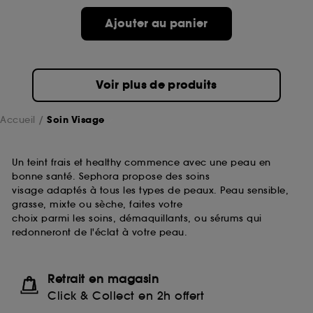
passe.
Ajouter au panier
A l'exception des cookies techniques, le dépôt et la
lecture de ces traceurs requiert votre accord. Vous
pouvez personnaliser vos choix concernant le dépôt
Voir plus de produits
de ces cookies grâce au bouton "personnaliser mes
choix" ci-dessous ou décider de "tout accepter".
Sephora pourra associer les informations de
Accueil
Soin Visage
navigation collectées par ces Cookies, pour les
finalités acceptées, avec les données personnelles
collectées ou générées lors de votre activité en ligne
Un teint frais et healthy commence avec une peau en
ou en magasin. Pour refuser tous les cookies, cliques
bonne santé. Sephora propose des soins
sur "continuer sans accepter". Voous pouvez à tout
visage adaptés à tous les types de peaux. Peau sensible,
moment choisir de retirer votrte consentement. Si vous
grasse, mixte ou sèche, faites votre
souhaitez obtenir plus d'information sur les cookies
choix parmi les soins, démaquillants, ou sérums qui
utilisés,
cliquez
ici
.
redonneront de l'éclat à votre peau.
Retrait en magasin
Click & Collect en 2h offert