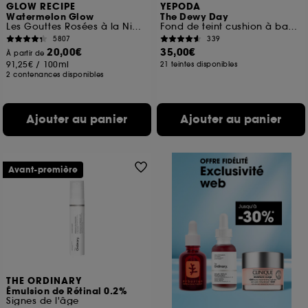
GLOW RECIPE
YEPODA
Watermelon Glow
The Dewy Day
Les Gouttes Rosées à la Niacinamide Jumbo
Fond de teint cushion à base de niacinamide, abricot et SPF 30
5807
339
20,00€
35,00€
À partir de
91,25€
/
100ml
21 teintes disponibles
2 contenances disponibles
Ajouter au panier
Ajouter au panier
Avant-première
THE ORDINARY
Émulsion de Rétinal 0.2%
Signes de l'âge