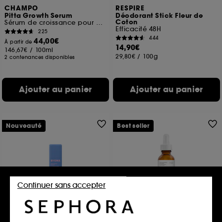
CHAMPO
RESPIRE
Pitta Growth Serum
Déodorant Stick Fleur de
Coton
Sérum de croissance pour cheveux
Efficacité 48H
225
444
44,00€
À partir de
14,90€
146,67€
/
100ml
29,80€
/
100g
2 contenances disponibles
Ajouter au panier
Ajouter au panier
Nouveauté
Best seller
Continuer sans accepter
BYOMA
THE ORDINARY
Hydrating Serum
Solution à la Cafeine 5% +
EGCG
Sérum Hydratant visage apaisant