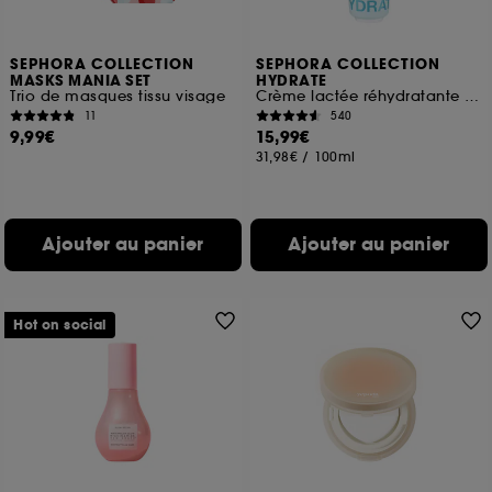
SEPHORA COLLECTION
SEPHORA COLLECTION
MASKS MANIA SET
HYDRATE
Trio de masques tissu visage
Crème lactée réhydratante à l'Acide hyaluronique
11
540
9,99€
15,99€
31,98€
/
100ml
Ajouter au panier
Ajouter au panier
Hot on social