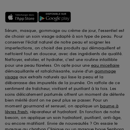
Sérum, masque, gommage ou crème de jour, l'essentiel est
de choisir un soin visage adapté à son type de peau. Pour
conserver l'éclat naturel de notre peau et soigner les
imperfections, on choisit des produits qui démaquillent et
nettoient tout en douceur, avec des ingrédients de qualité.
Nettoyer, exfolier, et hydrater, c'est une routine infaillible
pour une peau flawless. On opte pour une
eau micellaire
démaquillante et rafraîchissante, suivie d'un
gommage
visage
aux extraits naturels qui lisse la peau et la
débarrasse des impuretés de la journée. On raffole de ce
sentiment de fraîcheur, vivifiant et purifiant à la fois. Les
soins délicatement parfumés offrent un moment de détente
bien mérité dont on ne peut plus se passer. Pour un
moment gourmand et sensuel, on applique un
baume à
lèvres Fresh
, réparateur et hydratant. En fonction de notre
besoin, on applique un soin hydratant, purifiant, anti-âge,
ou encore matifiant. Envie de nouveautés ? On essaie le
masque au charbon Clinique
ou un
masque boue Sephora