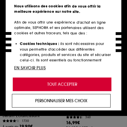
Contour des Yeux
5
Nous utilisons des cookies afin de vous offrir la
3675
19,00€
meilleure expérience sur notre site.
11,50€
47,50€
/
100ml
38,33€
/
100ml
Afin de vous offrir une expérience d’achat en ligne
optimale, SEPHORA et ses partenaires utilisent des
cookies et autres traceurs, tels que des :
Ajouter au panier
Ajouter au panier
Cookies techniques :
ils sont nécessaires pour
vous permettre d’accéder aux différentes
catégories, produits et services du site et sécuriser
Best seller
celui-ci. Ils sont essentiels au fonctionnement
technique du site et ne peuvent être désactivés.
EN SAVOIR PLUS
Cookies de personnalisation :
ils nous permettent
de vous offrir une expérience enrichie et
TOUT ACCEPTER
personnalisée en vous recommandant des
produits, des services et des contenus qui
répondent au mieux à vos préférences, et de vous
PERSONNALISER MES CHOIX
proposer des offres promotionnelles adaptées à
THE ORDINARY
SEPHORA COLLECTION
Suspension d'Acide
Instant Bronzing Drops
votre profil.
Azélaique 10%
Gouttes Bronzantes
Sérum Eclaircissant
360
Cookies réseaux sociaux et publicité :
ils sont
1730
16,99€
utilisés pour vous présenter du contenu susceptible
19,90€
À partir de