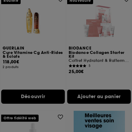
Routine
Nouveauté
GUERLAIN
BIODANCE
Cure Vitamine Cg Anti-Rides
Biodance Collagen Starter
& Éclats
Kit
Coffret Hydratant & Raffermissant
118,00€
5
2 produits
25,00€
Découvrir
Ajouter au panier
Offre fidélité web