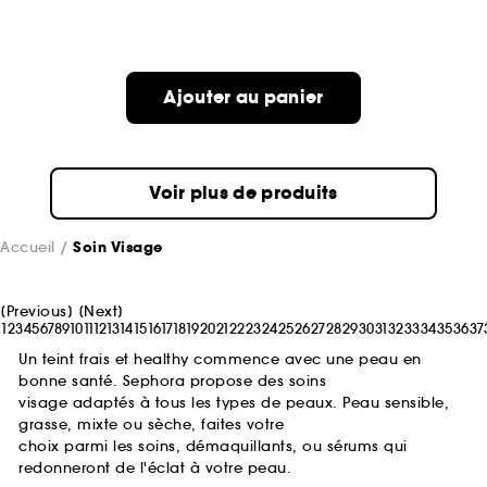
Ajouter au panier
Voir plus de produits
Accueil
Soin Visage
[
Previous
]
[
Next
]
1
2
3
4
5
6
7
8
9
10
11
12
13
14
15
16
17
18
19
20
21
22
23
24
25
26
27
28
29
30
31
32
33
34
35
36
37
Un teint frais et healthy commence avec une peau en
bonne santé. Sephora propose des soins
visage adaptés à tous les types de peaux. Peau sensible,
grasse, mixte ou sèche, faites votre
choix parmi les soins, démaquillants, ou sérums qui
redonneront de l'éclat à votre peau.