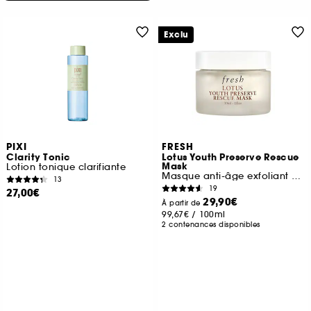
Exclu
PIXI
FRESH
Clarity Tonic
Lotus Youth Preserve Rescue
Mask
Lotion tonique clarifiante
Masque anti-âge exfoliant au Lotus
13
19
27,00€
29,90€
À partir de
99,67€
/
100ml
2 contenances disponibles