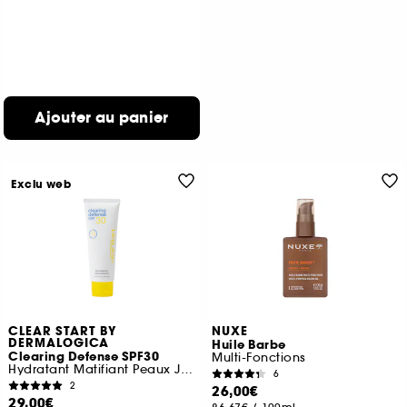
Ajouter au panier
Exclu web
CLEAR START BY
NUXE
DERMALOGICA
Huile Barbe
Clearing Defense SPF30
Multi-Fonctions
Hydratant Matifiant Peaux Jeunes SPF30
6
2
26,00€
29,00€