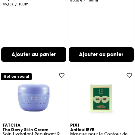
86,67€
/
100ml
49,15€
/
100ml
Ajouter au panier
Ajouter au panier
Hot on social
TATCHA
PIXI
The Dewy Skin Cream
AntioxifEYE
Soin Hydratant Repulpant Riche Format Voyage
Masque pour le Contour des Yeux