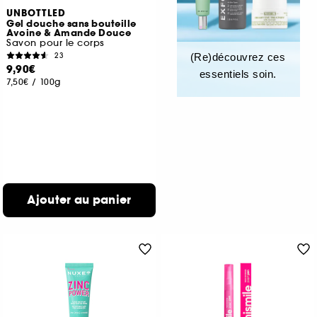
UNBOTTLED
Gel douche sans bouteille
Avoine & Amande Douce
Savon pour le corps
23
(Re)découvrez ces
9,90€
essentiels soin.
7,50€
/
100g
Ajouter au panier