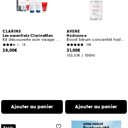
CLARINS
AVENE
Les essentiels ClarinsMen
Hydrance
Kit découverte soin visage pour hommes
Boost Sérum concentré hydratant
14
108
28,00€
31,00€
103,33€
/
100ml
Ajouter au panier
Ajouter au panier
Exclu