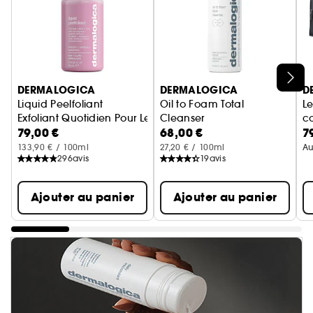
Ignorer le carrousel produits
DERMALOGICA
DERMALOGICA
D
Liquid Peelfoliant
Oil to Foam Total
Le
Exfoliant Quotidien Pour Le Visage
Cleanser
co
79,00 €
68,00 €
7
Démaquillant Nettoyant Visa
133,90 € / 100ml
27,20 € / 100ml
Au
296
avis
19
avis
Ajouter au panier
Ajouter au panier